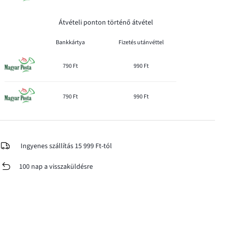
Átvételi ponton történő átvétel
Bankkártya
Fizetés utánvéttel
790 Ft
990 Ft
790 Ft
990 Ft
Ingyenes szállítás 15 999 Ft-tól
100 nap a visszaküldésre