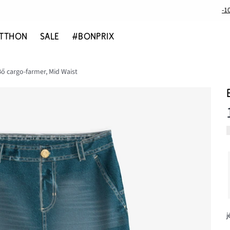
-1
TTHON
SALE
#BONPRIX
Bő cargo-farmer, Mid Waist
j