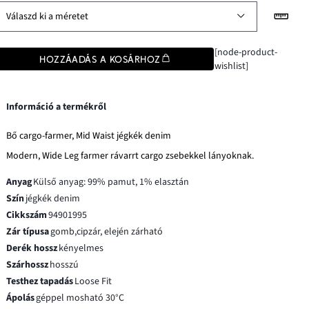
Válaszd ki a méretet
[node-product-
HOZZÁADÁS A KOSÁRHOZ
wishlist]
Információ a termékről
Bő cargo-farmer, Mid Waist jégkék denim
Modern, Wide Leg farmer rávarrt cargo zsebekkel lányoknak.
Anyag
Külső anyag: 99% pamut, 1% elasztán
Szín
jégkék denim
Cikkszám
94901995
Zár típusa
gomb,cipzár, elején zárható
Derék hossz
kényelmes
Szárhossz
hosszú
Testhez tapadás
Loose Fit
Ápolás
géppel mosható 30°C