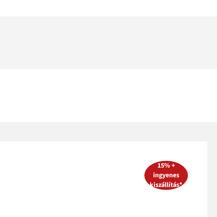
15% +
ingyenes
kiszállítás*