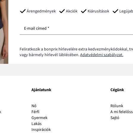
Árengedmények
Akciók
Kiárusítások
Legúja
E-mail címed *
Feliratkozik a bonprix hírlevelére extra kedvezménykódokkal, t
vagy bármely hírlevél láblécében.
Adatvédelmi szabályzat.
Ajánlatunk
Cégünk
A
Nő
Rólunk
link
k
Férfi
A mi felelős
A
új
Gyermek
Sajtó
link
abla
Lakás
új
nyílik
Inspirációk