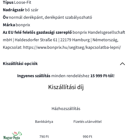
Típus
Loose-Fit
Nadrágszár
bő szár
Öv
normál derékpánt, derékpánt szabályozható
Márka
bonprix
Az EU felé felelős gazdasági szereplő
bonprix Handelsgesellschaft
mbH | Haldesdorfer Straße 61 | 22179 Hamburg | Németország,
Kapcsolat: https://www.bonprix.hu/segitseg/kapcsolatba-lepni/
Kiszállítási opciók
Ingyenes szállítás
minden rendeléshez
15 999 Ft-től
!
Kiszállítási díj
Házhozszállítás
Bankkártya
Fizetés utánvéttel
790 Ft
990 Ft