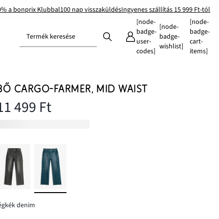
0% a bonprix Klubbal
100 nap visszaküldés
Ingyenes szállítás 15 999 Ft-tól
[node-
[node-
[node-
badge-
badge-
Termék keresése
badge-
user-
cart-
wishlist]
codes]
items]
BŐ CARGO-FARMER, MID WAIST
11 499 Ft
égkék denim