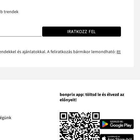
bb trendek
IRATKOZZ FEL
rendekkel és ajánlatokkal. A feliratkozás bármikor lemondható:
itt
bonprix app: töltsd le és élvezd az
előnyeit!
A
ségünk
A
link
link
kban
új
új
A
ablakban
ablakban