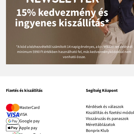
15% kedvezmény és
ingyenes kiszállítás*
*A kód a kézhezvételtől számított 14 napig érvényes, a következő rendelésnél
minimum
5990 Ft
értékben használható fel, más kedvezménykódokkal nem
vonható össze.
Fizetés és kiszállítás
Segítség Központ
Kérdések és válaszok
MasterCard
Kiszállítás és fizetési módo
VISA
Visszáruzás és panaszok
Google pay
Mérettáblázatok
Apple pay
Bonprix Klub