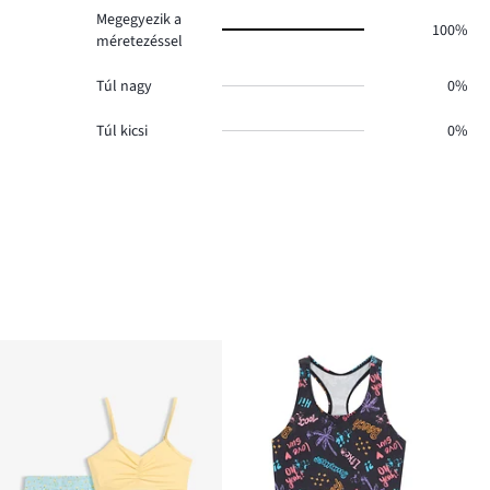
Megegyezik a
100%
méretezéssel
Túl nagy
0%
Túl kicsi
0%