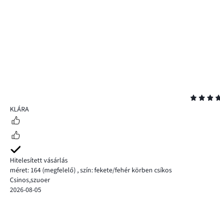
Osztályzat
5
KLÁRA
Hitelesített vásárlás
méret: 164
(megfelelő)
,
szín: fekete/fehér körben csíkos
Csinos,szuoer
2026-08-05