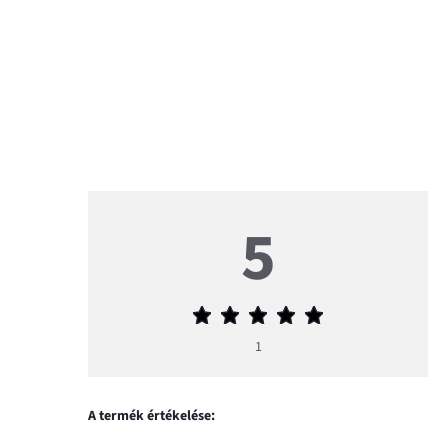
5
Átlagos
értékelés
1
5
A termék értékelése: