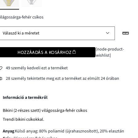
ilágossárga-fehér csíkos
Válaszd ki a méretet
[node-product-
HOZZÁADÁS A KOSÁRHOZ
wishlist]
49 személy kedveli ezt a terméket
28 személy tekintette meg ezt a terméket az elmúlt 24 órában
Információ a termékről
Bikini (2-részes szett) világossárga-fehér csíkos
Trendi bikini csíkokkal.
Anyag
Külső anyag: 80% poliamid (újrahasznosított), 20% elasztán