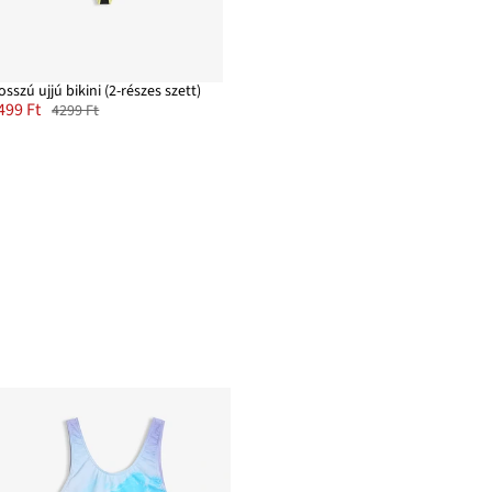
osszú ujjú bikini (2-részes szett)
499 Ft
4299 Ft