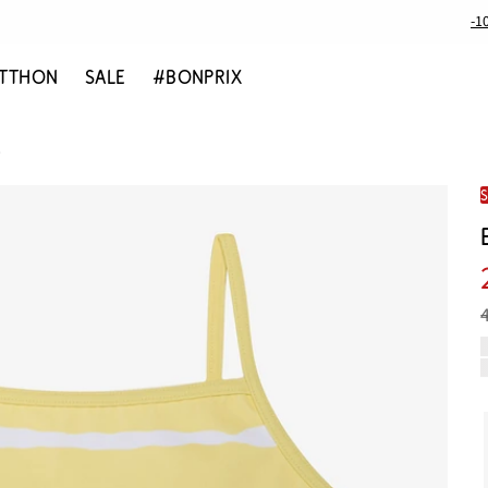
-1
TTHON
SALE
#BONPRIX
)