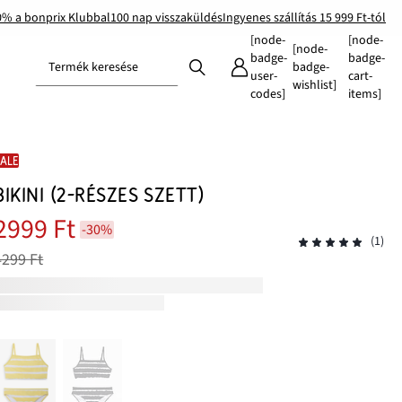
0% a bonprix Klubbal
100 nap visszaküldés
Ingyenes szállítás 15 999 Ft-tól
[node-
[node-
[node-
badge-
badge-
Termék keresése
badge-
user-
cart-
wishlist]
codes]
items]
SALE
BIKINI (2-RÉSZES SZETT)
2999 Ft
-30%
(1)
4299 Ft