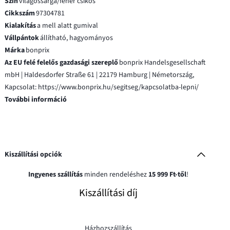
Szín
világossárga/fehér csíkos
Cikkszám
97304781
Kialakítás
a mell alatt gumival
Vállpántok
állítható, hagyományos
Márka
bonprix
Az EU felé felelős gazdasági szereplő
bonprix Handelsgesellschaft
mbH | Haldesdorfer Straße 61 | 22179 Hamburg | Németország,
Kapcsolat: https://www.bonprix.hu/segitseg/kapcsolatba-lepni/
További információ
Kiszállítási opciók
Ingyenes szállítás
minden rendeléshez
15 999 Ft-től
!
Kiszállítási díj
Házhozszállítás