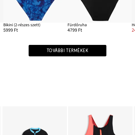
Bikini (2-részes szett)
Fürdőruha
H
5999 Ft
4799 Ft
2
TOVÁBBI TERMÉKEK