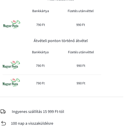
Bankkártya
Fizetés utánvéttel
790 Ft
990 Ft
Átvételi ponton történő átvétel
Bankkártya
Fizetés utánvéttel
790 Ft
990 Ft
790 Ft
990 Ft
Ingyenes szállítás 15 999 Ft-tól
100 nap a visszaküldésre