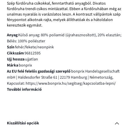
Szép fürdőruha csíkokkal, fenntartható anyagból. Divatos
fürdőruha trendi csíkos mintázattal. Ebben a fürdőruhában még az
unalmas nyaralás is varázslatos leszn. A kontraszt vállpántok szép
fénypontot alkotnak rajta, melyek állíthatóak és a hátoldalon
keresztezik egymást.
Anyag
Külső anyag: 80% poliamid (újrahasznosított), 20% elasztán;
Bélés: 100% poliészter
Szín
fehér/fekete/neonpink
Cikkszám
96812595
Ujj hossza
ujjatlan
Márka
bonprix
Az EU felé felelős gazdasági szereplő
bonprix Handelsgesellschaft
mbH | Haldesdorfer Straße 61 | 22179 Hamburg | Németország,
Kapcsolat: https://www.bonprix.hu/segitseg/kapcsolatba-lepni/
További információ
Kiszállítási opciók