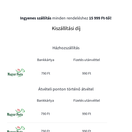
Ingyenes szállítás
minden rendeléshez
15 999 Ft-től
!
Kiszállítási díj
Házhozszállítás
Bankkártya
Fizetés utánvéttel
790 Ft
990 Ft
Átvételi ponton történő átvétel
Bankkártya
Fizetés utánvéttel
790 Ft
990 Ft
790 Ft
990 Ft