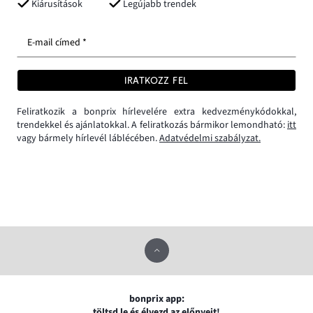
Kiárusítások
Legújabb trendek
E-mail címed *
IRATKOZZ FEL
Feliratkozik a bonprix hírlevelére extra kedvezménykódokkal,
trendekkel és ajánlatokkal. A feliratkozás bármikor lemondható:
itt
vagy bármely hírlevél láblécében.
Adatvédelmi szabályzat.
bonprix app:
töltsd le és élvezd az előnyeit!