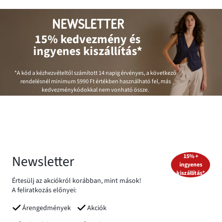
NEWSLETTER
15% kedvezmény és
ingyenes kiszállítás*
*A kód a kézhezvételtől számított 14 napig érvényes, a következő
rendelésnél minimum
5990 Ft
értékben használható fel, más
kedvezménykódokkal nem vonható össze.
Newsletter
15% +
ingyenes
kiszállítás*
Értesülj az akciókról korábban, mint mások!
A feliratkozás előnyei:
Árengedmények
Akciók