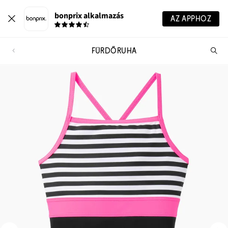
bonprix alkalmazás
AZ APPHOZ
FÜRDŐRUHA
Te
ker