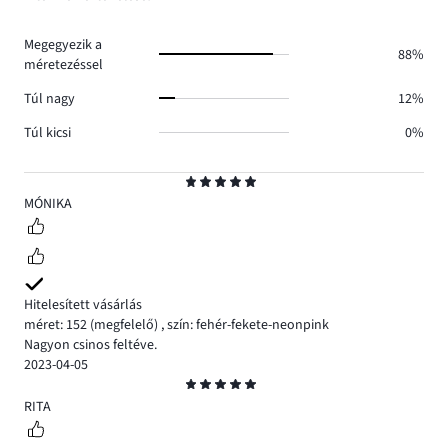
0.
száma
0.
Megegyezik a
88%
méretezéssel
Túl nagy
12%
Túl kicsi
0%
Osztályzat
5
MÓNIKA
Hitelesített vásárlás
méret: 152
(megfelelő)
,
szín: fehér-fekete-neonpink
Nagyon csinos feltéve.
2023-04-05
Osztályzat
5
RITA