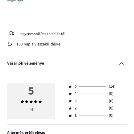
Ingyenes szállítás 15 999 Ft-tól
100 nap a visszaküldésre
Vásárlók véleménye
5
5
(14)
Osztályzat
4
(0)
5,
Osztályzat
szavazatok
3
(0)
Átlagos
4,
Osztályzat
száma
értékelés
szavazatok
2
(0)
3,
14
Osztályzat
14.
5
száma
szavazatok
1
(0)
2,
Osztályzat
0.
száma
szavazatok
1,
0.
száma
szavazatok
A termék értékelése: