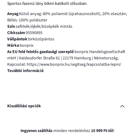
Sportos fazonú lány bikini batikolt stílusban.
Anyag
Külső anyag: 80% poliamid (újrahasznosított), 20% elasztán;
Bélés: 100% poliészter
Szín
zafírkék/éjkék/középkék mintás
Cikkszám
95590895
Vállpántok
birkózópántos
Márka
bonprix
Az EU felé felelős gazdasági szereplő
bonprix Handelsgesellschaft
mbH | Haldesdorfer Straße 61 | 22179 Hamburg | Németország,
Kapcsolat: https://www.bonprix.hu/segitseg/kapcsolatba-lepni/
További információ
Kiszállítási opciók
Ingyenes szállítás
minden rendeléshez
15 999 Ft-től
!