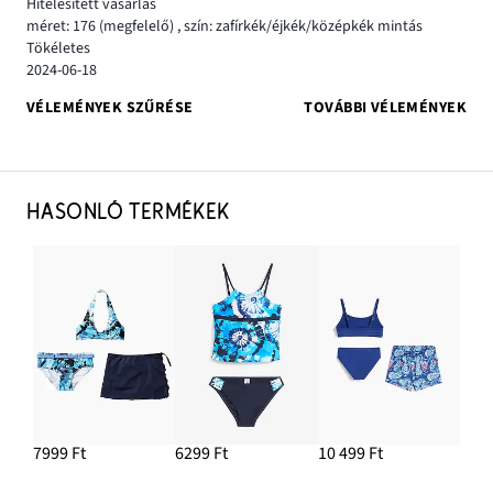
Hitelesített vásárlás
méret: 176
(megfelelő)
,
szín: zafírkék/éjkék/középkék mintás
Tökéletes
2024-06-18
VÉLEMÉNYEK SZŰRÉSE
TOVÁBBI VÉLEMÉNYEK
HASONLÓ TERMÉKEK
7999 Ft
6299 Ft
10 499 Ft