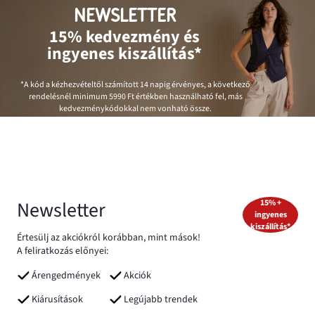
NEWSLETTER
15% kedvezmény és
ingyenes kiszállítás*
*A kód a kézhezvételtől számított 14 napig érvényes, a következő
rendelésnél minimum
5990 Ft
értékben használható fel, más
kedvezménykódokkal nem vonható össze.
Newsletter
15% +
ingyenes
kiszállítás*
Értesülj az akciókról korábban, mint mások!
A feliratkozás előnyei:
Árengedmények
Akciók
Kiárusítások
Legújabb trendek