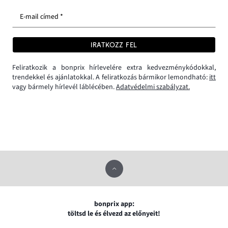
E-mail címed *
IRATKOZZ FEL
Feliratkozik a bonprix hírlevelére extra kedvezménykódokkal,
trendekkel és ajánlatokkal. A feliratkozás bármikor lemondható:
itt
vagy bármely hírlevél láblécében.
Adatvédelmi szabályzat.
bonprix app:
töltsd le és élvezd az előnyeit!