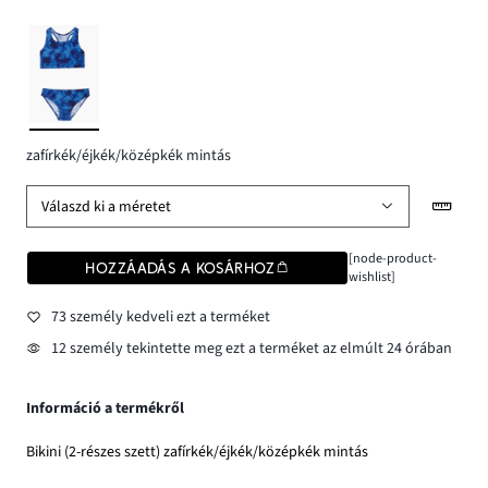
zafírkék/éjkék/középkék mintás
Válaszd ki a méretet
[node-product-
HOZZÁADÁS A KOSÁRHOZ
wishlist]
73 személy kedveli ezt a terméket
12 személy tekintette meg ezt a terméket az elmúlt 24 órában
Információ a termékről
Bikini (2-részes szett) zafírkék/éjkék/középkék mintás