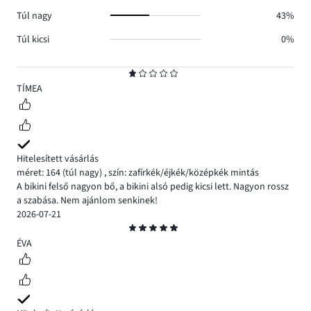
Túl nagy
43%
Túl kicsi
0%
Osztályzat
1
TÍMEA
Hitelesített vásárlás
méret: 164
(túl nagy)
,
szín: zafírkék/éjkék/középkék mintás
A bikini felső nagyon bő, a bikini alsó pedig kicsi lett. Nagyon rossz
a szabása. Nem ajánlom senkinek!
2026-07-21
Osztályzat
5
ÉVA