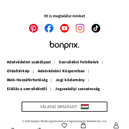
új
nyílik
ablakban
Biztonságos tranzakciók és vásárlások SSL-en keresztül.
ablakban
meg
nyílik
nyílik
meg
Itt is megtalálsz minket
meg
A
A
A
A
A
link
link
link
link
link
új
új
új
új
új
ablakban
ablakban
ablakban
ablakban
ablakban
nyílik
nyílik
nyílik
nyílik
nyílik
meg
meg
meg
meg
meg
Adatvédelmi szabályzat
Szerződési Feltételek
Oldaltérkép
Adatvédelmi Központban
Web-Hozzáférhetőség
Jogi közlemény
Elállás a szerződéstől
Jogszabályi szavatosság
A
link
új
ablakban
VÁLASSZ ORSZÁGOT
nyílik
meg
© 2026 bonprix. Minden jog fenntartva. Programming by Media4U Sp. z o.o.