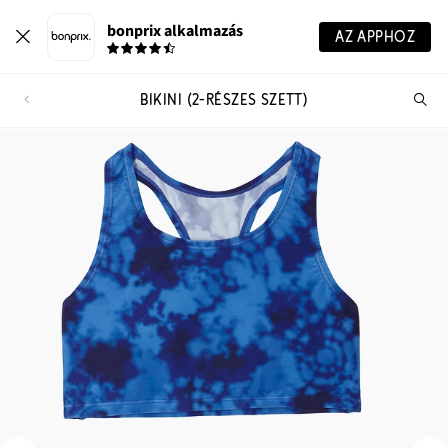
bonprix alkalmazás
AZ APPHOZ
BIKINI (2-RÉSZES SZETT)
Te
ker