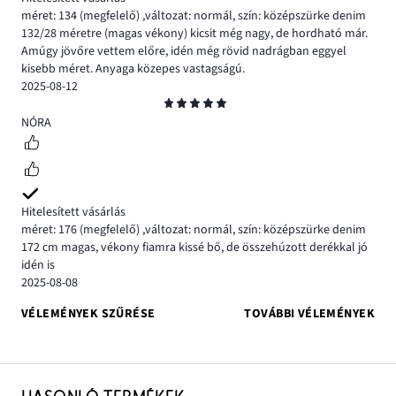
méret: 134
(megfelelő)
,
változat: normál,
szín: középszürke denim
132/28 méretre (magas vékony) kicsit még nagy, de hordható már.
Amúgy jövőre vettem előre, idén még rövid nadrágban eggyel
kisebb méret. Anyaga közepes vastagságú.
2025-08-12
Osztályzat
5
NÓRA
Hitelesített vásárlás
méret: 176
(megfelelő)
,
változat: normál,
szín: középszürke denim
172 cm magas, vékony fiamra kissé bő, de összehúzott derékkal jó
idén is
2025-08-08
VÉLEMÉNYEK SZŰRÉSE
TOVÁBBI VÉLEMÉNYEK