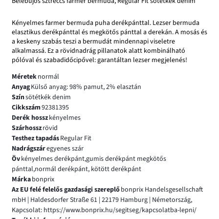
Belebújós sztreccs farmer bermuda, Regular Fit sötétkék denim
Kényelmes farmer bermuda puha derékpánttal. Lezser bermuda
elasztikus derékpánttal és megkötős pánttal a derekán. A mosás és
a keskeny szabás teszi a bermudát mindennapi viseletre
alkalmassá. Ez a rövidnadrág pillanatok alatt kombinálható
pólóval és szabadidőcipővel: garantáltan lezser megjelenés!
Méretek
normál
Anyag
Külső anyag: 98% pamut, 2% elasztán
Szín
sötétkék denim
Cikkszám
92381395
Derék hossz
kényelmes
Szárhossz
rövid
Testhez tapadás
Regular Fit
Nadrágszár
egyenes szár
Öv
kényelmes derékpánt,gumis derékpánt megkötős
pánttal,normál derékpánt, kötött derékpánt
Márka
bonprix
Az EU felé felelős gazdasági szereplő
bonprix Handelsgesellschaft
mbH | Haldesdorfer Straße 61 | 22179 Hamburg | Németország,
Kapcsolat: https://www.bonprix.hu/segitseg/kapcsolatba-lepni/