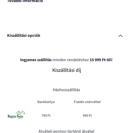
További információ
Kiszállítási opciók
Ingyenes szállítás
minden rendeléshez
15 999 Ft-től
!
Kiszállítási díj
Házhozszállítás
Bankkártya
Fizetés utánvéttel
790 Ft
990 Ft
Átvételi ponton történő átvétel