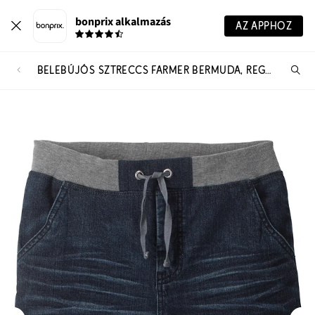
bonprix alkalmazás
AZ APPHOZ
BELEBÚJÓS SZTRECCS FARMER BERMUDA, REGULAR FIT
Te
ker