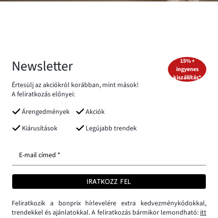
Newsletter
15% +
ingyenes
kiszállítás*
Értesülj az akciókról korábban, mint mások!
A feliratkozás előnyei:
Árengedmények
Akciók
Kiárusítások
Legújabb trendek
E-mail címed *
IRATKOZZ FEL
Feliratkozik a bonprix hírlevelére extra kedvezménykódokkal,
trendekkel és ajánlatokkal. A feliratkozás bármikor lemondható:
itt