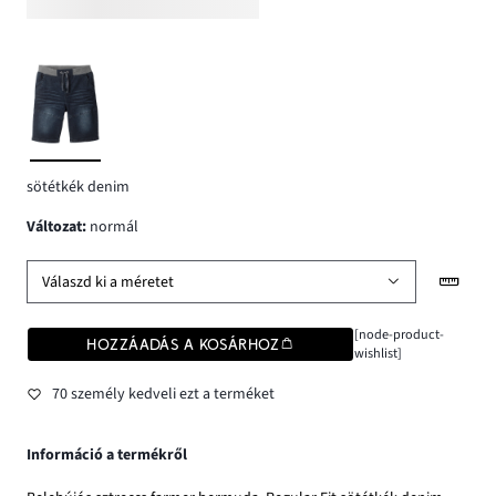
sötétkék denim
változat
:
normál
Válaszd ki a méretet
[node-product-
HOZZÁADÁS A KOSÁRHOZ
wishlist]
70 személy kedveli ezt a terméket
Információ a termékről