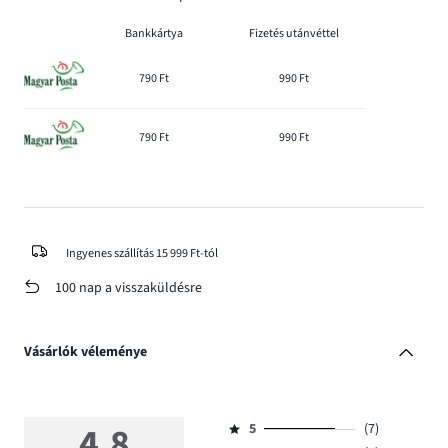
Bankkártya
Fizetés utánvéttel
790 Ft
990 Ft
790 Ft
990 Ft
Ingyenes szállítás 15 999 Ft-tól
100 nap a visszaküldésre
Vásárlók véleménye
4,8
5
(7)
Osztályzat