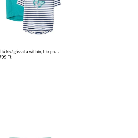
Póló kivágással a vállain, bio-pamuttal (2 db-os csomag)
799 Ft