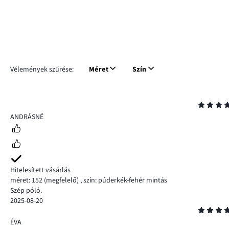
Vélemények szűrése:
Méret
Szín
Osztályzat
5
ANDRÁSNÉ
Hitelesített vásárlás
méret: 152
(megfelelő)
,
szín: púderkék-fehér mintás
Szép póló.
2025-08-20
Osztályzat
5
ÉVA