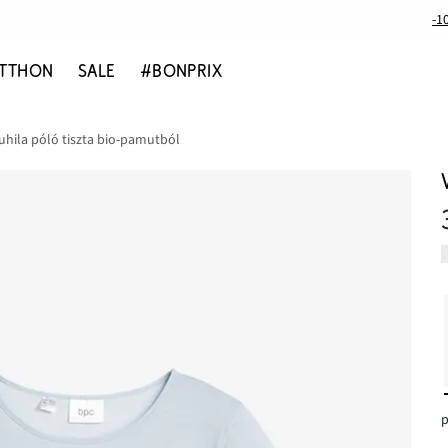
-1
TTHON
SALE
#BONPRIX
uhila póló tiszta bio-pamutból
p