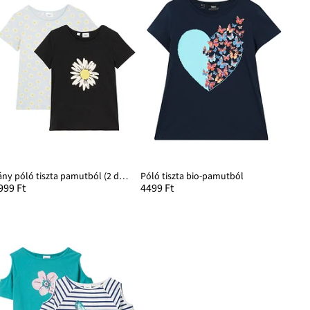
Lány póló tiszta pamutból (2 db-os csomag)
Póló tiszta bio-pamutból
999 Ft
4499 Ft