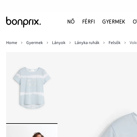
NŐ
FÉRFI
GYERMEK
O
Home
Gyermek
Lányok
Lányka ruhák
Felsők
Vok