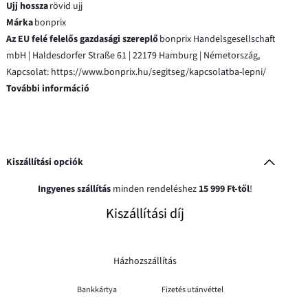
Ujj hossza
rövid ujj
Márka
bonprix
Az EU felé felelős gazdasági szereplő
bonprix Handelsgesellschaft
mbH | Haldesdorfer Straße 61 | 22179 Hamburg | Németország,
Kapcsolat: https://www.bonprix.hu/segitseg/kapcsolatba-lepni/
További információ
Kiszállítási opciók
Ingyenes szállítás
minden rendeléshez
15 999 Ft-től
!
Kiszállítási díj
Házhozszállítás
Bankkártya
Fizetés utánvéttel