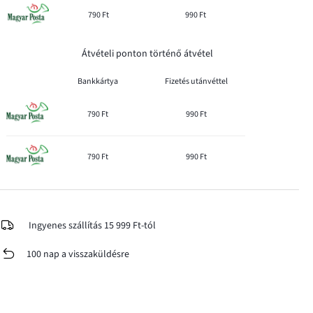
790 Ft
990 Ft
Átvételi ponton történő átvétel
Bankkártya
Fizetés utánvéttel
790 Ft
990 Ft
790 Ft
990 Ft
Ingyenes szállítás 15 999 Ft-tól
100 nap a visszaküldésre