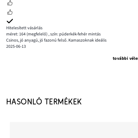
Hitelesített vásárlás
méret: 164
(megfelelő)
,
szín: púderkék-fehér mintás
Csinos, jó anyagú, jó fazonú felső. Kamaszoknak ideális
2025-06-13
további vél
HASONLÓ TERMÉKEK