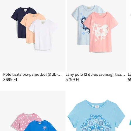
Póló tiszta bio-pamutból (3 db-os csomag)
Lány póló (2 db-os csomag), tiszta bio-pamutból
3699 Ft
5799 Ft
5