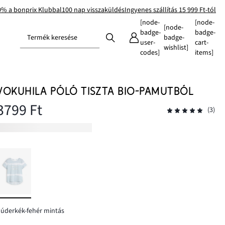
0% a bonprix Klubbal
100 nap visszaküldés
Ingyenes szállítás 15 999 Ft-tól
[node-
[node-
[node-
badge-
badge-
Termék keresése
badge-
user-
cart-
wishlist]
codes]
items]
VOKUHILA PÓLÓ TISZTA BIO-PAMUTBÓL
3799 Ft
(3)
úderkék-fehér mintás