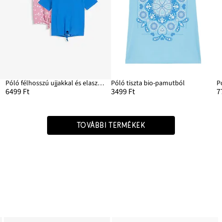
Póló félhosszú ujjakkal és elasztikus bio-pamut keverékből
Póló tiszta bio-pamutból
6499 Ft
3499 Ft
7
TOVÁBBI TERMÉKEK