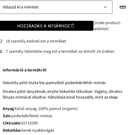
Válaszd ki a méretet
[node-product-
HOZZÁADÁS A KOSÁRHOZ
wishlist]
18 személy kedveli ezt a terméket
7 személy tekintette meg ezt a terméket az elmúlt 24 órában
Információ a termékről
Vokuhila póló tiszta bio-pamutból púderkék-fehér mintás
Divatos póló lányoknak, enyhe Vokuhila stílusban. Vagány, divatos
fényes mintával díszítve. Hátoldala kissé hosszabb, mint az eleje.
Anyag
Külső anyag: 100% pamut (organic)
Szín
púderkék/fehér mintás
Cikkszám
92733395
Dekoltázs
kerek nyakkivágás