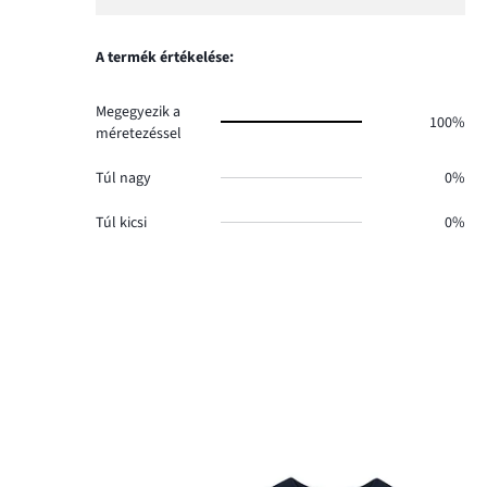
szavazatok
1,
0.
száma
szavazatok
0.
száma
A termék értékelése:
0.
Megegyezik a
100%
méretezéssel
Túl nagy
0%
Túl kicsi
0%