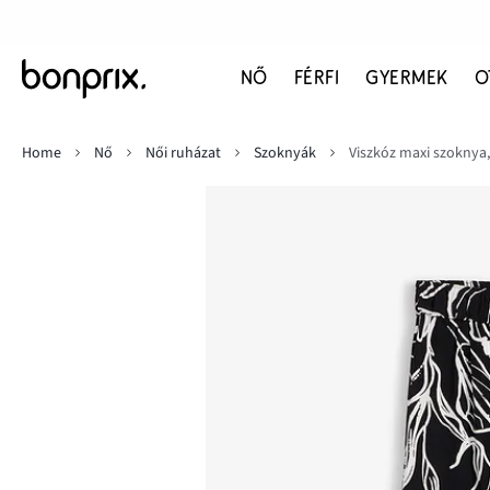
NŐ
FÉRFI
GYERMEK
O
Home
Nő
Női ruházat
Szoknyák
Viszkóz maxi szoknya,