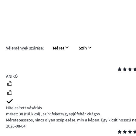
Vélemények szűrése:
Méret
Szín
Osztályzat
4
ANIKÓ
Hitelesített vásárlás
méret: 38
(túl kicsi)
,
szín: fekete/gyapjúfehér virágos
Méretepasszos, nincs olyan szép esése, min a képen. Egy kicsit hosszú
2026-08-04
Osztályzat