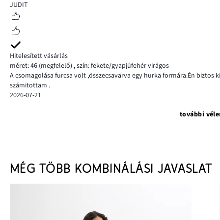
5
JUDIT
Hitelesített vásárlás
méret: 46
(megfelelő)
,
szín: fekete/gyapjúfehér virágos
A csomagolása furcsa volt ,összecsavarva egy hurka formára.Én biztos 
számitottam .
2026-07-21
további vél
MÉG TÖBB KOMBINÁLÁSI JAVASLAT