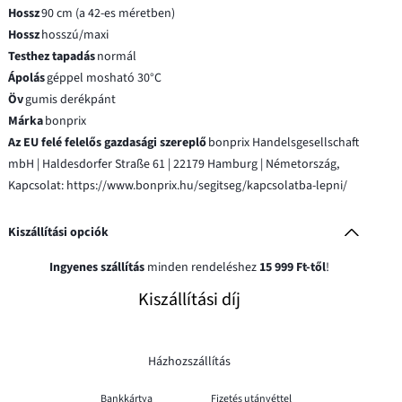
Hossz
90 cm (a 42-es méretben)
Hossz
hosszú/maxi
Testhez tapadás
normál
Ápolás
géppel mosható 30°C
Öv
gumis derékpánt
Márka
bonprix
Az EU felé felelős gazdasági szereplő
bonprix Handelsgesellschaft
mbH | Haldesdorfer Straße 61 | 22179 Hamburg | Németország,
Kapcsolat: https://www.bonprix.hu/segitseg/kapcsolatba-lepni/
Kiszállítási opciók
Ingyenes szállítás
minden rendeléshez
15 999 Ft-től
!
Kiszállítási díj
Házhozszállítás
Bankkártya
Fizetés utánvéttel