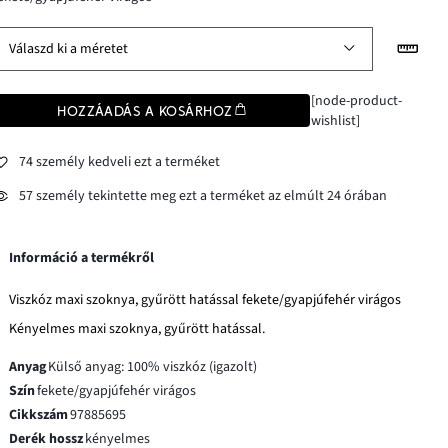
Válaszd ki a méretet
[node-product-
HOZZÁADÁS A KOSÁRHOZ
wishlist]
74 személy kedveli ezt a terméket
57 személy tekintette meg ezt a terméket az elmúlt 24 órában
Információ a termékről
Viszkóz maxi szoknya, gyűrött hatással fekete/gyapjúfehér virágos
Kényelmes maxi szoknya, gyűrött hatással.
Anyag
Külső anyag: 100% viszkóz (igazolt)
Szín
fekete/gyapjúfehér virágos
Cikkszám
97885695
Derék hossz
kényelmes