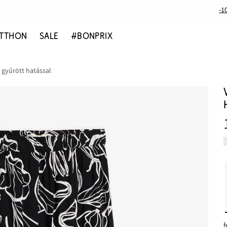
-1
TTHON
SALE
#BONPRIX
 gyűrött hatással
f