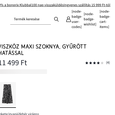
0% a bonprix Klubbal
100 nap visszaküldés
Ingyenes szállítás 15 999 Ft-tól
[node-
[node-
[node-
badge-
badge-
Termék keresése
badge-
user-
cart-
wishlist]
codes]
items]
VISZKÓZ MAXI SZOKNYA, GYŰRÖTT
HATÁSSAL
11 499 Ft
(4)
ekete/gyapjúfehér virágos