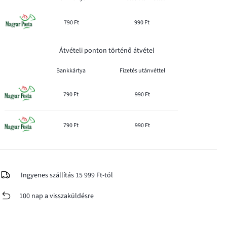
790 Ft
990 Ft
Átvételi ponton történő átvétel
Bankkártya
Fizetés utánvéttel
790 Ft
990 Ft
790 Ft
990 Ft
Ingyenes szállítás 15 999 Ft-tól
100 nap a visszaküldésre