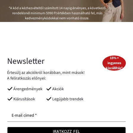
*A kód a kézhezvételtől számított 14 napig érvényes, a következő
rendelésnél minimum
5990 Ft
értékben használható fel, más
kedvezménykódokkal nem vonható össze.
Newsletter
15% +
ingyenes
kiszállítás*
Értesülj az akciókról korábban, mint mások!
A feliratkozás előnyei:
Árengedmények
Akciók
Kiárusítások
Legújabb trendek
E-mail címed *
IRATKOZZ FEL