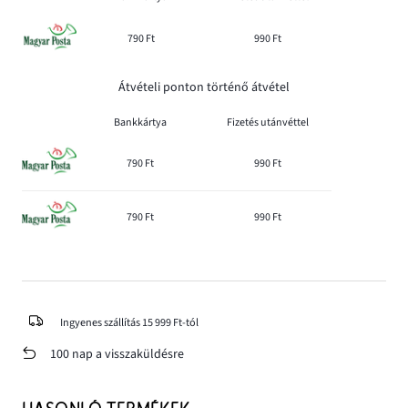
790 Ft
990 Ft
Átvételi ponton történő átvétel
Bankkártya
Fizetés utánvéttel
790 Ft
990 Ft
790 Ft
990 Ft
Ingyenes szállítás 15 999 Ft-tól
100 nap a visszaküldésre