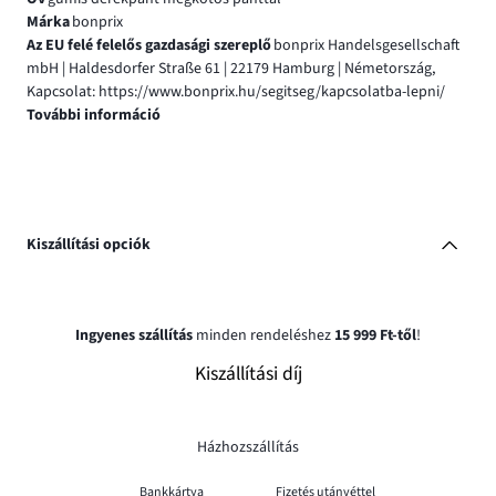
Márka
bonprix
Az EU felé felelős gazdasági szereplő
bonprix Handelsgesellschaft
mbH | Haldesdorfer Straße 61 | 22179 Hamburg | Németország,
Kapcsolat: https://www.bonprix.hu/segitseg/kapcsolatba-lepni/
További információ
Kiszállítási opciók
Ingyenes szállítás
minden rendeléshez
15 999 Ft-től
!
Kiszállítási díj
Házhozszállítás
Bankkártya
Fizetés utánvéttel