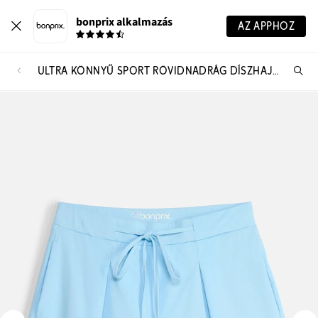
bonprix alkalmazás
AZ APPHOZ
ULTRA KÖNNYŰ SPORT RÖVIDNADRÁG DÍSZHAJTÁSOKKAL, GYORSAN SZÁRADÓ ANYAGBÓL
Te
ker