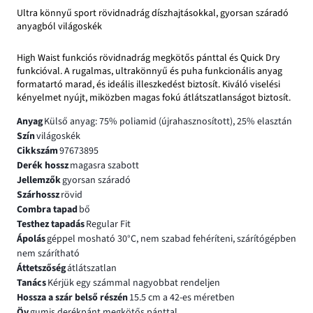
Ultra könnyű sport rövidnadrág díszhajtásokkal, gyorsan száradó
anyagból világoskék
High Waist funkciós rövidnadrág megkötős pánttal és Quick Dry
funkcióval. A rugalmas, ultrakönnyű és puha funkcionális anyag
formatartó marad, és ideális illeszkedést biztosít. Kiváló viselési
kényelmet nyújt, miközben magas fokú átlátszatlanságot biztosít.
Anyag
Külső anyag: 75% poliamid (újrahasznosított), 25% elasztán
Szín
világoskék
Cikkszám
97673895
Derék hossz
magasra szabott
Jellemzők
gyorsan száradó
Szárhossz
rövid
Combra tapad
bő
Testhez tapadás
Regular Fit
Ápolás
géppel mosható 30°C, nem szabad fehéríteni, szárítógépben
nem szárítható
Áttetszőség
átlátszatlan
Tanács
Kérjük egy számmal nagyobbat rendeljen
Hossza a szár belső részén
15.5 cm a 42-es méretben
Öv
gumis derékpánt megkötős pánttal