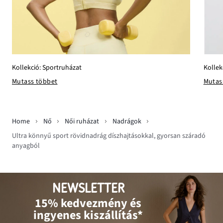
Kollekció: Sportruházat
Kollek
Mutass többet
Mutas
Home
Nő
Női ruházat
Nadrágok
Ultra könnyű sport rövidnadrág díszhajtásokkal, gyorsan száradó
anyagból
NEWSLETTER
15% kedvezmény és
ingyenes kiszállítás*