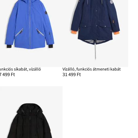
unkciós síkabát, vízálló
Vízálló, funkciós átmeneti kabát
7 499 Ft
31 499 Ft