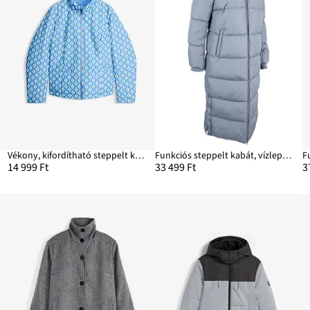
Vékony, kifordítható steppelt kabát mintával
Funkciós steppelt kabát, vízlepergető
F
14 999 Ft
33 499 Ft
3