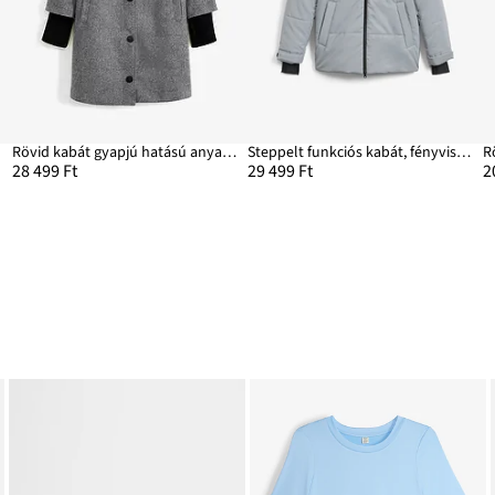
Rövid kabát gyapjú hatású anyagból
Steppelt funkciós kabát, fényvisszaverős
R
28 499 Ft
29 499 Ft
2