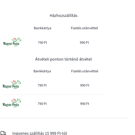
Házhozszállítás
Bankkártya
Fizetés utánvéttel
790 Ft
990 Ft
Átvételi ponton történő átvétel
Bankkártya
Fizetés utánvéttel
790 Ft
990 Ft
790 Ft
990 Ft
Ingyenes szállítás 15 999 Ft-tól