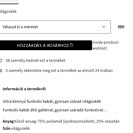
ilágoskék
Válaszd ki a méretet
[node-product-
HOZZÁADÁS A KOSÁRHOZ
wishlist]
38 személy kedveli ezt a terméket
5 személy tekintette meg ezt a terméket az elmúlt 24 órában
Információ a termékről
Ultra könnyű funkciós kabát, gyorsan szárad világoskék
Funkciós kabát álló gallérral, gyorsan száradó funkcióval. -.
Anyag
Külső anyag: 75% poliamid (újrahasznosított), 25% elasztán
Szín
világoskék