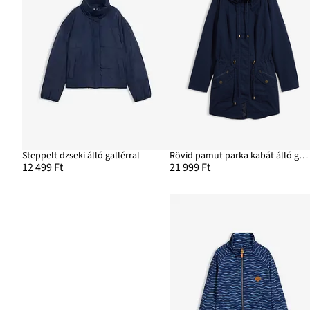
Steppelt dzseki álló gallérral
Rövid pamut parka kabát álló gallérral, karcsúsított
12 499 Ft
21 999 Ft