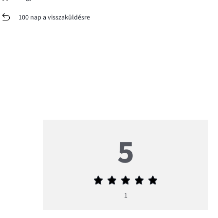
100 nap a visszaküldésre
5
Átlagos
értékelés
1
5