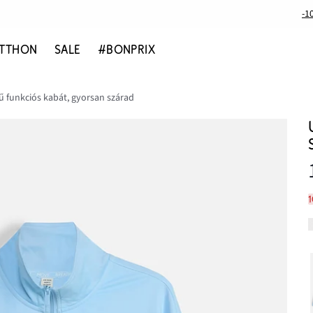
-1
TTHON
SALE
#BONPRIX
ű funkciós kabát, gyorsan szárad
1