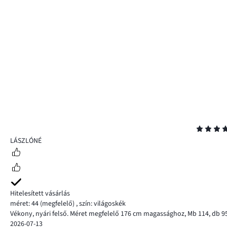
Osztályzat
5
LÁSZLÓNÉ
Hitelesített vásárlás
méret: 44
(megfelelő)
,
szín: világoskék
Vékony, nyári felső. Méret megfelelő 176 cm magassághoz, Mb 114, db 95
2026-07-13