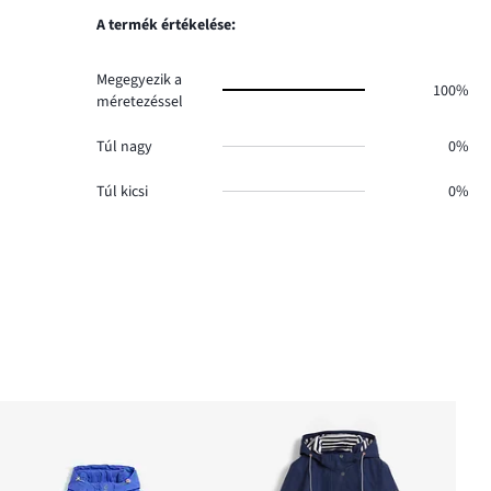
A termék értékelése:
Megegyezik a
100%
méretezéssel
Túl nagy
0%
Túl kicsi
0%