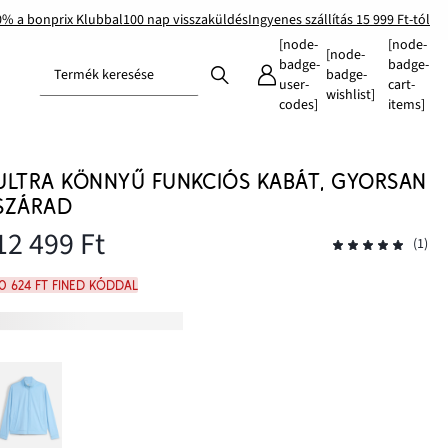
0% a bonprix Klubbal
100 nap visszaküldés
Ingyenes szállítás 15 999 Ft-tól
[node-
[node-
[node-
badge-
badge-
Termék keresése
badge-
user-
cart-
wishlist]
codes]
items]
ULTRA KÖNNYŰ FUNKCIÓS KABÁT, GYORSAN
SZÁRAD
12 499 Ft
(1)
0 624 Ft FINED kóddal