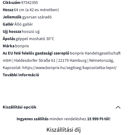
Cikkszám
97542395
Hossz
64 cm (a 42-es méretben)
Jellemzők
gyorsan száradó
Gallér
Álló gallér
Ujj hossza
hosszú ujj
Ápolás
géppel mosható 30°C
Márka
bonprix
Az EU felé felelős gazdasági szereplő
bonprix Handelsgesellschaft
mbH | Haldesdorfer Straße 61 | 22179 Hamburg | Németország,
Kapcsolat: https://www.bonprix.hu/segitseg/kapcsolatba-lepni/
További információ
Kiszállítási opciók
Ingyenes szállítás
minden rendeléshez
15 999 Ft-től
!
Kiszállítási díj