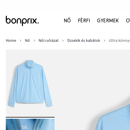
NŐ
FÉRFI
GYERMEK
O
Home
Nő
Női ruházat
Dzsekik és kabátok
Ultra könny