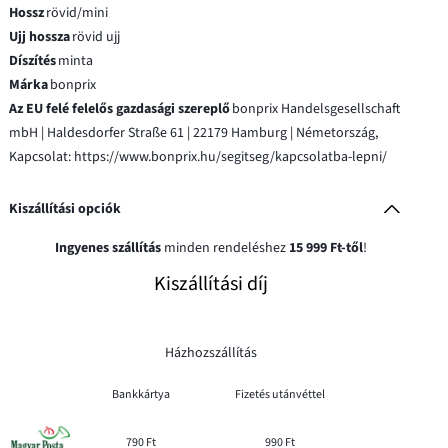
Hossz
rövid/mini
Ujj hossza
rövid ujj
Díszítés
minta
Márka
bonprix
Az EU felé felelős gazdasági szereplő
bonprix Handelsgesellschaft
mbH | Haldesdorfer Straße 61 | 22179 Hamburg | Németország,
Kapcsolat: https://www.bonprix.hu/segitseg/kapcsolatba-lepni/
Kiszállítási opciók
Ingyenes szállítás
minden rendeléshez
15 999 Ft-től
!
Kiszállítási díj
Házhozszállítás
Bankkártya
Fizetés utánvéttel
790 Ft
990 Ft