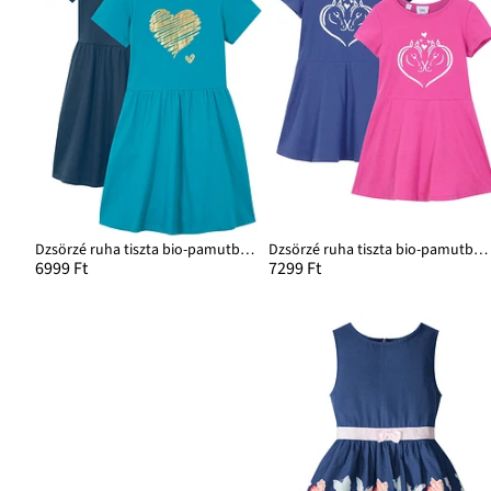
Dzsörzé ruha tiszta bio-pamutból (2 db-os csomag)
Dzsörzé ruha tiszta bio-pamutból (2 db-os csomag)
6999 Ft
7299 Ft