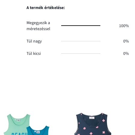
szavazatok
0.
száma
A termék értékelése:
0.
Megegyezik a
100%
méretezéssel
Túl nagy
0%
Túl kicsi
0%