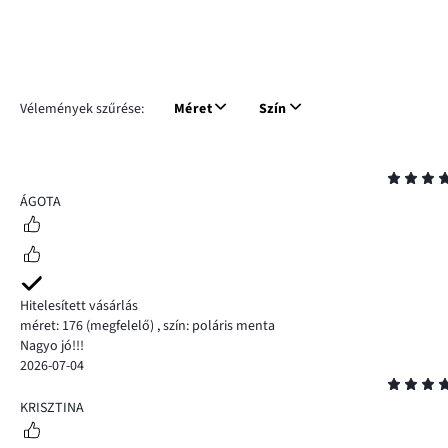
Vélemények szűrése:
Méret
Szín
Osztályzat
5
ÁGOTA
Hitelesített vásárlás
méret: 176
(megfelelő)
,
szín: poláris menta
Nagyo jó!!!
2026-07-04
Osztályzat
5
KRISZTINA