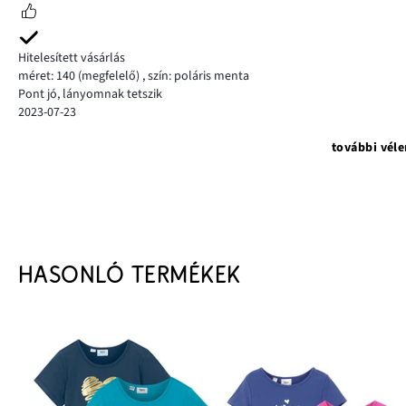
Hitelesített vásárlás
méret: 140
(megfelelő)
,
szín: poláris menta
Pont jó, lányomnak tetszik
2023-07-23
további vél
HASONLÓ TERMÉKEK