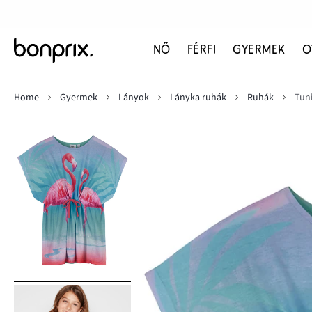
NŐ
FÉRFI
GYERMEK
O
Home
Gyermek
Lányok
Lányka ruhák
Ruhák
Tun