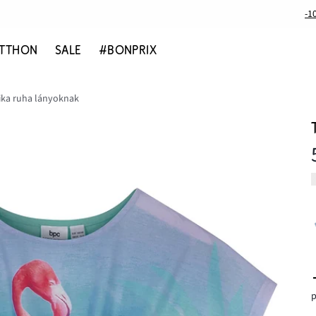
-1
TTHON
SALE
#BONPRIX
ika ruha lányoknak
p