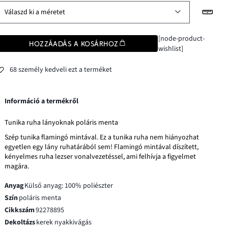
Válaszd ki a méretet
[node-product-
HOZZÁADÁS A KOSÁRHOZ
wishlist]
68 személy kedveli ezt a terméket
Információ a termékről
Tunika ruha lányoknak poláris menta
Szép tunika flamingó mintával. Ez a tunika ruha nem hiányozhat
egyetlen egy lány ruhatárából sem! Flamingó mintával díszített,
kényelmes ruha lezser vonalvezetéssel, ami felhívja a figyelmet
magára.
Anyag
Külső anyag: 100% poliészter
Szín
poláris menta
Cikkszám
92278895
Dekoltázs
kerek nyakkivágás