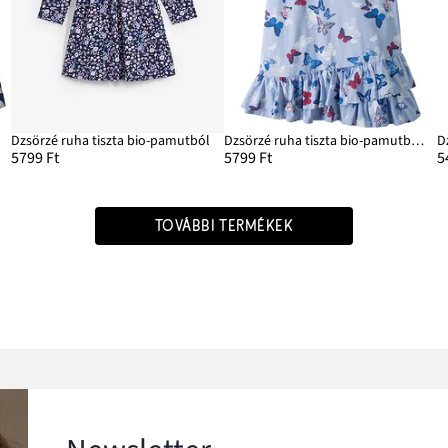
Dzsörzé ruha tiszta bio-pamutból
Dzsörzé ruha tiszta bio-pamutból és fodorral
D
5799 Ft
5799 Ft
5
TOVÁBBI TERMÉKEK