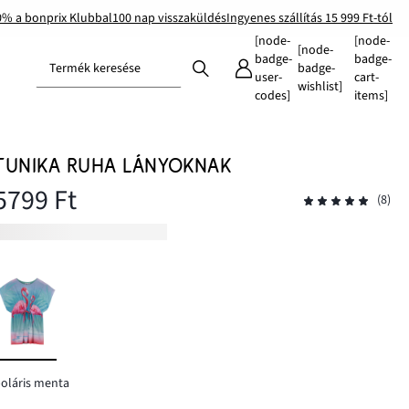
0% a bonprix Klubbal
100 nap visszaküldés
Ingyenes szállítás 15 999 Ft-tól
[node-
[node-
[node-
badge-
badge-
Termék keresése
badge-
user-
cart-
wishlist]
codes]
items]
TUNIKA RUHA LÁNYOKNAK
5799 Ft
(8)
oláris menta