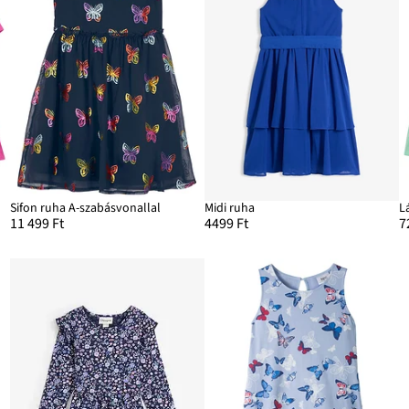
Sifon ruha A-szabásvonallal
Midi ruha
11 499 Ft
4499 Ft
7