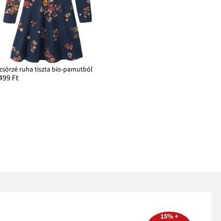
zsörzé ruha tiszta bio-pamutból
499 Ft
15% +