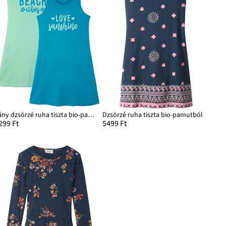
Lány dzsörzé ruha tiszta bio-pamutból (2 db-os csomag)
Dzsörzé ruha tiszta bio-pamutból
299 Ft
5499 Ft