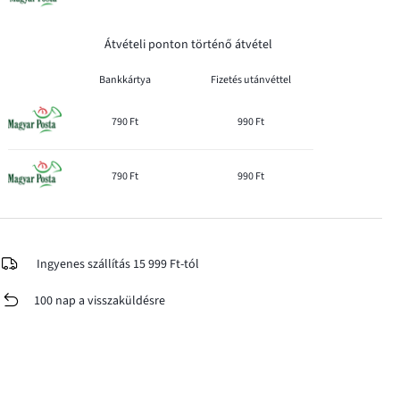
Átvételi ponton történő átvétel
Bankkártya
Fizetés utánvéttel
790 Ft
990 Ft
790 Ft
990 Ft
Ingyenes szállítás 15 999 Ft-tól
100 nap a visszaküldésre