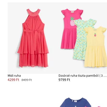
Midi ruha
Dzsörzé ruha tiszta pamtból ( 3 db-os csomag)
4299 Ft
9799 Ft
8499 Ft