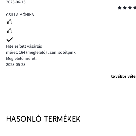
2023-06-13
Osztályzat
5
CSILLA MÓNIKA
Hitelesített vásárlás
méret: 164
(megfelelő)
,
szín: sötétpink
Megfelelő méret.
2023-05-23
további vél
HASONLÓ TERMÉKEK