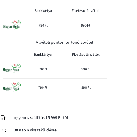
Bankkártya
Fizetés utánvéttel
790 Ft
990 Ft
Átvételi ponton történő átvétel
Bankkártya
Fizetés utánvéttel
790 Ft
990 Ft
790 Ft
990 Ft
Ingyenes szállítás 15 999 Ft-tól
100 nap a visszaküldésre