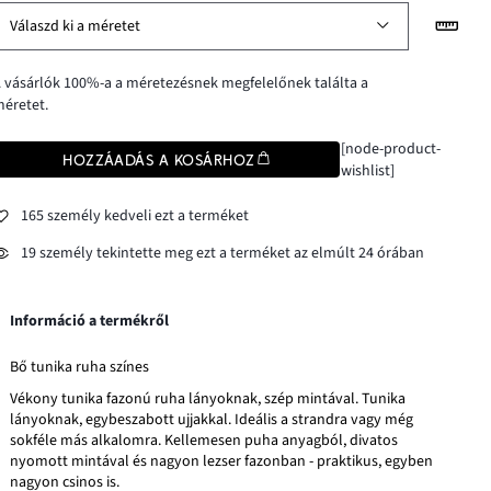
Válaszd ki a méretet
 vásárlók 100%-a a méretezésnek megfelelőnek találta a
éretet.
[node-product-
HOZZÁADÁS A KOSÁRHOZ
wishlist]
165 személy kedveli ezt a terméket
19 személy tekintette meg ezt a terméket az elmúlt 24 órában
Információ a termékről
Bő tunika ruha színes
Vékony tunika fazonú ruha lányoknak, szép mintával. Tunika
lányoknak, egybeszabott ujjakkal. Ideális a strandra vagy még
sokféle más alkalomra. Kellemesen puha anyagból, divatos
nyomott mintával és nagyon lezser fazonban - praktikus, egyben
nagyon csinos is.