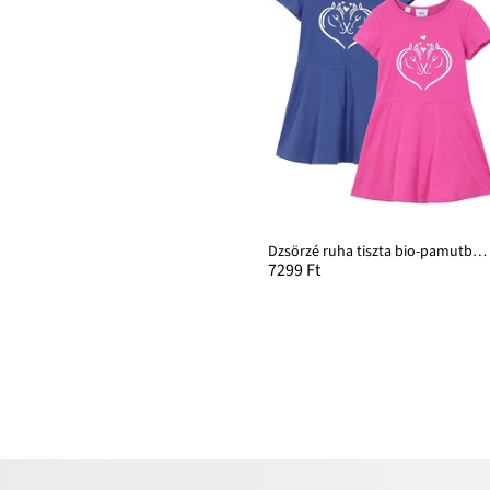
Dzsörzé ruha tiszta bio-pamutból (2 db-os csomag)
7299 Ft