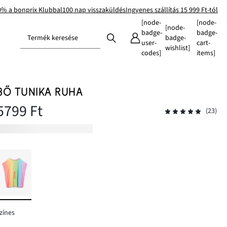
0% a bonprix Klubbal
100 nap visszaküldés
Ingyenes szállítás 15 999 Ft-tól
[node-
[node-
[node-
badge-
badge-
Termék keresése
badge-
user-
cart-
wishlist]
codes]
items]
BŐ TUNIKA RUHA
5799 Ft
(23)
zínes