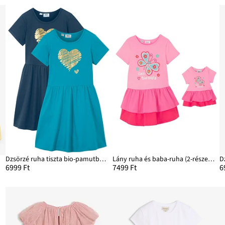
Dzsörzé ruha tiszta bio-pamutból (2 db-os csomag)
Lány ruha és baba-ruha (2-részes szett), bio-pamutból
D
6999 Ft
7499 Ft
6