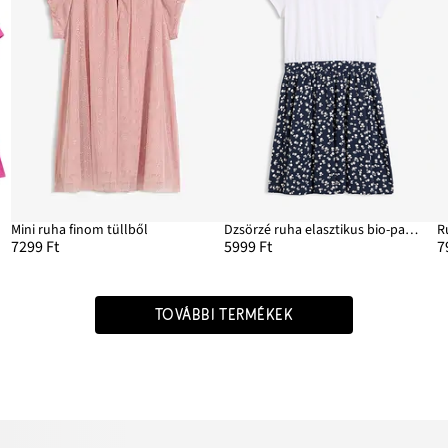
Mini ruha finom tüllből
Dzsörzé ruha elasztikus bio-pamut keverékből
R
7299 Ft
5999 Ft
7
TOVÁBBI TERMÉKEK