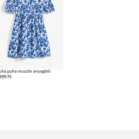
uha puha muszlin anyagból
999 Ft