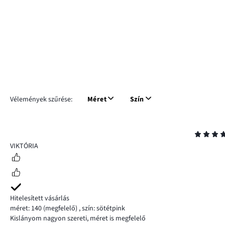
Vélemények szűrése:
Méret
Szín
Osztályzat
5
VIKTÓRIA
Hitelesített vásárlás
méret: 140
(megfelelő)
,
szín: sötétpink
Kislányom nagyon szereti, méret is megfelelő