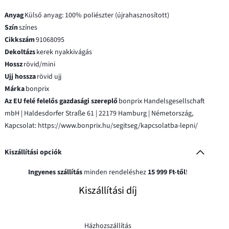
Anyag
Külső anyag: 100% poliészter (újrahasznosított)
Szín
színes
Cikkszám
91068095
Dekoltázs
kerek nyakkivágás
Hossz
rövid/mini
Ujj hossza
rövid ujj
Márka
bonprix
Az EU felé felelős gazdasági szereplő
bonprix Handelsgesellschaft
mbH | Haldesdorfer Straße 61 | 22179 Hamburg | Németország,
Kapcsolat: https://www.bonprix.hu/segitseg/kapcsolatba-lepni/
Kiszállítási opciók
Ingyenes szállítás
minden rendeléshez
15 999 Ft-től
!
Kiszállítási díj
Házhozszállítás