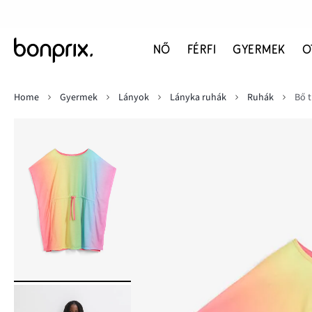
NŐ
FÉRFI
GYERMEK
O
Home
Gyermek
Lányok
Lányka ruhák
Ruhák
Bő 