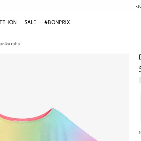
-1
TTHON
SALE
#BONPRIX
tunika ruha
s