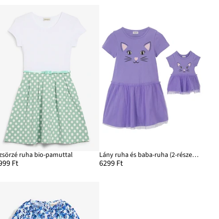
zsörzé ruha bio-pamuttal
Lány ruha és baba-ruha (2-részes szett), tiszta bio-pamutból
999 Ft
6299 Ft