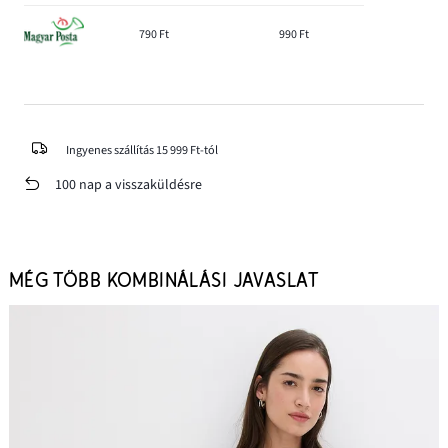
790 Ft
990 Ft
Ingyenes szállítás 15 999 Ft-tól
100 nap a visszaküldésre
MÉG TÖBB KOMBINÁLÁSI JAVASLAT