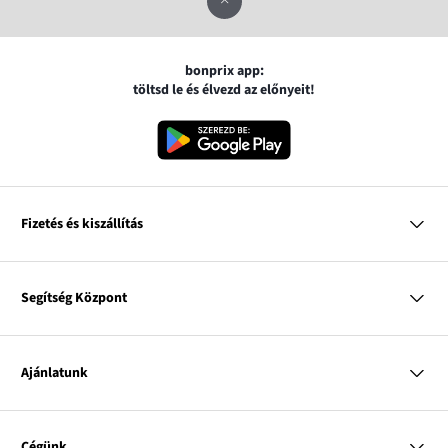
bonprix app:
töltsd le és élvezd az előnyeit!
Fizetés és kiszállítás
MasterCard
VISA
Segítség Központ
Google pay
Apple pay
Kérdések és válaszok
Magyar Posta
Kiszállítás és fizetési módok
Ajánlatunk
Visszáruzás és panaszok
Utánvétes fizetés
Mérettáblázatok
Nő
Bonprix Klub
Férfi
Online katalógus
Cégünk