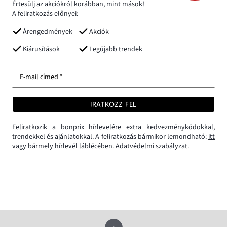
Értesülj az akciókról korábban, mint mások!
A feliratkozás előnyei:
Árengedmények
Akciók
Kiárusítások
Legújabb trendek
E-mail címed *
IRATKOZZ FEL
Feliratkozik a bonprix hírlevelére extra kedvezménykódokkal,
trendekkel és ajánlatokkal. A feliratkozás bármikor lemondható:
itt
vagy bármely hírlevél láblécében.
Adatvédelmi szabályzat.