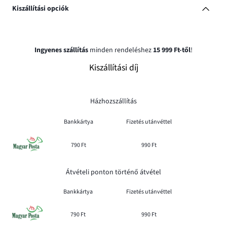
Kiszállítási opciók
Ingyenes szállítás
minden rendeléshez
15 999 Ft-től
!
Kiszállítási díj
Házhozszállítás
Bankkártya
Fizetés utánvéttel
790 Ft
990 Ft
Átvételi ponton történő átvétel
Bankkártya
Fizetés utánvéttel
790 Ft
990 Ft