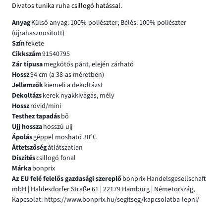
Divatos tunika ruha csillogó hatással.
Anyag
Külső anyag: 100% poliészter; Bélés: 100% poliészter
(újrahasznosított)
Szín
fekete
Cikkszám
91540795
Zár típusa
megkötős pánt, elején zárható
Hossz
94 cm (a 38-as méretben)
Jellemzők
kiemeli a dekoltázst
Dekoltázs
kerek nyakkivágás, mély
Hossz
rövid/mini
Testhez tapadás
bő
Ujj hossza
hosszú ujj
Ápolás
géppel mosható 30°C
Áttetszőség
átlátszatlan
Díszítés
csillogó fonal
Márka
bonprix
Az EU felé felelős gazdasági szereplő
bonprix Handelsgesellschaft
mbH | Haldesdorfer Straße 61 | 22179 Hamburg | Németország,
Kapcsolat: https://www.bonprix.hu/segitseg/kapcsolatba-lepni/