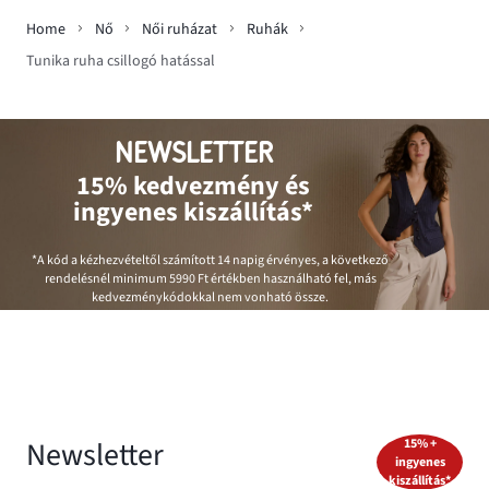
Home
Nő
Női ruházat
Ruhák
Tunika ruha csillogó hatással
NEWSLETTER
15% kedvezmény és
ingyenes kiszállítás*
*A kód a kézhezvételtől számított 14 napig érvényes, a következő
rendelésnél minimum
5990 Ft
értékben használható fel, más
kedvezménykódokkal nem vonható össze.
Newsletter
15% +
ingyenes
kiszállítás*