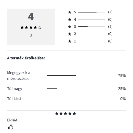
4
5
(2)
Osztályzat
4
(0)
5,
Osztályzat
szavazatok
3
(1)
Átlagos
4,
Osztályzat
száma
értékelés
szavazatok
2
(0)
3,
3
Osztályzat
2.
4
száma
szavazatok
1
(0)
2,
Osztályzat
0.
száma
szavazatok
1,
1.
száma
szavazatok
A termék értékelése:
0.
száma
0.
Megegyezik a
75%
méretezéssel
Túl nagy
25%
Túl kicsi
0%
Osztályzat
5
ERIKA