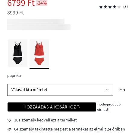
6799 Ft
-24%
(3)
8999 Ft
paprika
Válaszd ki a méretet
[node-product-
HOZZÁADÁS A KOSÁRHOZ
wishlist]
101 személy kedveli ezt a terméket
64 személy tekintette meg ezt a terméket az elmúlt 24 órában