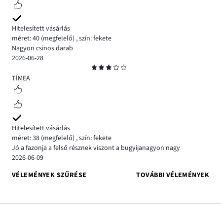
Hitelesített vásárlás
méret: 40
(megfelelő)
,
szín: fekete
Nagyon csinos darab
2026-06-28
Osztályzat
3
TÍMEA
Hitelesített vásárlás
méret: 38
(megfelelő)
,
szín: fekete
Jó a fazonja a felső résznek viszont a bugyijanagyon nagy
2026-06-09
VÉLEMÉNYEK SZŰRÉSE
TOVÁBBI VÉLEMÉNYEK