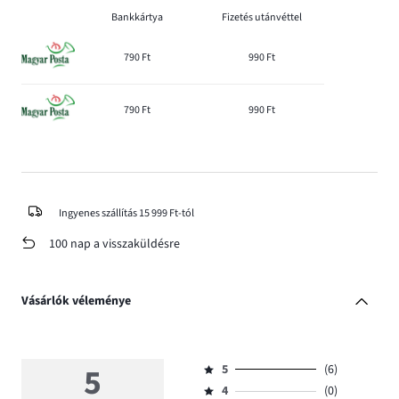
Bankkártya
Fizetés utánvéttel
790 Ft
990 Ft
790 Ft
990 Ft
Ingyenes szállítás 15 999 Ft-tól
100 nap a visszaküldésre
Vásárlók véleménye
5
5
(6)
Osztályzat
4
(0)
5,
Osztályzat