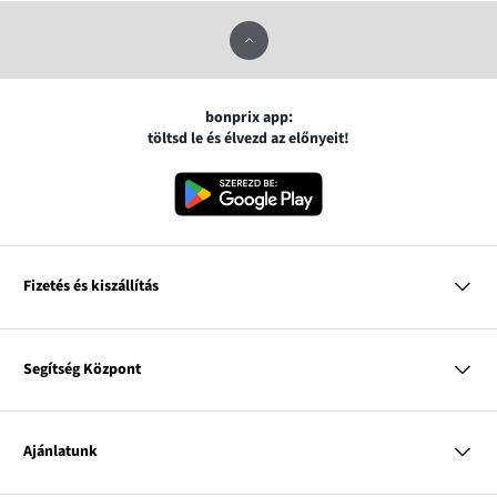
bonprix app:
töltsd le és élvezd az előnyeit!
Fizetés és kiszállítás
MasterCard
VISA
Segítség Központ
Google pay
Apple pay
Kérdések és válaszok
Magyar Posta
Kiszállítás és fizetési módok
Ajánlatunk
Visszáruzás és panaszok
Utánvétes fizetés
Mérettáblázatok