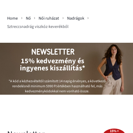
Home
Nő
Női ruházat
Nadrágok
Sztreccsnadrág viszkóz-keverékből
NEWSLETTER
15% kedvezmény és
ingyenes kiszállítás*
*A kód a kézhezvételtől számított 14 napig érvényes, a következő
rendelésnél minimum
5990 Ft
értékben használható fel, más
kedvezménykódokkal nem vonható össze.
15% +