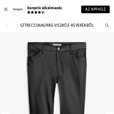
bonprix alkalmazás
AZ APPHOZ
SZTRECCSNADRÁG VISZKÓZ-KEVERÉKBŐL
Te
ker