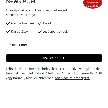
Newsletter
ingyenes
kiszállítás*
Értesülj az akciókról korábban, mint mások!
A feliratkozás előnyei:
Árengedmények
Akciók
Kiárusítások
Legújabb trendek
E-mail címed *
IRATKOZZ FEL
Feliratkozik a bonprix hírlevelére extra kedvezménykódokkal,
trendekkel és ajánlatokkal. A feliratkozás bármikor lemondható:
itt
vagy bármely hírlevél láblécében.
Adatvédelmi szabályzat.