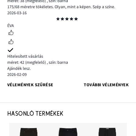
méret: 38
(megfelelő)
,
szín: barna
175/68 méretre tökéletes. Olyan, mint a képen. Szép a színe.
2026-03-16
Osztályzat
5
ÉVA
Hitelesített vásárlás
méret: 42
(megfelelő)
,
szín: barna
Ajándék lesz.
2026-02-09
VÉLEMÉNYEK SZŰRÉSE
TOVÁBBI VÉLEMÉNYEK
HASONLÓ TERMÉKEK