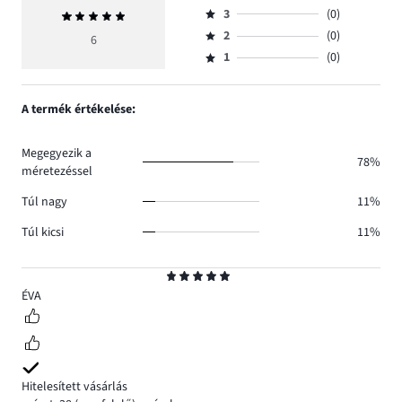
szavazatok
3
(0)
Átlagos
4,
Osztályzat
száma
értékelés
szavazatok
2
(0)
3,
6
Osztályzat
6.
5
száma
szavazatok
1
(0)
2,
Osztályzat
0.
száma
szavazatok
1,
0.
száma
szavazatok
A termék értékelése:
0.
száma
0.
Megegyezik a
78%
méretezéssel
Túl nagy
11%
Túl kicsi
11%
Osztályzat
5
ÉVA
Hitelesített vásárlás