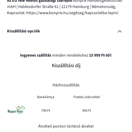
Az EU felé felelős gazdasági szereplő
bonprix Handelsgesellschaft
mbH | Haldesdorfer Straße 61 | 22179 Hamburg | Németország,
Kapcsolat: https://www.bonprix.hu/segitseg/kapcsolatba-lepni/
Kiszállítási opciók
Ingyenes szállítás
minden rendeléshez
15 999 Ft-től
!
Kiszállítási díj
Házhozszállítás
Bankkártya
Fizetés utánvéttel
790 Ft
990 Ft
Átvételi ponton történő átvétel