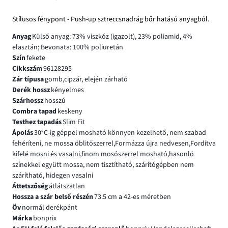
Stílusos fénypont - Push-up sztreccsnadrág bőr hatású anyagból.
Anyag
Külső anyag: 73% viszkóz (igazolt), 23% poliamid, 4%
elasztán; Bevonata: 100% poliuretán
Szín
fekete
Cikkszám
96128295
Zár típusa
gomb,cipzár, elején zárható
Derék hossz
kényelmes
Szárhossz
hosszú
Combra tapad
keskeny
Testhez tapadás
Slim Fit
Ápolás
30°C-ig géppel mosható könnyen kezelhető, nem szabad
fehéríteni, ne mossa öblitőszerrel,Formázza újra nedvesen,Fordítva
kifelé mosni és vasalni,finom mosószerrel mosható,hasonló
színekkel együtt mossa, nem tisztítható, szárítógépben nem
szárítható, hidegen vasalni
Áttetszőség
átlátszatlan
Hossza a szár belső részén
73.5 cm a 42-es méretben
Öv
normál derékpánt
Márka
bonprix