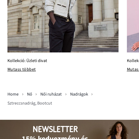
Kollek
Kollekció: Üzleti divat
Mutas
Mutass többet
Home
Nő
Női ruházat
Nadrágok
Sztreccsnadrág, Bootcut
NEWSLETTER
15% kedvezmény és