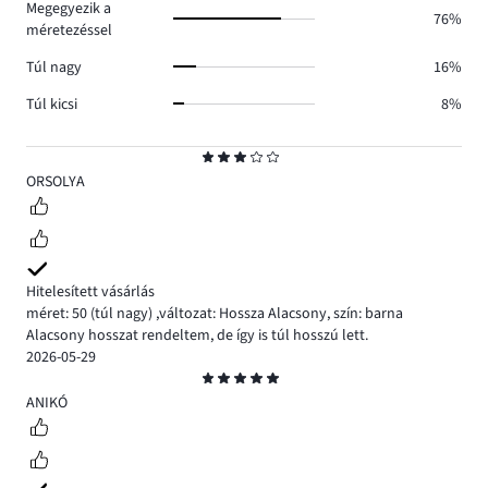
Megegyezik a
76%
méretezéssel
Túl nagy
16%
Túl kicsi
8%
Osztályzat
3
ORSOLYA
Hitelesített vásárlás
méret: 50
(túl nagy)
,
változat: Hossza Alacsony,
szín: barna
Alacsony hosszat rendeltem, de így is túl hosszú lett.
2026-05-29
Osztályzat
5
ANIKÓ