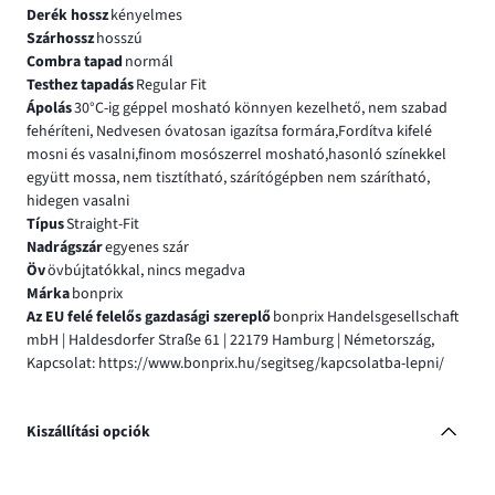
Derék hossz
kényelmes
Szárhossz
hosszú
Combra tapad
normál
Testhez tapadás
Regular Fit
Ápolás
30°C-ig géppel mosható könnyen kezelhető, nem szabad
fehéríteni, Nedvesen óvatosan igazítsa formára,Fordítva kifelé
mosni és vasalni,finom mosószerrel mosható,hasonló színekkel
együtt mossa, nem tisztítható, szárítógépben nem szárítható,
hidegen vasalni
Típus
Straight-Fit
Nadrágszár
egyenes szár
Öv
övbújtatókkal, nincs megadva
Márka
bonprix
Az EU felé felelős gazdasági szereplő
bonprix Handelsgesellschaft
mbH | Haldesdorfer Straße 61 | 22179 Hamburg | Németország,
Kapcsolat: https://www.bonprix.hu/segitseg/kapcsolatba-lepni/
Kiszállítási opciók