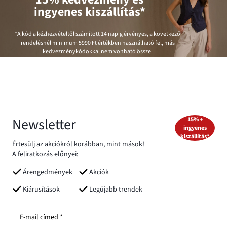
ingyenes kiszállítás*
*A kód a kézhezvételtől számított 14 napig érvényes, a következő
rendelésnél minimum
5990 Ft
értékben használható fel, más
kedvezménykódokkal nem vonható össze.
Newsletter
15% +
ingyenes
kiszállítás*
Értesülj az akciókról korábban, mint mások!
A feliratkozás előnyei:
Árengedmények
Akciók
Kiárusítások
Legújabb trendek
E-mail címed *