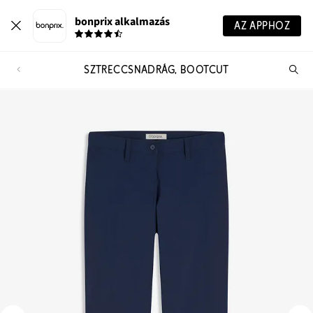
bonprix alkalmazás
AZ APPHOZ
SZTRECCSNADRÁG, BOOTCUT
Te
ker