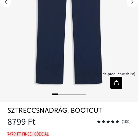
[node-product-wishlist]
SZTRECCSNADRÁG, BOOTCUT
8799 Ft
(100)
7479 Ft FINED kóddal