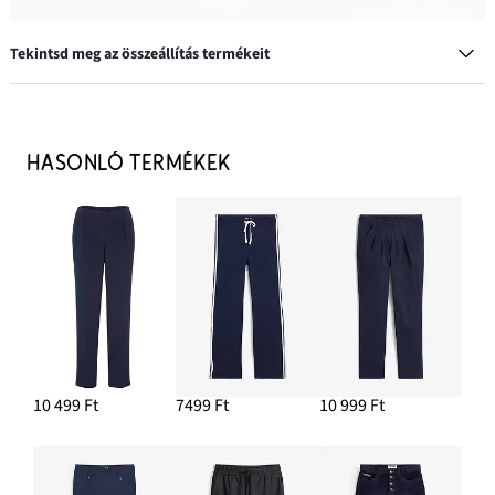
Tekintsd meg az összeállítás termékeit
Szabadidőcipő
9299 Ft
HASONLÓ TERMÉKEK
HOZZÁADÁS A KOSÁRHOZ
Póló tiszta pamutból
2799 Ft
HOZZÁADÁS A KOSÁRHOZ
10 499 Ft
7499 Ft
10 999 Ft