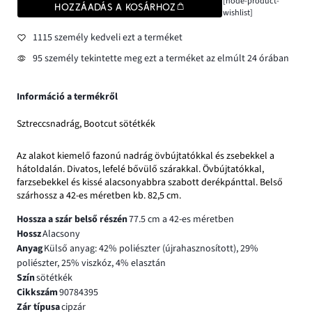
[node-product-
HOZZÁADÁS A KOSÁRHOZ
wishlist]
1115 személy kedveli ezt a terméket
95 személy tekintette meg ezt a terméket az elmúlt 24 órában
Információ a termékről
Sztreccsnadrág, Bootcut sötétkék
Az alakot kiemelő fazonú nadrág övbújtatókkal és zsebekkel a
hátoldalán. Divatos, lefelé bővülő szárakkal. Övbújtatókkal,
farzsebekkel és kissé alacsonyabbra szabott derékpánttal. Belső
szárhossz a 42-es méretben kb. 82,5 cm.
Hossza a szár belső részén
77.5 cm a 42-es méretben
Hossz
Alacsony
Anyag
Külső anyag: 42% poliészter (újrahasznosított), 29%
poliészter, 25% viszkóz, 4% elasztán
Szín
sötétkék
Cikkszám
90784395
Zár típusa
cipzár