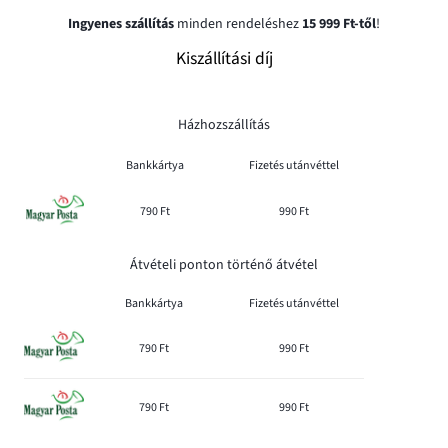
Ingyenes szállítás
minden rendeléshez
15 999 Ft-től
!
Kiszállítási díj
Házhozszállítás
Bankkártya
Fizetés utánvéttel
790 Ft
990 Ft
Átvételi ponton történő átvétel
Bankkártya
Fizetés utánvéttel
790 Ft
990 Ft
790 Ft
990 Ft