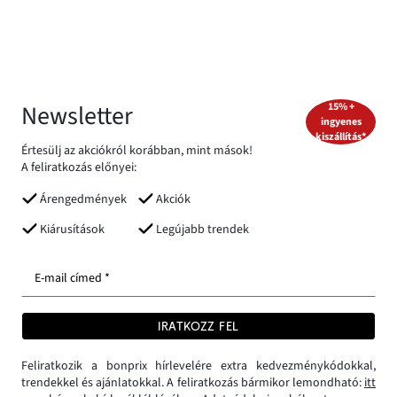
Newsletter
15% +
ingyenes
kiszállítás*
Értesülj az akciókról korábban, mint mások!
A feliratkozás előnyei:
Árengedmények
Akciók
Kiárusítások
Legújabb trendek
E-mail címed *
IRATKOZZ FEL
Feliratkozik a bonprix hírlevelére extra kedvezménykódokkal,
trendekkel és ajánlatokkal. A feliratkozás bármikor lemondható:
itt