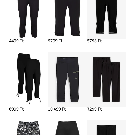
3799 Ft
HOZZÁADÁS A KOSÁRHOZ
Szabadidőcipő retro stílusban
10 999 Ft
4499 Ft
5799 Ft
5798 Ft
HOZZÁADÁS A KOSÁRHOZ
Fülbevaló
4799 Ft
HOZZÁADÁS A KOSÁRHOZ
6999 Ft
10 499 Ft
7299 Ft