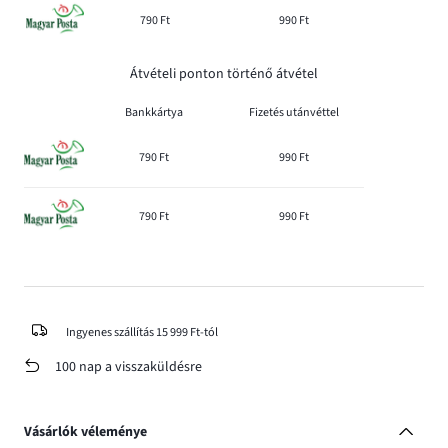
790 Ft
990 Ft
Átvételi ponton történő átvétel
Bankkártya
Fizetés utánvéttel
790 Ft
990 Ft
790 Ft
990 Ft
Ingyenes szállítás 15 999 Ft-tól
100 nap a visszaküldésre
Vásárlók véleménye