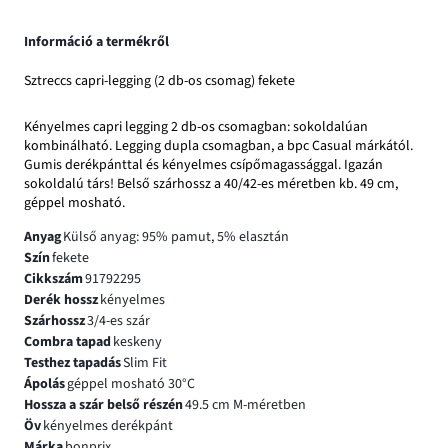
Információ a termékről
Sztreccs capri-legging (2 db-os csomag) fekete
Kényelmes capri legging 2 db-os csomagban: sokoldalúan
kombinálható. Legging dupla csomagban, a bpc Casual márkától.
Gumis derékpánttal és kényelmes csípőmagassággal. Igazán
sokoldalú társ! Belső szárhossz a 40/42-es méretben kb. 49 cm,
géppel mosható.
Anyag
Külső anyag: 95% pamut, 5% elasztán
Szín
fekete
Cikkszám
91792295
Derék hossz
kényelmes
Szárhossz
3/4-es szár
Combra tapad
keskeny
Testhez tapadás
Slim Fit
Ápolás
géppel mosható 30°C
Hossza a szár belső részén
49.5 cm M-méretben
Öv
kényelmes derékpánt
Márka
bonprix