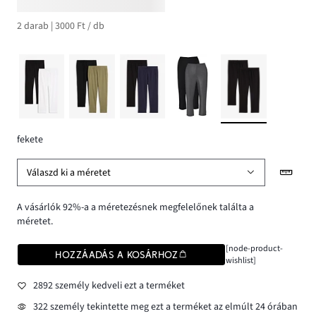
2 darab | 3000 Ft / db
fekete
Válaszd ki a méretet
A vásárlók 92%-a a méretezésnek megfelelőnek találta a
méretet.
[node-product-
HOZZÁADÁS A KOSÁRHOZ
wishlist]
2892 személy kedveli ezt a terméket
322 személy tekintette meg ezt a terméket az elmúlt 24 órában