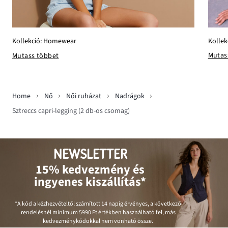
Kollek
Kollekció: Homewear
Mutas
Mutass többet
Home
Nő
Női ruházat
Nadrágok
Sztreccs capri-legging (2 db-os csomag)
NEWSLETTER
15% kedvezmény és
ingyenes kiszállítás*
*A kód a kézhezvételtől számított 14 napig érvényes, a következő
rendelésnél minimum
5990 Ft
értékben használható fel, más
kedvezménykódokkal nem vonható össze.