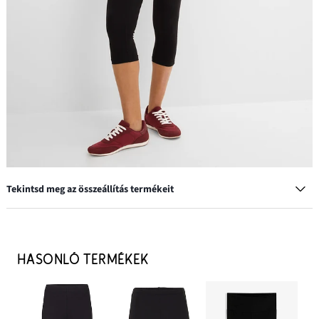
Tekintsd meg az összeállítás termékeit
Kapucnis szabadidőfelső, bő
7299 Ft
HASONLÓ TERMÉKEK
HOZZÁADÁS A KOSÁRHOZ
Ujjatlan póló