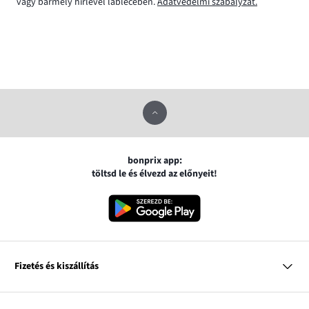
vagy bármely hírlevél láblécében.
Adatvédelmi szabályzat.
bonprix app:
töltsd le és élvezd az előnyeit!
Fizetés és kiszállítás
MasterCard