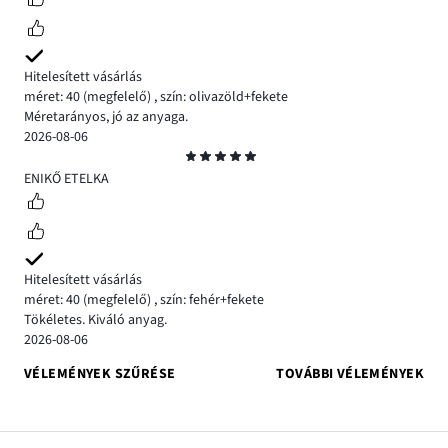
Hitelesített vásárlás
méret: 40
(megfelelő)
,
szín: olivazöld+fekete
Méretarányos, jó az anyaga.
2026-08-06
Osztályzat
5
ENIKŐ ETELKA
Hitelesített vásárlás
méret: 40
(megfelelő)
,
szín: fehér+fekete
Tökéletes. Kiváló anyag.
2026-08-06
VÉLEMÉNYEK SZŰRÉSE
TOVÁBBI VÉLEMÉNYEK