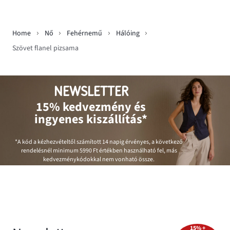
Home
Nő
Fehérnemű
Hálóing
Szövet flanel pizsama
NEWSLETTER
15% kedvezmény és
ingyenes kiszállítás*
*A kód a kézhezvételtől számított 14 napig érvényes, a következő
rendelésnél minimum
5990 Ft
értékben használható fel, más
kedvezménykódokkal nem vonható össze.
15% +