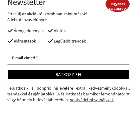
Newsletter
ingyenes
kiszállítás*
Értesülj az akciókról korábban, mint mások!
A feliratkozás előnyei:
Árengedmények
Akciók
Kiárusítások
Legújabb trendek
E-mail címed *
IRATKOZZ FEL
Feliratkozik a bonprix hírlevelére extra kedvezménykódokkal,
trendekkel és ajánlatokkal. A feliratkozás bármikor lemondható:
itt
vagy bármely hírlevél láblécében.
Adatvédelmi szabályzat.