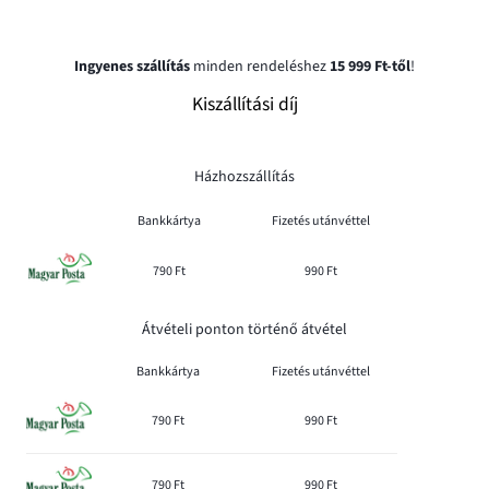
Ingyenes szállítás
minden rendeléshez
15 999 Ft-től
!
Kiszállítási díj
Házhozszállítás
Bankkártya
Fizetés utánvéttel
790 Ft
990 Ft
Átvételi ponton történő átvétel
Bankkártya
Fizetés utánvéttel
790 Ft
990 Ft
790 Ft
990 Ft