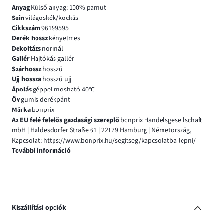
Anyag
Külső anyag: 100% pamut
Szín
világoskék/kockás
Cikkszám
96199595
Derék hossz
kényelmes
Dekoltázs
normál
Gallér
Hajtókás gallér
Szárhossz
hosszú
Ujj hossza
hosszú ujj
Ápolás
géppel mosható 40°C
Öv
gumis derékpánt
Márka
bonprix
Az EU felé felelős gazdasági szereplő
bonprix Handelsgesellschaft
mbH | Haldesdorfer Straße 61 | 22179 Hamburg | Németország,
Kapcsolat: https://www.bonprix.hu/segitseg/kapcsolatba-lepni/
További információ
Kiszállítási opciók