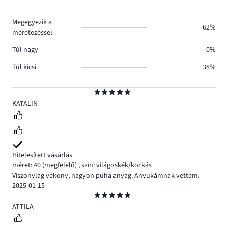
0.
száma
0.
Megegyezik a
62%
méretezéssel
Túl nagy
0%
Túl kicsi
38%
Osztályzat
5
KATALIN
Hitelesített vásárlás
méret: 40
(megfelelő)
,
szín: világoskék/kockás
Viszonylag vékony, nagyon puha anyag. Anyukámnak vettem.
2025-01-15
Osztályzat
5
ATTILA