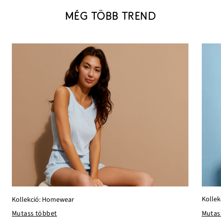
MÉG TÖBB TREND
Kollek
Kollekció: Homewear
Mutas
Mutass többet