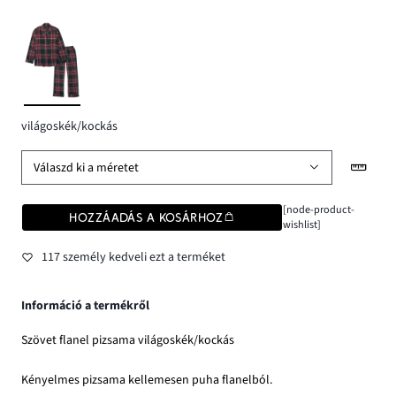
világoskék/kockás
Válaszd ki a méretet
[node-product-
HOZZÁADÁS A KOSÁRHOZ
wishlist]
117 személy kedveli ezt a terméket
Információ a termékről
Szövet flanel pizsama világoskék/kockás
Kényelmes pizsama kellemesen puha flanelból.