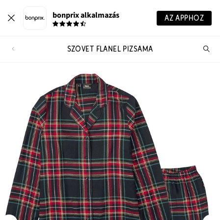
bonprix alkalmazás
AZ APPHOZ
SZÖVET FLANEL PIZSAMA
Te
ker