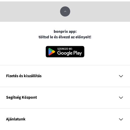
bonprix app:
töltsd le és élvezd az előnyeit!
Fizetés és kiszállítás
MasterCard
VISA
Segítség Központ
Google pay
Apple pay
Kérdések és válaszok
Magyar Posta
Kiszállítás és fizetési módok
Ajánlatunk
Visszáruzás és panaszok
Utánvétes fizetés
Mérettáblázatok