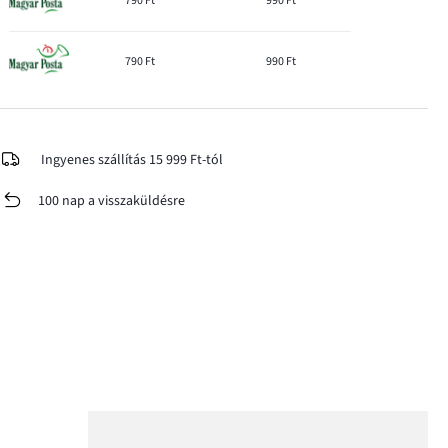
790 Ft
990 Ft
790 Ft
990 Ft
Ingyenes szállítás 15 999 Ft-tól
100 nap a visszaküldésre