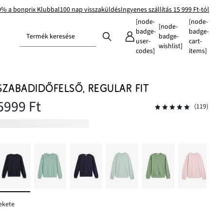
0% a bonprix Klubbal
100 nap visszaküldés
Ingyenes szállítás 15 999 Ft-tól
[node-
[node-
[node-
badge-
badge-
Termék keresése
badge-
user-
cart-
wishlist]
codes]
items]
SZABADIDŐFELSŐ, REGULAR FIT
5999 Ft
(119)
ekete