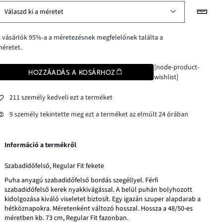
Válaszd ki a méretet
 vásárlók 95%-a a méretezésnek megfelelőnek találta a
éretet.
[node-product-
HOZZÁADÁS A KOSÁRHOZ
wishlist]
211 személy kedveli ezt a terméket
9 személy tekintette meg ezt a terméket az elmúlt 24 órában
Információ a termékről
Szabadidőfelső, Regular Fit fekete
Puha anyagú szabadidőfelső bordás szegéllyel. Férfi
szabadidőfelső kerek nyakkivágással. A belül puhán bolyhozott
kidolgozása kiváló viseletet biztosít. Egy igazán szuper alapdarab a
hétköznapokra. Méretenként változó hosszal. Hossza a 48/50-es
méretben kb. 73 cm, Regular Fit fazonban.