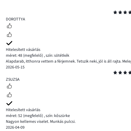
Osztályzat
5
DOROTTYA
Hitelesített vásárlás
méret: 48
(megfelelő)
,
szín: sötétkék
Alapdarab, itthonra vettem a férjemnek. Tetszik neki, jól is áll rajta. Me
2026-05-15
Osztályzat
5
ZSUZSA
Hitelesített vásárlás
méret: 52
(megfelelő)
,
szín: kőszürke
Nagyon kellemes viselet. Munkás pulcsi.
2026-04-09