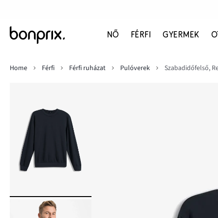
NŐ
FÉRFI
GYERMEK
O
Home
Férfi
Férfi ruházat
Pulóverek
Szabadidőfelső, Re