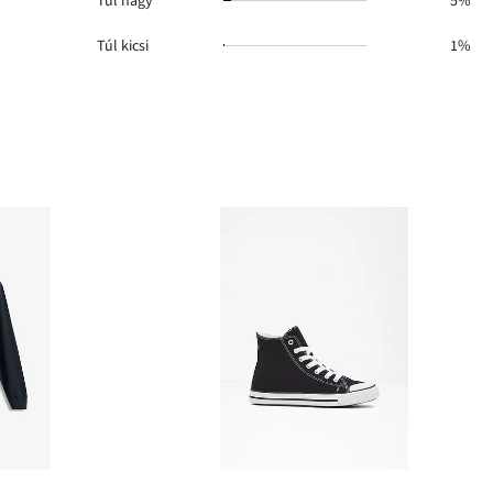
Túl nagy
5%
Túl kicsi
1%