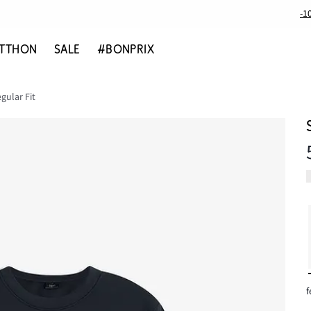
-1
TTHON
SALE
#BONPRIX
gular Fit
f