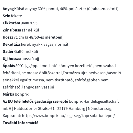
Anyag
Külső anyag: 60% pamut, 40% poliészter (újrahasznosított)
Szín
fekete
Cikkszám
94082095
Zár típusa
zár nélkül
Hossz
71 cm (a 48/50-es méretben)
Dekoltázs
kerek nyakkivágás, normál
Gallér
Gallér nélküli
Ujj hossza
hosszú ujj
Ápolás
30°C-ig géppel mosható könnyen kezelhető, nem szabad
fehéríteni, ne mossa öblitőszerrel,Formázza újra nedvesen,hasonló
színekkel együtt mossa, nem tisztítható, szárítógépben nem
szárítható, langyosan vasalni
Márka
bonprix
Az EU felé felelős gazdasági szereplő
bonprix Handelsgesellschaft
mbH | Haldesdorfer Straße 61 | 22179 Hamburg | Németország,
Kapcsolat: https://www.bonprix.hu/segitseg/kapcsolatba-lepni/
További információ