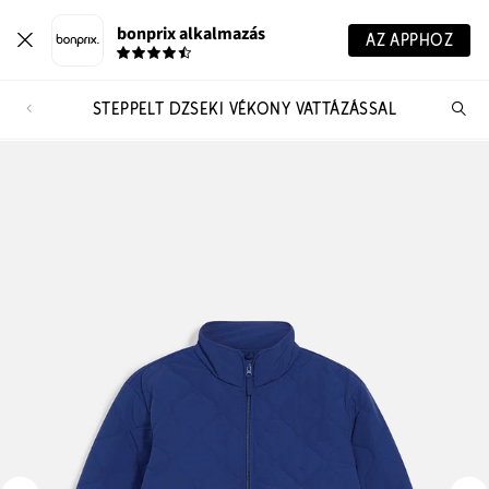
bonprix alkalmazás
AZ APPHOZ
STEPPELT DZSEKI VÉKONY VATTÁZÁSSAL
Te
ker