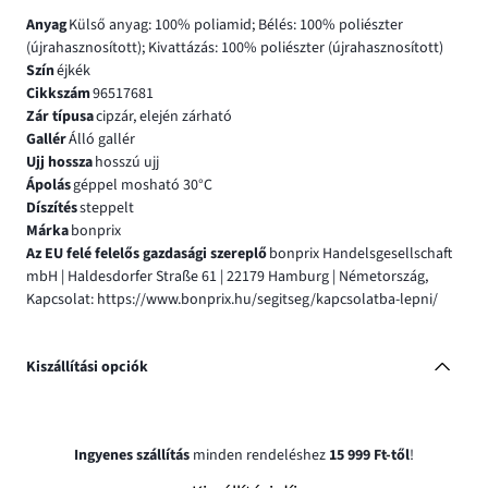
Anyag
Külső anyag: 100% poliamid; Bélés: 100% poliészter
(újrahasznosított); Kivattázás: 100% poliészter (újrahasznosított)
Szín
éjkék
Cikkszám
96517681
Zár típusa
cipzár, elején zárható
Gallér
Álló gallér
Ujj hossza
hosszú ujj
Ápolás
géppel mosható 30°C
Díszítés
steppelt
Márka
bonprix
Az EU felé felelős gazdasági szereplő
bonprix Handelsgesellschaft
mbH | Haldesdorfer Straße 61 | 22179 Hamburg | Németország,
Kapcsolat: https://www.bonprix.hu/segitseg/kapcsolatba-lepni/
Kiszállítási opciók
Ingyenes szállítás
minden rendeléshez
15 999 Ft-től
!