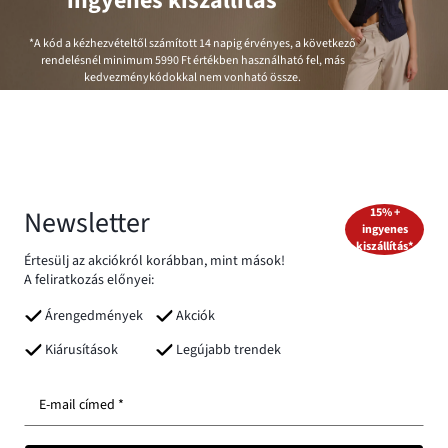
ingyenes kiszállítás*
*A kód a kézhezvételtől számított 14 napig érvényes, a következő
rendelésnél minimum
5990 Ft
értékben használható fel, más
kedvezménykódokkal nem vonható össze.
Newsletter
15% +
ingyenes
kiszállítás*
Értesülj az akciókról korábban, mint mások!
A feliratkozás előnyei:
Árengedmények
Akciók
Kiárusítások
Legújabb trendek
E-mail címed *