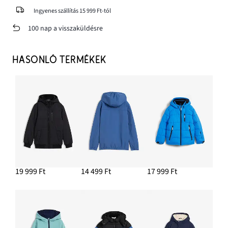
Ingyenes szállítás 15 999 Ft-tól
100 nap a visszaküldésre
HASONLÓ TERMÉKEK
19 999 Ft
14 499 Ft
17 999 Ft