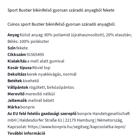
Sport Bustier bikinifelső gyorsan száradó anyagból fekete
Csinos sport Bustier bikinifelső gyorsan száradó anyagból.
Anyag
Külső anyag: 80% poliamid (újrahasznosított), 20% elasztán;
Bélés: 100% poliészter
Szín
fekete
Cikkszám
91565495
Kialakítás
a mell alatt gumival
Kosár típusa
Rövid top
Dekoltázs
kerek nyakkivágás, normál
Betétek
kivehető
Vállpántok
rögzített, birkózópántos
Merevítő
merevítő nélkül
Jellemzők
mellnél bélelt
Márka
bonprix
Az EU felé felelős gazdasági szereplő
bonprix Handelsgesellschaft
mbH | Haldesdorfer Straße 61 | 22179 Hamburg | Németország,
Kapcsolat: https://www.bonprix.hu/segitseg/kapcsolatba-lepni/
További információ