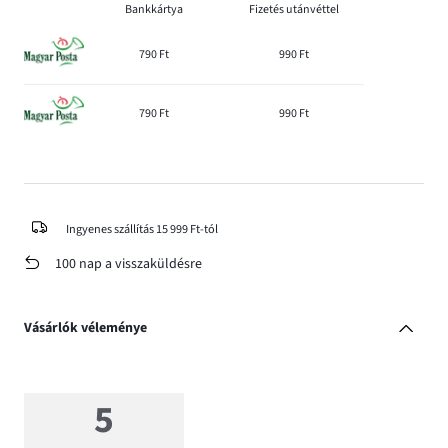
Bankkártya
Fizetés utánvéttel
790 Ft
990 Ft
790 Ft
990 Ft
Ingyenes szállítás 15 999 Ft-tól
100 nap a visszaküldésre
Vásárlók véleménye
5