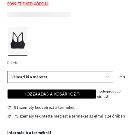
5099 Ft FINED kóddal
fekete
Válaszd ki a méretet
[node-product-
HOZZÁADÁS A KOSÁRHOZ
wishlist]
91 személy kedveli ezt a terméket
79 személy tekintette meg ezt a terméket az elmúlt 24 órában
Információ a termékről