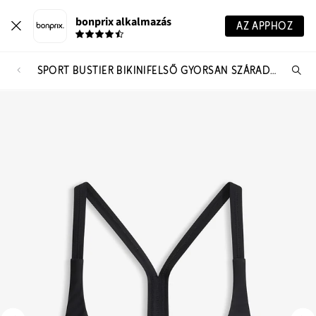
bonprix alkalmazás
AZ APPHOZ
SPORT BUSTIER BIKINIFELSŐ GYORSAN SZÁRADÓ ANYAGBÓL
Te
ker