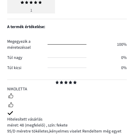
Átlagos
értékelés
1
5
A termék értékelése:
Megegyezik a
100%
méretezéssel
Túl nagy
0%
Túl kicsi
0%
Osztályzat
5
NIKOLETTA
Hitelesített vásárlás
méret: 48
(megfelelő)
,
szín: fekete
95/D méretre tökéletes,kényelmes viselet Rendeltem még egyet