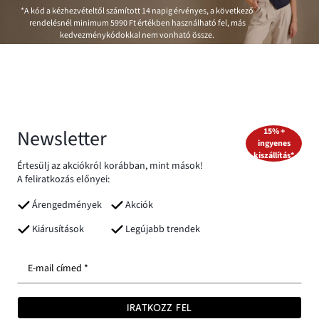
*A kód a kézhezvételtől számított 14 napig érvényes, a következő
rendelésnél minimum
5990 Ft
értékben használható fel, más
kedvezménykódokkal nem vonható össze.
Newsletter
15% +
ingyenes
kiszállítás*
Értesülj az akciókról korábban, mint mások!
A feliratkozás előnyei:
Árengedmények
Akciók
Kiárusítások
Legújabb trendek
E-mail címed *
IRATKOZZ FEL