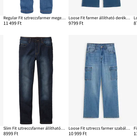
ht
Regular Fit sztreccsfarmer megerősített térdrésszel, Straight
Loose Fit farmer állítható derékpánttal, Straight
11 499 Ft
9799 Ft
8
Slim Fit sztreccsfarmer állítható derékpánttal, Straight
Loose Fit sztreccs farmer szabályozható derékpánttal, Straight
8999 Ft
10 999 Ft
1