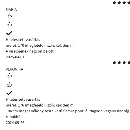
Osztályzat
5
MÁRIA
Hitelesített vásárlás
méret: 170
(megfelelő)
,
szín: kék denim
A viselőjének nagyon bejött !
2025-04-01
Osztályzat
5
VERONIKA
Hitelesített vásárlás
méret: 176
(megfelelő)
,
szín: kék denim
184 cm magas vékony testalkatú fiamra pont jó. Nagyon vagány nadrág,j
ruhákból .
2024-09-26