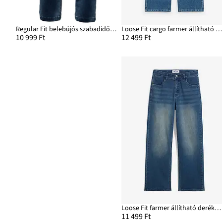
Regular Fit belebújós szabadidős farmer, Straight
Loose Fit cargo farmer állítható derékpánttal, Straig
10 999 Ft
12 499 Ft
Loose Fit farmer állítható derékpánttal, Straight
11 499 Ft