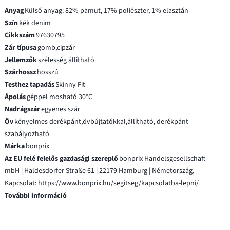
Anyag
Külső anyag: 82% pamut, 17% poliészter, 1% elasztán
Szín
kék denim
Cikkszám
97630795
Zár típusa
gomb,cipzár
Jellemzők
szélesség állítható
Szárhossz
hosszú
Testhez tapadás
Skinny Fit
Ápolás
géppel mosható 30°C
Nadrágszár
egyenes szár
Öv
kényelmes derékpánt,övbújtatókkal,állítható, derékpánt
szabályozható
Márka
bonprix
Az EU felé felelős gazdasági szereplő
bonprix Handelsgesellschaft
mbH | Haldesdorfer Straße 61 | 22179 Hamburg | Németország,
Kapcsolat: https://www.bonprix.hu/segitseg/kapcsolatba-lepni/
További információ