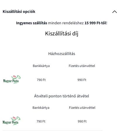
Kiszállítási opciók
Ingyenes szállítás
minden rendeléshez
15 999 Ft-től
!
Kiszállítási díj
Házhozszállítás
Bankkártya
Fizetés utánvéttel
790 Ft
990 Ft
Átvételi ponton történő átvétel
Bankkártya
Fizetés utánvéttel
790 Ft
990 Ft