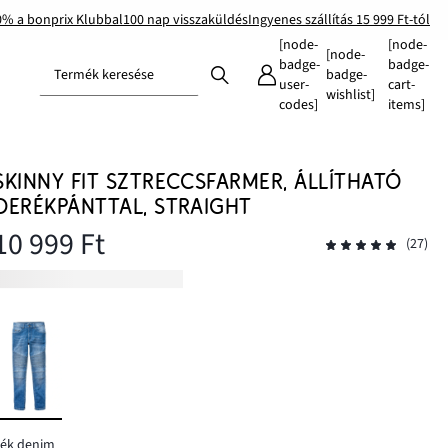
0% a bonprix Klubbal
100 nap visszaküldés
Ingyenes szállítás 15 999 Ft-tól
[node-
[node-
[node-
badge-
badge-
Termék keresése
badge-
user-
cart-
wishlist]
codes]
items]
SKINNY FIT SZTRECCSFARMER, ÁLLÍTHATÓ
DERÉKPÁNTTAL, STRAIGHT
10 999 Ft
(27)
kék denim