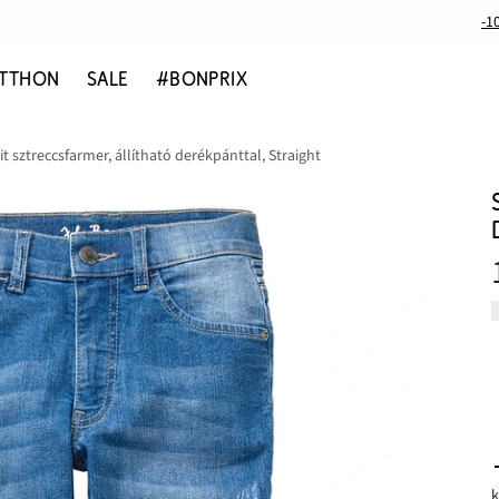
-1
TTHON
SALE
#BONPRIX
it sztreccsfarmer, állítható derékpánttal, Straight