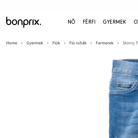
NŐ
FÉRFI
GYERMEK
O
Home
Gyermek
Fiúk
Fiú ruhák
Farmerek
Skinny F