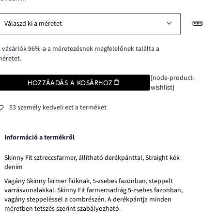
Válaszd ki a méretet
 vásárlók 96%-a a méretezésnek megfelelőnek találta a
éretet.
[node-product-
HOZZÁADÁS A KOSÁRHOZ
wishlist]
53 személy kedveli ezt a terméket
Információ a termékről
Skinny Fit sztreccsfarmer, állítható derékpánttal, Straight kék
denim
Vagány Skinny farmer fiúknak, 5-zsebes fazonban, steppelt
varrásvonalakkal. Skinny Fit farmernadrág 5-zsebes fazonban,
vagány steppeléssel a combrészén. A derékpántja minden
méretben tetszés szerint szabályozható.