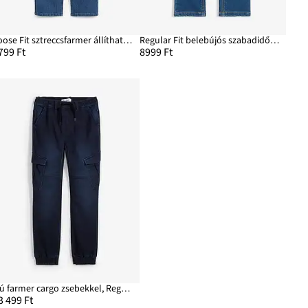
Loose Fit sztreccsfarmer állítható derékpánttal, Straight
Regular Fit belebújós szabadidős farmer, Straight
799 Ft
8999 Ft
Fiú farmer cargo zsebekkel, Regular Fit
3 499 Ft