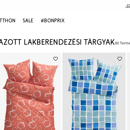
-1
TTHON
SALE
#BONPRIX
AZOTT LAKBERENDEZÉSI TÁRGYAK
80 Term