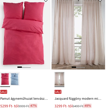
ról
ról
SALE
SALE
Pamut ágyneműhuzat lenvászon hatással
Jacquard függöny modern mintázattal (1 db)
Új
Új
5299 Ft
- tól
3299 Ft
- tól
-47%
-49%
9999 Ft
6499 Ft
Leárazva
Leárazva
ár
ár