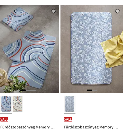
9999 Ft
6499 Ft
Ft-
Ft-
ról
ról
SALE
SALE
Fürdőszobaszőnyeg Memory habszivaccsal
Fürdőszobaszőnyeg Memory habszivaccsal