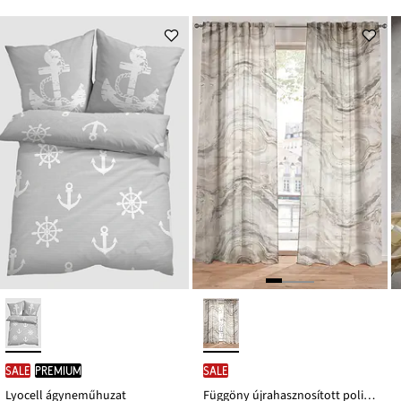
9499 Ft
3799 Ft
Ft-
Ft-
ról
ról
SALE
PREMIUM
SALE
Lyocell ágyneműhuzat
Függöny újrahasznosított poliészterrel (1 db)