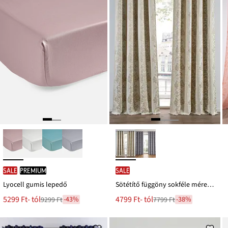
SALE
PREMIUM
SALE
Lyocell gumis lepedő
Sötétítő függöny sokféle méretben (1 db)
Új
Új
5299 Ft
- tól
4799 Ft
- tól
-43%
-38%
9299 Ft
7799 Ft
Leárazva
Leárazva
ár
ár
9299 Ft
7799 Ft
Ft-
Ft-