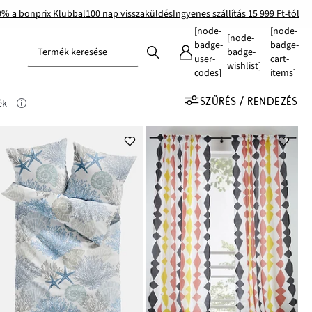
0% a bonprix Klubbal
100 nap visszaküldés
Ingyenes szállítás 15 999 Ft-tól
[node-
[node-
[node-
badge-
badge-
Termék keresése
badge-
user-
cart-
wishlist]
codes]
items]
SZŰRÉS / RENDEZÉS
ék