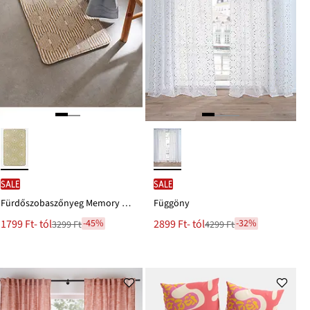
SALE
SALE
Fürdőszobaszőnyeg Memory habszivaccsal
Függöny
Új
Új
1799 Ft
- tól
2899 Ft
- tól
-45%
-32%
3299 Ft
4299 Ft
Leárazva
Leárazva
ár
ár
3299 Ft
4299 Ft
Ft-
Ft-
ról
ról