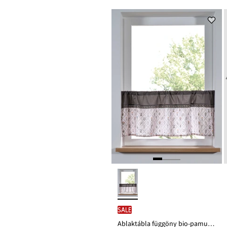
16 999 Ft
Ft-
ról
SALE
Ablaktábla függöny bio-pamutból