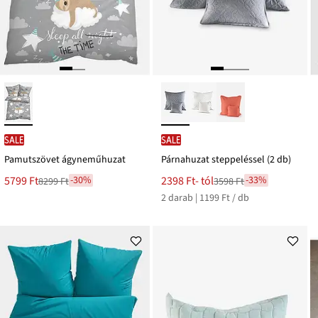
SALE
SALE
Pamutszövet ágyneműhuzat
Párnahuzat steppeléssel (2 db)
Új
Új
5799 Ft
2398 Ft
- tól
-30%
-33%
8299 Ft
3598 Ft
Leárazva
Leárazva
ár
ár
2 darab | 1199 Ft / db
8299 Ft
3598 Ft
Ft-
Ft-
ról
ról