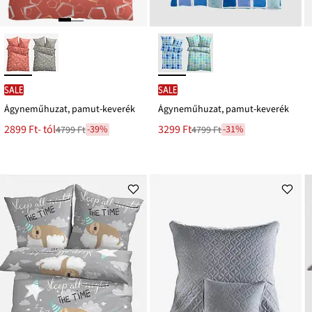
SALE
SALE
Ágyneműhuzat, pamut-keverék
Ágyneműhuzat, pamut-keverék
Új
Új
2899 Ft
- tól
3299 Ft
-39%
-31%
4799 Ft
4799 Ft
Leárazva
Leárazva
ár
ár
4799 Ft
4799 Ft
Ft-
Ft-
ról
ról