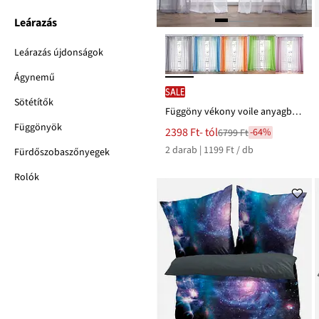
Leárazás
Leárazás újdonságok
Ágynemű
SALE
Sötétítők
Függöny vékony voile anyagból, extra hosszú méretekben is (2 db-os csomag)
Függönyök
Új
2398 Ft
- tól
-64%
6799 Ft
Leárazva
ár
2 darab | 1199 Ft / db
6799 Ft
Fürdőszobaszőnyegek
Ft-
ról
Rolók