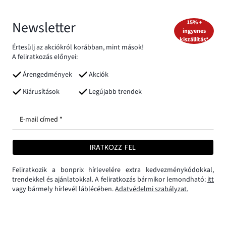
Newsletter
15% +
ingyenes
kiszállítás*
Értesülj az akciókról korábban, mint mások!
A feliratkozás előnyei:
Árengedmények
Akciók
Kiárusítások
Legújabb trendek
E-mail címed *
IRATKOZZ FEL
Feliratkozik a bonprix hírlevelére extra kedvezménykódokkal,
trendekkel és ajánlatokkal. A feliratkozás bármikor lemondható:
itt
vagy bármely hírlevél láblécében.
Adatvédelmi szabályzat.