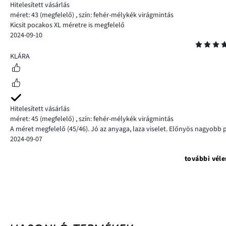
Hitelesített vásárlás
méret: 43
(megfelelő)
,
szín: fehér-mélykék virágmintás
Kicsit pocakos XL méretre is megfelelő
2024-09-10
Osztályzat
5
KLÁRA
Hitelesített vásárlás
méret: 45
(megfelelő)
,
szín: fehér-mélykék virágmintás
A méret megfelelő (45/46). Jó az anyaga, laza viselet. Előnyös nagyob
2024-09-07
további vél