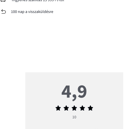
Ingyenes szállítás 15 999 Ft-tól
100 nap a visszaküldésre
4,9
Átlagos
értékelés
10
4,9