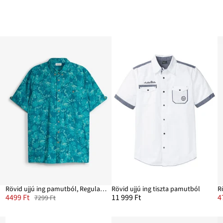
Rövid ujjú ing pamutból, Regular Fit
Rövid ujjú ing tiszta pamutból
R
4499 Ft
11 999 Ft
4
7299 Ft