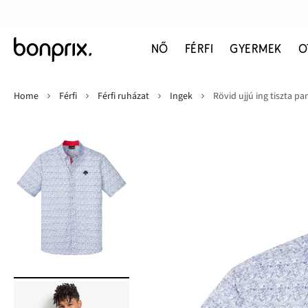
NŐ
FÉRFI
GYERMEK
O
Home
Férfi
Férfi ruházat
Ingek
Rövid ujjú ing tiszta p