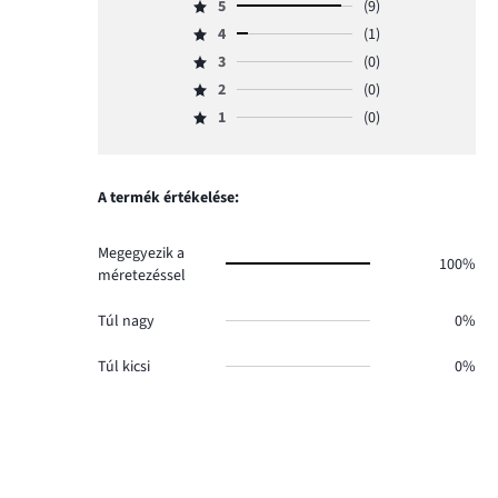
5
(9)
Osztályzat
4
(1)
5,
Osztályzat
szavazatok
3
(0)
4,
Osztályzat
száma
szavazatok
2
(0)
3,
Osztályzat
9.
száma
szavazatok
1
(0)
2,
Osztályzat
1.
száma
szavazatok
1,
0.
száma
szavazatok
0.
száma
A termék értékelése:
0.
Megegyezik a
100%
méretezéssel
Túl nagy
0%
Túl kicsi
0%