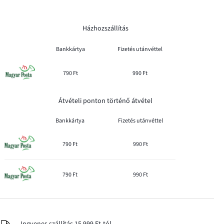
Házhozszállítás
Bankkártya
Fizetés utánvéttel
790 Ft
990 Ft
Átvételi ponton történő átvétel
Bankkártya
Fizetés utánvéttel
790 Ft
990 Ft
790 Ft
990 Ft