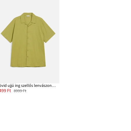
Rövid ujjú ing szellős lenvászon keverékből, Loose Fit
499 Ft
8999 Ft