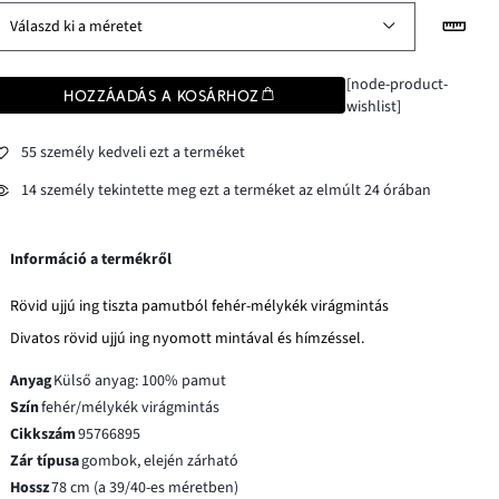
Válaszd ki a méretet
[node-product-
HOZZÁADÁS A KOSÁRHOZ
wishlist]
55 személy kedveli ezt a terméket
14 személy tekintette meg ezt a terméket az elmúlt 24 órában
Információ a termékről
Rövid ujjú ing tiszta pamutból fehér-mélykék virágmintás
Divatos rövid ujjú ing nyomott mintával és hímzéssel.
Anyag
Külső anyag: 100% pamut
Szín
fehér/mélykék virágmintás
Cikkszám
95766895
Zár típusa
gombok, elején zárható
Hossz
78 cm (a 39/40-es méretben)