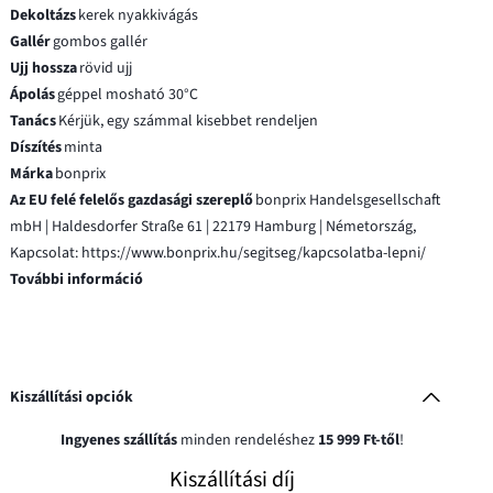
Dekoltázs
kerek nyakkivágás
Gallér
gombos gallér
Ujj hossza
rövid ujj
Ápolás
géppel mosható 30°C
Tanács
Kérjük, egy számmal kisebbet rendeljen
Díszítés
minta
Márka
bonprix
Az EU felé felelős gazdasági szereplő
bonprix Handelsgesellschaft
mbH | Haldesdorfer Straße 61 | 22179 Hamburg | Németország,
Kapcsolat: https://www.bonprix.hu/segitseg/kapcsolatba-lepni/
További információ
Kiszállítási opciók
Ingyenes szállítás
minden rendeléshez
15 999 Ft-től
!
Kiszállítási díj