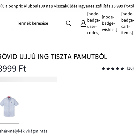
0% a bonprix Klubbal
100 nap visszaküldés
Ingyenes szállítás 15 999 Ft-tól
[node-
[node-
[node-
badge-
badge-
Termék keresése
badge-
user-
cart-
wishlist]
codes]
items]
RÖVID UJJÚ ING TISZTA PAMUTBÓL
8999 Ft
(10)
ehér-mélykék virágmintás