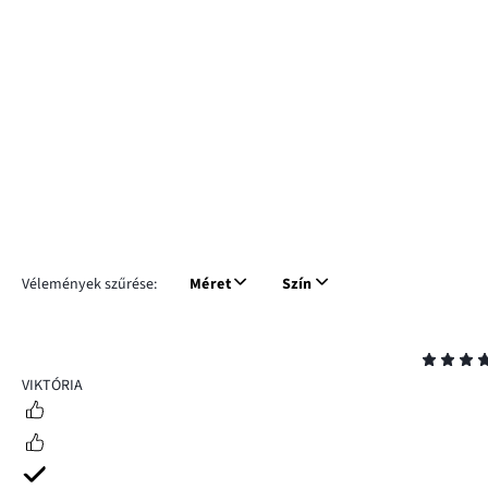
Vélemények szűrése:
Méret
Szín
Osztályzat
5
VIKTÓRIA