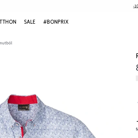
-1
TTHON
SALE
#BONPRIX
amutból
f