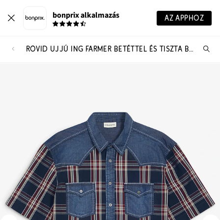
bonprix alkalmazás
AZ APPHOZ
RÖVID UJJÚ ING FARMER BETÉTTEL ÉS TISZTA BIO-PAMUTBÓL
Te
ker