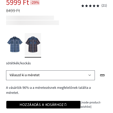
5999 Ft
-29%
(21)
8499 Ft
sötétkék/kockás
Válaszd ki a méretet
A vásárlók 96%-a a méretezésnek megfelelőnek találta a
méretet.
[node-product-
HOZZÁADÁS A KOSÁRHOZ
wishlist]