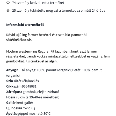
74 személy kedveli ezt a terméket
25 személy tekintette meg ezt a terméket az elmúlt 24 órában
Információ a termékről
Rövid ujjú ing farmer betéttel és tiszta bio-pamutból
sötétkék/kockás
Modern western-ing Regular Fit fazonban, kontraszt farmer
részletekkel, trendi kockás mintázattal, mellzsebbel és vagány, fém
gombokkal. Kis cimkével az alján.
Anyag
Külső anyag: 100% pamut (organic); Betét: 100% pamut
(organic)
Szín
sötétkék/kockás
Cikkszám
95548081
Zár típusa
gombok, elején zárható
Hossz
78 cm (a 39/40-es méretben)
Gallér
kent-gallér
Ujj hossza
rövid ujj
Ápolás
géppel mosható 30°C