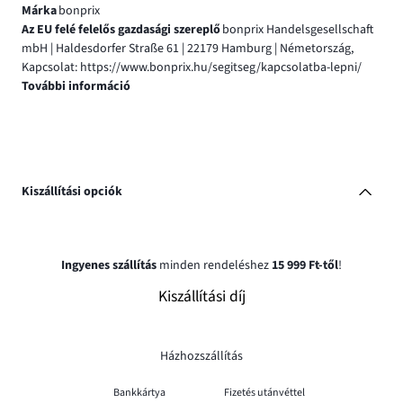
Márka
bonprix
Az EU felé felelős gazdasági szereplő
bonprix Handelsgesellschaft
mbH | Haldesdorfer Straße 61 | 22179 Hamburg | Németország,
Kapcsolat: https://www.bonprix.hu/segitseg/kapcsolatba-lepni/
További információ
Kiszállítási opciók
Ingyenes szállítás
minden rendeléshez
15 999 Ft-től
!
Kiszállítási díj
Házhozszállítás
Bankkártya
Fizetés utánvéttel