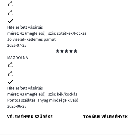
Hitelesített vásárlás
méret: 41
(megfelelő)
,
szín: sötétkék/kockás
Jó viselet- kellemes pamut
2026-07-25
Osztályzat
5
MAGDOLNA
Hitelesített vásárlás
méret: 43
(megfelelő)
,
szín: kék/kockás
Pontos szállítás ,anyag minősége kiváló
2026-06-28
VÉLEMÉNYEK SZŰRÉSE
TOVÁBBI VÉLEMÉNYEK