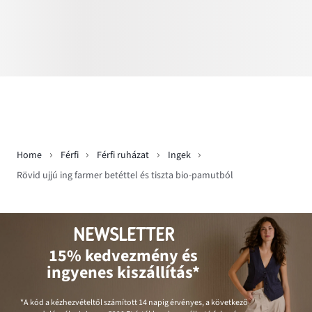
Home
Férfi
Férfi ruházat
Ingek
Rövid ujjú ing farmer betéttel és tiszta bio-pamutból
NEWSLETTER
15% kedvezmény és
ingyenes kiszállítás*
*A kód a kézhezvételtől számított 14 napig érvényes, a következő