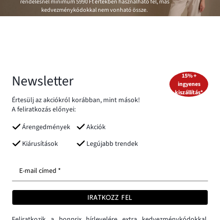
rendelésnél minimum
5990 Ft
értékben használható fel, más
kedvezménykódokkal nem vonható össze.
Newsletter
15% +
ingyenes
kiszállítás*
Értesülj az akciókról korábban, mint mások!
A feliratkozás előnyei:
Árengedmények
Akciók
Kiárusítások
Legújabb trendek
E-mail címed *
IRATKOZZ FEL
Feliratkozik a bonprix hírlevelére extra kedvezménykódokkal,