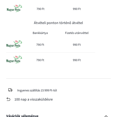
790 Ft
990 Ft
Átvételi ponton történő átvétel
Bankkártya
Fizetés utánvéttel
790 Ft
990 Ft
790 Ft
990 Ft
Ingyenes szállítás 15 999 Ft-tól
100 nap a visszaküldésre
Vásárlók véleménye