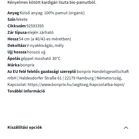
Kényelmes kötött kardigán tiszta bio-pamutból.
Anyag
Külső anyag: 100% pamut (organic)
Szín
fekete
Cikkszám
92593395
Zár típusa
elején zárható
Hossz
54 cm (a 40/42-es méretben)
Dekoltázs
V-nyakkivágás, mély
Ujj hossza
hosszú ujj
Ápolás
géppel mosható 30°C
Márka
bonprix
Az EU felé felelős gazdasági szereplő
bonprix Handelsgesellschaft
mbH | Haldesdorfer Straße 61 | 22179 Hamburg | Németország,
Kapcsolat: https://www.bonprix.hu/segitseg/kapcsolatba-lepni/
További információ
Kiszállítási opciók