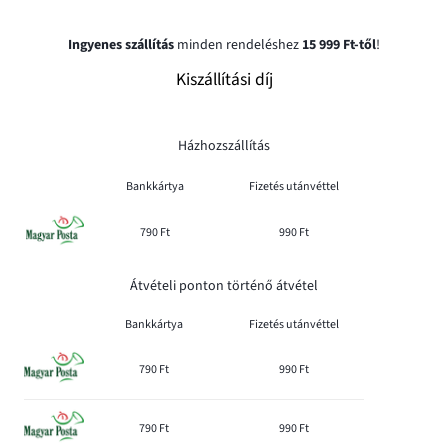
Ingyenes szállítás
minden rendeléshez
15 999 Ft-től
!
Kiszállítási díj
Házhozszállítás
Bankkártya
Fizetés utánvéttel
790 Ft
990 Ft
Átvételi ponton történő átvétel
Bankkártya
Fizetés utánvéttel
790 Ft
990 Ft
790 Ft
990 Ft