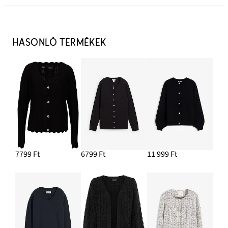
Szandál
2699 Ft
HASONLÓ TERMÉKEK
HOZZÁADÁS A KOSÁRHOZ
Sztreccsnadrág belebújós fazonban
8799 Ft
HOZZÁADÁS A KOSÁRHOZ
Kézi táska velúrbőrből
20 999 Ft
7799 Ft
6799 Ft
11 999 Ft
HOZZÁADÁS A KOSÁRHOZ
Top puha viszkóz-keverékből
3699 Ft
HOZZÁADÁS A KOSÁRHOZ