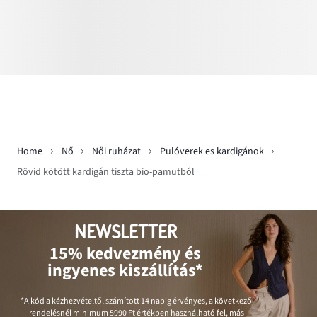
Home
Nő
Női ruházat
Pulóverek es kardigánok
Rövid kötött kardigán tiszta bio-pamutból
NEWSLETTER
15% kedvezmény és
ingyenes kiszállítás*
*A kód a kézhezvételtől számított 14 napig érvényes, a következő
rendelésnél minimum
5990 Ft
értékben használható fel, más