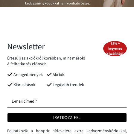
kedvezménykódokkal nem vonható össze.
Newsletter
15% +
ingyenes
kiszállítás*
Értesülj az akciókról korábban, mint mások!
A feliratkozás előnyei:
Árengedmények
Akciók
Kiárusítások
Legújabb trendek
E-mail címed *
IRATKOZZ FEL
Feliratkozik a bonprix hírlevelére extra kedvezménykódokkal,