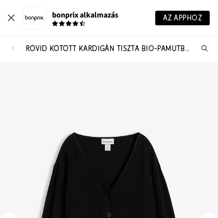
bonprix alkalmazás
AZ APPHOZ
RÖVID KÖTÖTT KARDIGÁN TISZTA BIO-PAMUTBÓL
Te
ker