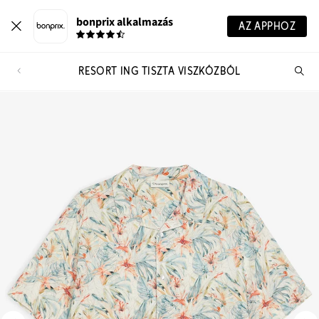
bonprix alkalmazás
AZ APPHOZ
RESORT ING TISZTA VISZKÓZBÓL
Te
ker