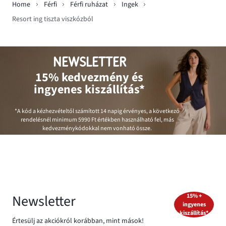
Home
Férfi
Férfi ruházat
Ingek
Resort ing tiszta viszkózból
NEWSLETTER
15% kedvezmény és
ingyenes kiszállítás*
*A kód a kézhezvételtől számított 14 napig érvényes, a következő
rendelésnél minimum
5990 Ft
értékben használható fel, más
kedvezménykódokkal nem vonható össze.
Newsletter
15% +
ingyenes
kiszállítás*
Értesülj az akciókról korábban, mint mások!