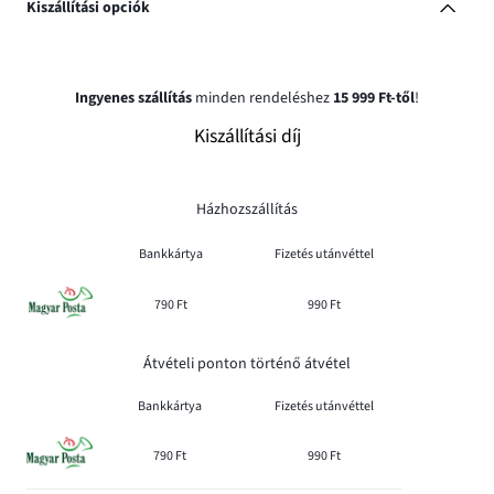
Kiszállítási opciók
Ingyenes szállítás
minden rendeléshez
15 999 Ft-től
!
Kiszállítási díj
Házhozszállítás
Bankkártya
Fizetés utánvéttel
790 Ft
990 Ft
Átvételi ponton történő átvétel
Bankkártya
Fizetés utánvéttel
790 Ft
990 Ft