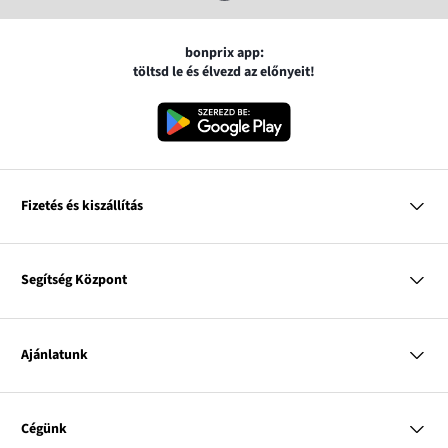
bonprix app:
töltsd le és élvezd az előnyeit!
Fizetés és kiszállítás
MasterCard
VISA
Segítség Központ
Google pay
Apple pay
Kérdések és válaszok
Magyar Posta
Kiszállítás és fizetési módok
Ajánlatunk
Visszáruzás és panaszok
Utánvétes fizetés
Mérettáblázatok
Nő
Bonprix Klub
Férfi
Online katalógus
Cégünk
Gyermek
Influencers