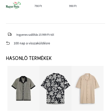
790 Ft
990 Ft
Ingyenes szállítás 15 999 Ft-tól
100 nap a visszaküldésre
HASONLÓ TERMÉKEK