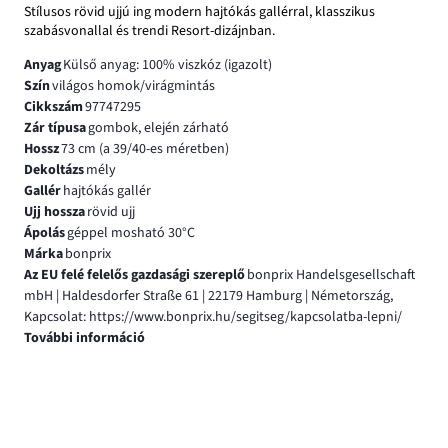
Stílusos rövid ujjú ing modern hajtókás gallérral, klasszikus
szabásvonallal és trendi Resort-dizájnban.
Anyag
Külső anyag: 100% viszkóz (igazolt)
Szín
világos homok/virágmintás
Cikkszám
97747295
Zár típusa
gombok, elején zárható
Hossz
73 cm (a 39/40-es méretben)
Dekoltázs
mély
Gallér
hajtókás gallér
Ujj hossza
rövid ujj
Ápolás
géppel mosható 30°C
Márka
bonprix
Az EU felé felelős gazdasági szereplő
bonprix Handelsgesellschaft
mbH | Haldesdorfer Straße 61 | 22179 Hamburg | Németország,
Kapcsolat: https://www.bonprix.hu/segitseg/kapcsolatba-lepni/
További információ