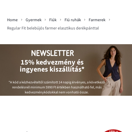
Home
Gyermek
Fiúk
Fiú ruhák
Farmerek
Regular Fit belebújós farmer elasztikus derékpánttal
NEWSLETTER
15% kedvezmény és
ingyenes kiszállítás*
*A kód a kézhezvételtől számított 14 napig érvényes, a következő
rendelésnél minimum
5990 Ft
értékben használható fel, más
kedvezménykódokkal nem vonható össze.
15% +