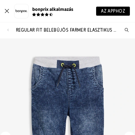
bonprix alkalmazás
AZ APPHOZ
REGULAR FIT BELEBÚJÓS FARMER ELASZTIKUS DERÉKPÁNTTAL
Te
ker