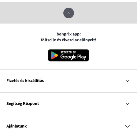
bonprix app:
töltsd le és élvezd az előnyeit!
Fizetés és kiszállítás
MasterCard
VISA
Segítség Központ
Google pay
Apple pay
Kérdések és válaszok
Magyar Posta
Kiszállítás és fizetési módok
Ajánlatunk
Visszáruzás és panaszok
Utánvétes fizetés
Mérettáblázatok