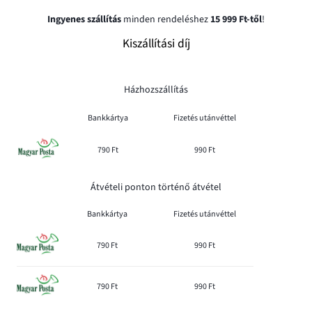
Ingyenes szállítás
minden rendeléshez
15 999 Ft-től
!
Kiszállítási díj
Házhozszállítás
Bankkártya
Fizetés utánvéttel
790 Ft
990 Ft
Átvételi ponton történő átvétel
Bankkártya
Fizetés utánvéttel
790 Ft
990 Ft
790 Ft
990 Ft