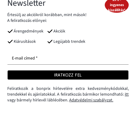
Newsletter
ingyenes
kiszállítás*
Értesülj az akciókról korábban, mint mások!
A feliratkozás előnyei:
Árengedmények
Akciók
Kiárusítások
Legújabb trendek
E-mail címed *
IRATKOZZ FEL
Feliratkozik a bonprix hírlevelére extra kedvezménykódokkal,
trendekkel és ajánlatokkal. A feliratkozás bármikor lemondható:
itt
vagy bármely hírlevél láblécében.
Adatvédelmi szabályzat.