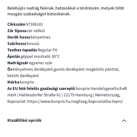
Belebújós nadrág fiúknak, hatásokkal a térdrészén, melyek több
mozgási szabadságot biztosítanak.
Cikkszám
97306181
Zár típusa
zár nélkül
Derék hossz
kényelmes
Szárhossz
hosszú
Testhez tapadás
Regular Fit
Ápolás
géppel mosható 30°C
Nadrágszár
egyenes szár
Öv
kényelmes derékpánt,gumis derékpánt megkötős pánttal,
kötött derékpánt
Márka
bonprix
Az EU felé felelős gazdasági szereplő
bonprix Handelsgesellschaft
mbH | Haldesdorfer Straße 61 | 22179 Hamburg | Németország,
Kapcsolat: https://www.bonprix.hu/segitseg/kapcsolatba-lepni/
Kiszállítási opciók