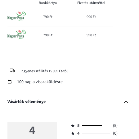
Bankkártya
Fizetés utánvéttel
790 Ft
990 Ft
790 Ft
990 Ft
Ingyenes szállítás 15 999 Ft-tól
100 nap a visszaküldésre
Vásárlók véleménye
4
5
(5)
Osztályzat
4
(0)
5,
Osztályzat