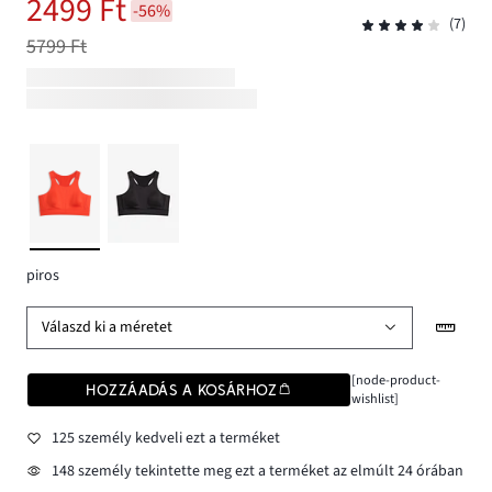
2499 Ft
-56%
(7)
5799 Ft
piros
Válaszd ki a méretet
[node-product-
HOZZÁADÁS A KOSÁRHOZ
wishlist]
125 személy kedveli ezt a terméket
148 személy tekintette meg ezt a terméket az elmúlt 24 órában