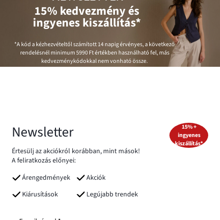
15% kedvezmény és
ingyenes kiszállítás*
*A kód a kézhezvételtől számított 14 napig érvényes, a következő
rendelésnél minimum
5990 Ft
értékben használható fel, más
kedvezménykódokkal nem vonható össze.
Newsletter
15% +
ingyenes
kiszállítás*
Értesülj az akciókról korábban, mint mások!
A feliratkozás előnyei:
Árengedmények
Akciók
Kiárusítások
Legújabb trendek