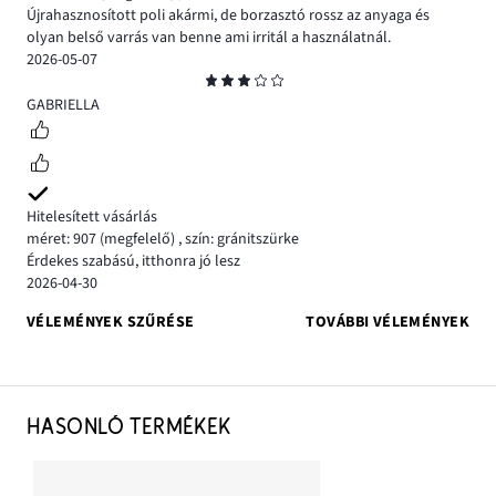
Újrahasznosított poli akármi, de borzasztó rossz az anyaga és
olyan belső varrás van benne ami irritál a használatnál.
2026-05-07
Osztályzat
3
GABRIELLA
Hitelesített vásárlás
méret: 907
(megfelelő)
,
szín: gránitszürke
Érdekes szabású, itthonra jó lesz
2026-04-30
VÉLEMÉNYEK SZŰRÉSE
TOVÁBBI VÉLEMÉNYEK
HASONLÓ TERMÉKEK