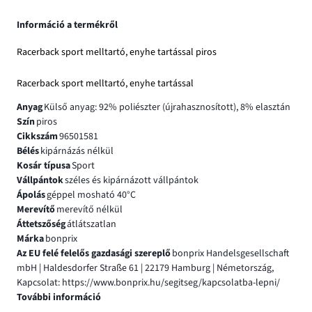
Információ a termékről
Racerback sport melltartó, enyhe tartással piros
Racerback sport melltartó, enyhe tartással
Anyag
Külső anyag: 92% poliészter (újrahasznosított), 8% elasztán
Szín
piros
Cikkszám
96501581
Bélés
kipárnázás nélkül
Kosár típusa
Sport
Vállpántok
széles és kipárnázott vállpántok
Ápolás
géppel mosható 40°C
Merevítő
merevítő nélkül
Áttetszőség
átlátszatlan
Márka
bonprix
Az EU felé felelős gazdasági szereplő
bonprix Handelsgesellschaft
mbH | Haldesdorfer Straße 61 | 22179 Hamburg | Németország,
Kapcsolat: https://www.bonprix.hu/segitseg/kapcsolatba-lepni/
További információ