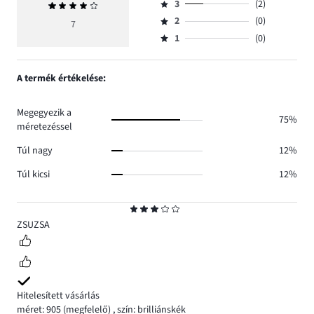
szavazatok
3
(2)
Átlagos
4,
Osztályzat
száma
értékelés
szavazatok
2
(0)
3,
7
Osztályzat
5.
4
száma
szavazatok
1
(0)
2,
Osztályzat
0.
száma
szavazatok
1,
2.
száma
szavazatok
A termék értékelése:
0.
száma
0.
Megegyezik a
75%
méretezéssel
Túl nagy
12%
Túl kicsi
12%
Osztályzat
3
ZSUZSA
Hitelesített vásárlás
méret: 905
(megfelelő)
,
szín: brilliánskék