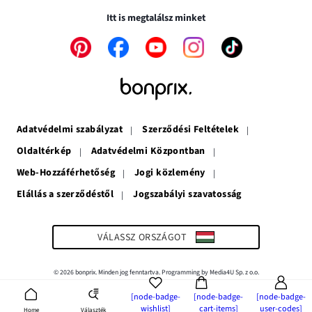
nyílik
meg
Itt is megtalálsz minket
meg
A
A
A
A
A
link
link
link
link
link
új
új
új
új
új
ablakban
ablakban
ablakban
ablakban
ablakban
nyílik
nyílik
nyílik
nyílik
nyílik
meg
meg
meg
meg
meg
Adatvédelmi szabályzat
Szerződési Feltételek
Oldaltérkép
Adatvédelmi Központban
Web-Hozzáférhetőség
Jogi közlemény
Elállás a szerződéstől
Jogszabályi szavatosság
A
link
új
ablakban
VÁLASSZ ORSZÁGOT
nyílik
meg
© 2026 bonprix. Minden jog fenntartva. Programming by Media4U Sp. z o.o.
[node-badge-
[node-badge-
[node-badge-
wishlist]
cart-items]
user-codes]
Választék
Home