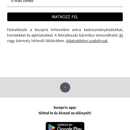
E-mail címed *
IRATKOZZ FEL
Feliratkozik a bonprix hírlevelére extra kedvezménykódokkal,
trendekkel és ajánlatokkal. A feliratkozás bármikor lemondható:
itt
vagy bármely hírlevél láblécében.
Adatvédelmi szabályzat.
bonprix app:
töltsd le és élvezd az előnyeit!