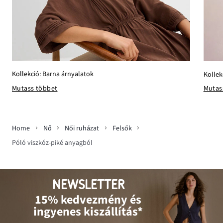
Kollekció: Barna árnyalatok
Kollek
Mutass többet
Mutas
Home
Nő
Női ruházat
Felsők
Póló viszkóz-piké anyagból
NEWSLETTER
15% kedvezmény és
ingyenes kiszállítás*