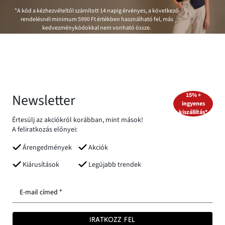
*A kód a kézhezvételtől számított 14 napig érvényes, a következő
rendelésnél minimum
5990 Ft
értékben használható fel, más
kedvezménykódokkal nem vonható össze.
Newsletter
15% +
ingyenes
kiszállítás*
Értesülj az akciókról korábban, mint mások!
A feliratkozás előnyei:
Árengedmények
Akciók
Kiárusítások
Legújabb trendek
E-mail címed *
IRATKOZZ FEL