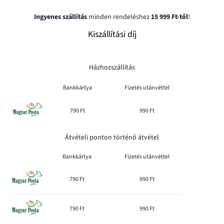
Ingyenes szállítás
minden rendeléshez
15 999 Ft-től
!
Kiszállítási díj
Házhozszállítás
Bankkártya
Fizetés utánvéttel
790 Ft
990 Ft
Átvételi ponton történő átvétel
Bankkártya
Fizetés utánvéttel
790 Ft
990 Ft
790 Ft
990 Ft