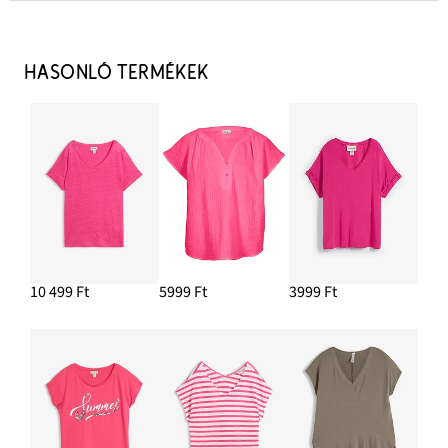
Lábujjas szandál
4299 Ft
HASONLÓ TERMÉKEK
HOZZÁADÁS A KOSÁRHOZ
Kis fülbevaló virágmintás dizájnban
3299 Ft
HOZZÁADÁS A KOSÁRHOZ
Dzsörzé nadrág puha viszkózból
12 999 Ft
10 499 Ft
5999 Ft
3999 Ft
HOZZÁADÁS A KOSÁRHOZ
Válltáska fém karikákkal
11 999 Ft
HOZZÁADÁS A KOSÁRHOZ