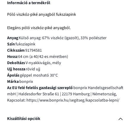
Információ a termékről
Póló viszkóz-piké anyagból fuksziapink
Elegáns póló viszkóz-piké anyagból.
Anyag
Külső anyag: 67% viszkóz (igazolt), 33% poliészter
Szín
fuksziapink
Cikkszám
91794581
Hossz
64 cm (a 40/42-es méretben)
Dekoltázs
V-nyakkivágás, mély
Ujj hossza
rövid ujj
Ápolás
géppel mosható 30°C
Márka
bonprix
Az EU felé felelős gazdasági szereplő
bonprix Handelsgesellschaft
mbH | Haldesdorfer Straße 61 | 22179 Hamburg | Németország,
Kapcsolat: https://www.bonprix.hu/segitseg/kapcsolatba-lepni/
Kiszállítási opciók