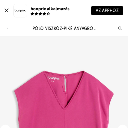
bonprix alkalmazás
AZ APPHOZ
PÓLÓ VISZKÓZ-PIKÉ ANYAGBÓL
Te
ker