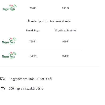
790 Ft
990 Ft
Átvételi ponton történő átvétel
Bankkártya
Fizetés utánvéttel
790 Ft
990 Ft
790 Ft
990 Ft
Ingyenes szállítás 15 999 Ft-tól
100 nap a visszaküldésre