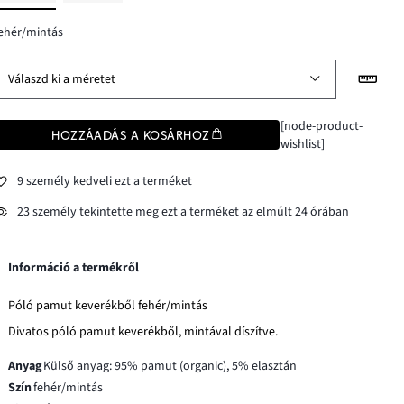
ehér/mintás
Válaszd ki a méretet
[node-product-
HOZZÁADÁS A KOSÁRHOZ
wishlist]
9 személy kedveli ezt a terméket
23 személy tekintette meg ezt a terméket az elmúlt 24 órában
Információ a termékről
Póló pamut keverékből fehér/mintás
Divatos póló pamut keverékből, mintával díszítve.
Anyag
Külső anyag: 95% pamut (organic), 5% elasztán
Szín
fehér/mintás