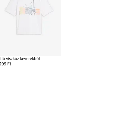
óló viszkóz keverékből
299 Ft