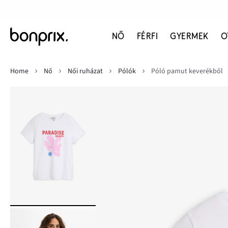
NŐ
FÉRFI
GYERMEK
O
Home
Nő
Női ruházat
Pólók
Póló pamut keverékből