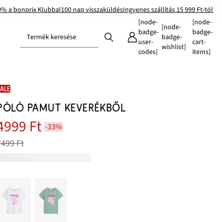
0% a bonprix Klubbal
100 nap visszaküldés
Ingyenes szállítás 15 999 Ft-tól
[node-
[node-
[node-
badge-
badge-
Termék keresése
badge-
user-
cart-
wishlist]
codes]
items]
SALE
PÓLÓ PAMUT KEVERÉKBŐL
4999 Ft
-33%
7499 Ft