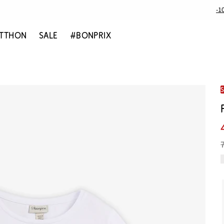
-1
TTHON
SALE
#BONPRIX