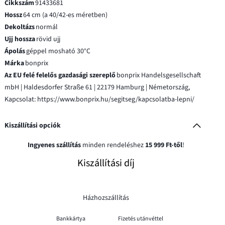
Cikkszám
91433681
Hossz
64 cm (a 40/42-es méretben)
Dekoltázs
normál
Ujj hossza
rövid ujj
Ápolás
géppel mosható 30°C
Márka
bonprix
Az EU felé felelős gazdasági szereplő
bonprix Handelsgesellschaft
mbH | Haldesdorfer Straße 61 | 22179 Hamburg | Németország,
Kapcsolat: https://www.bonprix.hu/segitseg/kapcsolatba-lepni/
Kiszállítási opciók
Ingyenes szállítás
minden rendeléshez
15 999 Ft-től
!
Kiszállítási díj
Házhozszállítás
Bankkártya
Fizetés utánvéttel