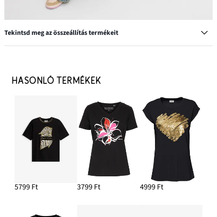
Tekintsd meg az összeállítás termékeit
Átmeneti kabát
5999 Ft
HASONLÓ TERMÉKEK
HOZZÁADÁS A KOSÁRHOZ
Loose Straight farmer, High Waist
11 499 Ft
HOZZÁADÁS A KOSÁRHOZ
Szabadidőcipő állatmintás részletekkel
10 999 Ft
5799 Ft
3799 Ft
4999 Ft
HOZZÁADÁS A KOSÁRHOZ
Karika fülbevaló