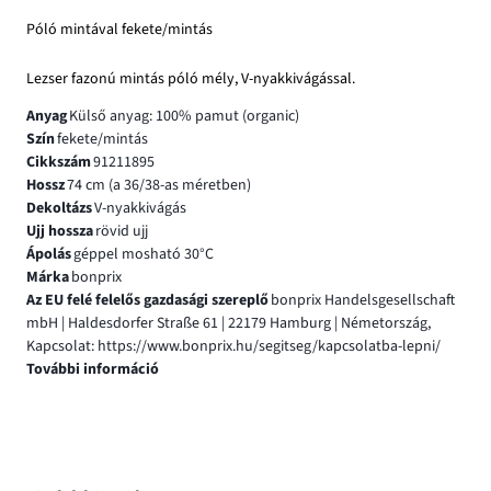
Póló mintával fekete/mintás
Lezser fazonú mintás póló mély, V-nyakkivágással.
Anyag
Külső anyag: 100% pamut (organic)
Szín
fekete/mintás
Cikkszám
91211895
Hossz
74 cm (a 36/38-as méretben)
Dekoltázs
V-nyakkivágás
Ujj hossza
rövid ujj
Ápolás
géppel mosható 30°C
Márka
bonprix
Az EU felé felelős gazdasági szereplő
bonprix Handelsgesellschaft
mbH | Haldesdorfer Straße 61 | 22179 Hamburg | Németország,
Kapcsolat: https://www.bonprix.hu/segitseg/kapcsolatba-lepni/
További információ