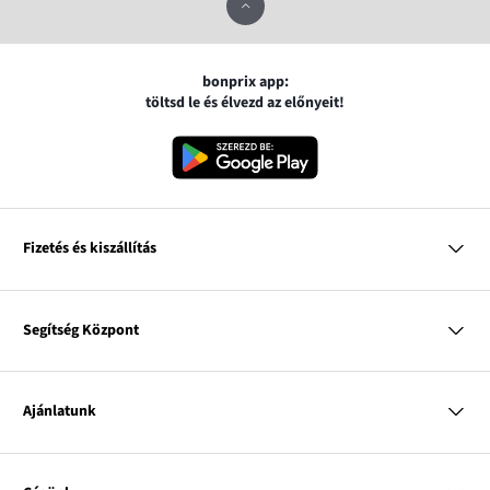
bonprix app:
töltsd le és élvezd az előnyeit!
Fizetés és kiszállítás
MasterCard
VISA
Segítség Központ
Google pay
Apple pay
Kérdések és válaszok
Magyar Posta
Kiszállítás és fizetési módok
Ajánlatunk
Visszáruzás és panaszok
Utánvétes fizetés
Mérettáblázatok
Nő
Bonprix Klub
Férfi