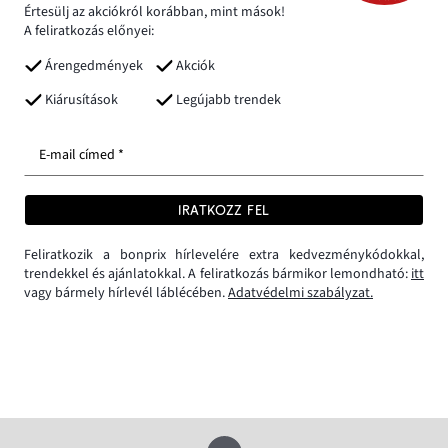
Értesülj az akciókról korábban, mint mások!
A feliratkozás előnyei:
Árengedmények
Akciók
Kiárusítások
Legújabb trendek
E-mail címed *
IRATKOZZ FEL
Feliratkozik a bonprix hírlevelére extra kedvezménykódokkal,
trendekkel és ajánlatokkal. A feliratkozás bármikor lemondható:
itt
vagy bármely hírlevél láblécében.
Adatvédelmi szabályzat.