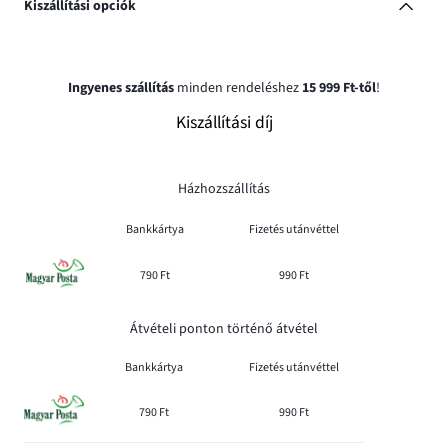
Kiszállítási opciók
Ingyenes szállítás
minden rendeléshez
15 999 Ft-től
!
Kiszállítási díj
Házhozszállítás
Bankkártya
Fizetés utánvéttel
790 Ft
990 Ft
Átvételi ponton történő átvétel
Bankkártya
Fizetés utánvéttel
790 Ft
990 Ft