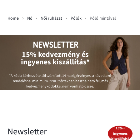
Home
Nő
Női ruházat
Pólók
Póló mintával
NEWSLETTER
15% kedvezmény és
ingyenes kiszállítás*
*A kód a kézhezvételtől számított 14 napig érvényes, a következő
rendelésnél minimum
5990 Ft
értékben használható fel, más
kedvezménykódokkal nem vonható össze.
Newsletter
15% +
ingyenes
kiszállítás*