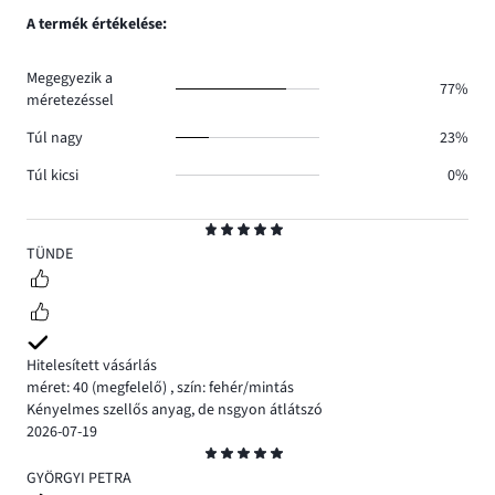
1.
száma
szavazatok
A termék értékelése:
1.
száma
1.
Megegyezik a
77%
méretezéssel
Túl nagy
23%
Túl kicsi
0%
Osztályzat
5
TÜNDE
Hitelesített vásárlás
méret: 40
(megfelelő)
,
szín: fehér/mintás
Kényelmes szellős anyag, de nsgyon átlátszó
2026-07-19
Osztályzat
5
GYÖRGYI PETRA