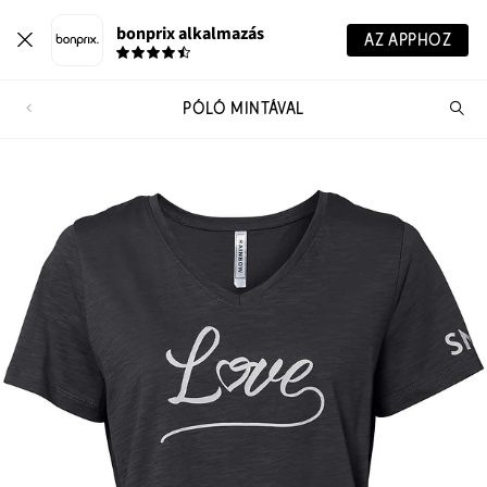
bonprix alkalmazás
AZ APPHOZ
PÓLÓ MINTÁVAL
Te
ker