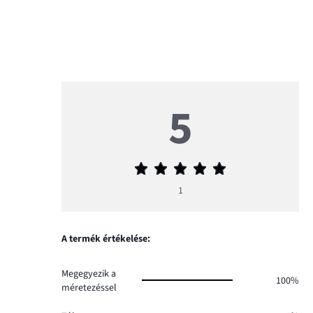
5
Átlagos
értékelés
1
5
A termék értékelése:
Megegyezik a
100%
méretezéssel