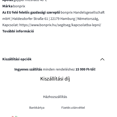
Márka
bonprix
Az EU felé felelős gazdasági szereplő
bonprix Handelsgesellschaft
mbH | Haldesdorfer Straße 61 | 22179 Hamburg | Németország,
Kapcsolat: https://www.bonprix.hu/segitseg/kapcsolatba-lepni/
További információ
Kiszállítási opciók
Ingyenes szállítás
minden rendeléshez
15 999 Ft-től
!
Kiszállítási díj
Házhozszállítás
Bankkártya
Fizetés utánvéttel