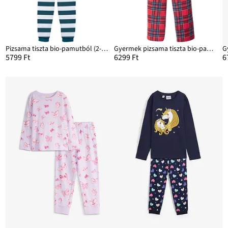
Pizsama tiszta bio-pamutból (2-részes szett)
Gyermek pizsama tiszta bio-pamutból (2-részes szett)
5799 Ft
6299 Ft
6