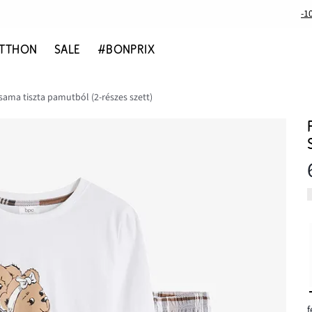
-1
TTHON
SALE
#BONPRIX
sama tiszta pamutból (2-részes szett)
f