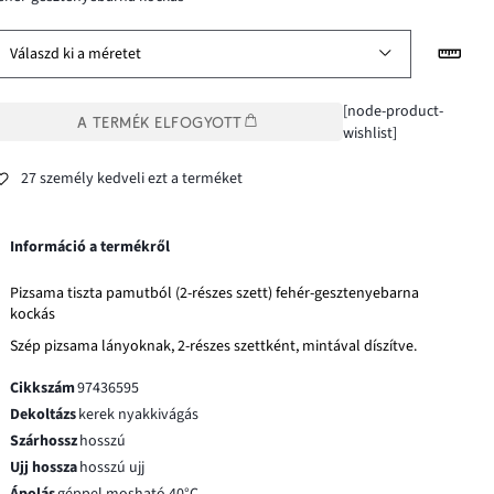
Válaszd ki a méretet
[node-product-
A TERMÉK ELFOGYOTT
wishlist]
27 személy kedveli ezt a terméket
Információ a termékről
Pizsama tiszta pamutból (2-részes szett) fehér-gesztenyebarna
kockás
Szép pizsama lányoknak, 2-részes szettként, mintával díszítve.
Cikkszám
97436595
Dekoltázs
kerek nyakkivágás
Szárhossz
hosszú
Ujj hossza
hosszú ujj
Ápolás
géppel mosható 40°C