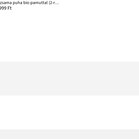
Pizsama puha bio-pamuttal (2-részes szett)
999 Ft