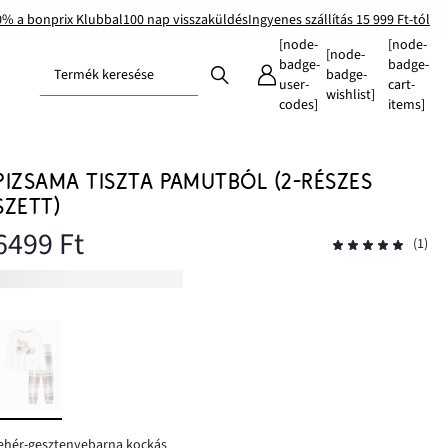
0% a bonprix Klubbal
100 nap visszaküldés
Ingyenes szállítás 15 999 Ft-tól
[node-
[node-
[node-
badge-
badge-
Termék keresése
badge-
user-
cart-
wishlist]
codes]
items]
PIZSAMA TISZTA PAMUTBÓL (2-RÉSZES
SZETT)
6499 Ft
(1)
ehér-gesztenyebarna kockás