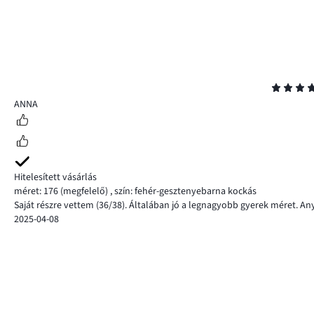
Osztályzat
5
ANNA
Hitelesített vásárlás
méret: 176
(megfelelő)
,
szín: fehér-gesztenyebarna kockás
Saját részre vettem (36/38). Általában jó a legnagyobb gyerek méret. A
2025-04-08