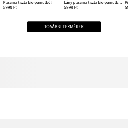
Pizsama tiszta bio-pamutból
Lány pizsama tiszta bio-pamutból (2-részes szett)
5999 Ft
5999 Ft
5
TOVÁBBI TERMÉKEK