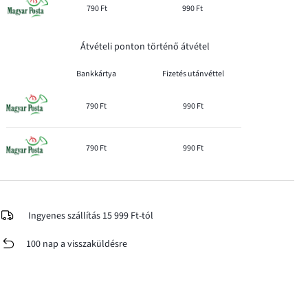
790 Ft
990 Ft
Átvételi ponton történő átvétel
Bankkártya
Fizetés utánvéttel
790 Ft
990 Ft
790 Ft
990 Ft
Ingyenes szállítás 15 999 Ft-tól
100 nap a visszaküldésre