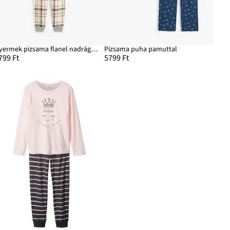
Gyermek pizsama flanel nadrággal (2-részes szett)
Pizsama puha pamuttal
799 Ft
5799 Ft