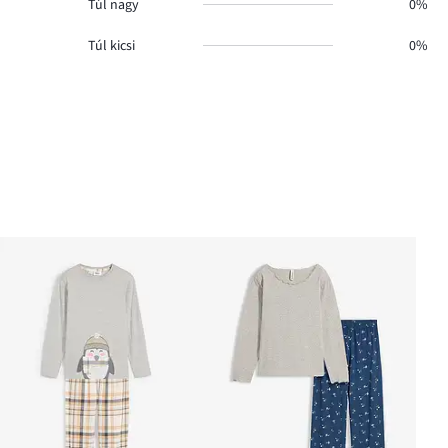
Túl nagy
0%
Túl kicsi
0%