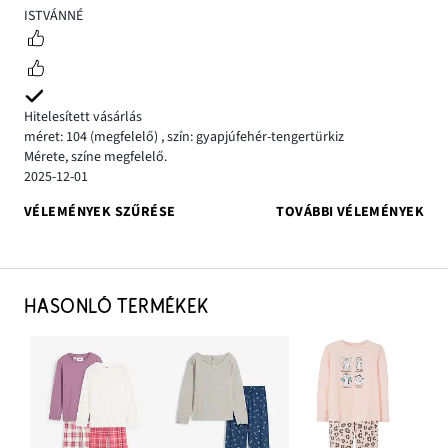
5
ISTVÁNNÉ
Hitelesített vásárlás
méret: 104
(megfelelő)
,
szín: gyapjúfehér-tengertürkiz
Mérete, színe megfelelő.
2025-12-01
VÉLEMÉNYEK SZŰRÉSE
TOVÁBBI VÉLEMÉNYEK
HASONLÓ TERMÉKEK