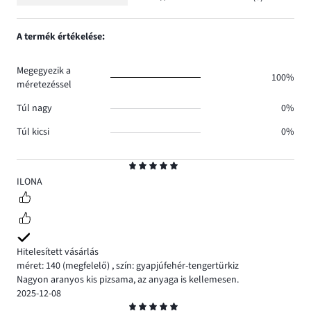
Osztályzat
0.
száma
szavazatok
1,
0.
száma
szavazatok
A termék értékelése:
0.
száma
0.
Megegyezik a
100%
méretezéssel
Túl nagy
0%
Túl kicsi
0%
Osztályzat
5
ILONA
Hitelesített vásárlás
méret: 140
(megfelelő)
,
szín: gyapjúfehér-tengertürkiz
Nagyon aranyos kis pizsama, az anyaga is kellemesen.
2025-12-08
Osztályzat