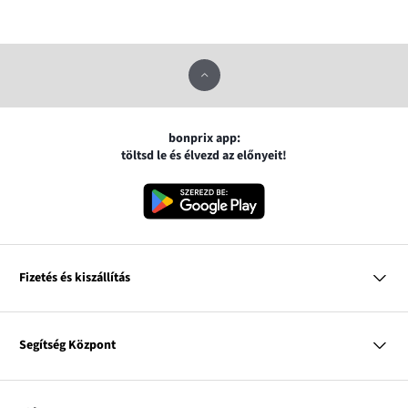
bonprix app:
töltsd le és élvezd az előnyeit!
Fizetés és kiszállítás
MasterCard
VISA
Segítség Központ
Google pay
Apple pay
Kérdések és válaszok
Magyar Posta
Kiszállítás és fizetési módok