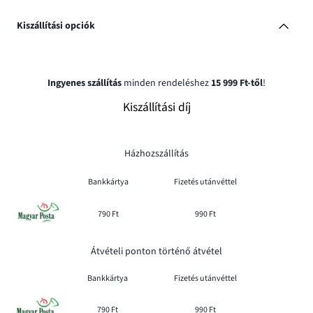
Kiszállítási opciók
Ingyenes szállítás
minden rendeléshez
15 999 Ft-től
!
Kiszállítási díj
Házhozszállítás
Bankkártya
Fizetés utánvéttel
790 Ft
990 Ft
Átvételi ponton történő átvétel
Bankkártya
Fizetés utánvéttel
790 Ft
990 Ft