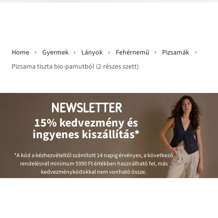
Home
Gyermek
Lányok
Fehérnemű
Pizsamák
Pizsama tiszta bio-pamutból (2-részes szett)
NEWSLETTER
15% kedvezmény és
ingyenes kiszállítás*
*A kód a kézhezvételtől számított 14 napig érvényes, a következő
rendelésnél minimum
5990 Ft
értékben használható fel, más
kedvezménykódokkal nem vonható össze.