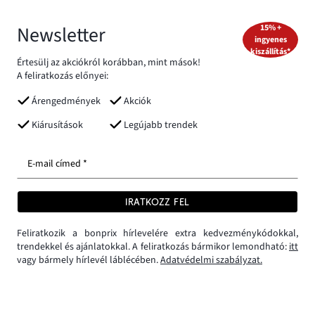
Newsletter
15% +
ingyenes
kiszállítás*
Értesülj az akciókról korábban, mint mások!
A feliratkozás előnyei:
Árengedmények
Akciók
Kiárusítások
Legújabb trendek
E-mail címed *
IRATKOZZ FEL
Feliratkozik a bonprix hírlevelére extra kedvezménykódokkal,
trendekkel és ajánlatokkal. A feliratkozás bármikor lemondható:
itt
vagy bármely hírlevél láblécében.
Adatvédelmi szabályzat.