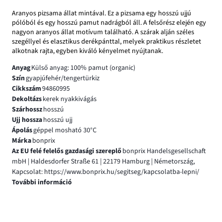
Aranyos pizsama állat mintával. Ez a pizsama egy hosszú ujjú
pólóból és egy hosszú pamut nadrágból áll. A felsőrész elején egy
nagyon aranyos állat motívum található. A szárak alján széles
szegéllyel és elasztikus derékpánttal, melyek praktikus részletet
alkotnak rajta, egyben kiváló kényelmet nyújtanak.
Anyag
Külső anyag: 100% pamut (organic)
Szín
gyapjúfehér/tengertürkiz
Cikkszám
94860995
Dekoltázs
kerek nyakkivágás
Szárhossz
hosszú
Ujj hossza
hosszú ujj
Ápolás
géppel mosható 30°C
Márka
bonprix
Az EU felé felelős gazdasági szereplő
bonprix Handelsgesellschaft
mbH | Haldesdorfer Straße 61 | 22179 Hamburg | Németország,
Kapcsolat: https://www.bonprix.hu/segitseg/kapcsolatba-lepni/
További információ