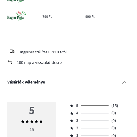
790 Ft
990 Ft
Ingyenes szállítás 15 999 Ft-tól
100 nap a visszaküldésre
Vásárlók véleménye
5
5
(15)
Osztályzat
4
(0)
5,
Osztályzat
szavazatok
3
(0)
Átlagos
4,
Osztályzat
száma
értékelés
szavazatok
2
(0)
3,
15
Osztályzat
15.
5
száma
szavazatok
1
(0)
2,