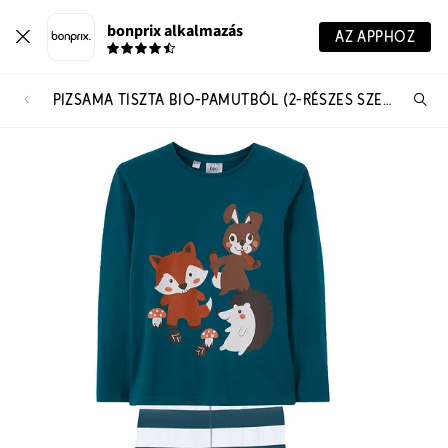
bonprix alkalmazás
AZ APPHOZ
PIZSAMA TISZTA BIO-PAMUTBÓL (2-RÉSZES SZETT)
Te
ker