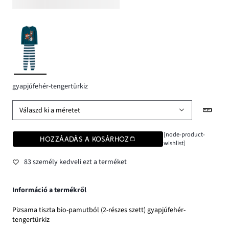
gyapjúfehér-tengertürkiz
Válaszd ki a méretet
[node-product-
HOZZÁADÁS A KOSÁRHOZ
wishlist]
83 személy kedveli ezt a terméket
Információ a termékről
Pizsama tiszta bio-pamutból (2-részes szett) gyapjúfehér-
tengertürkiz