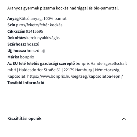
Aranyos gyermek pizsama kockás nadrággal és bio-pamuttal.
Anyag
Külső anyag: 100% pamut
Szín
piros/fekete/fehér kockás
Cikkszám
91415595
Dekoltázs
kerek nyakkivágás
Szárhossz
hosszú
Ujj hossza
hosszú ujj
Márka
bonprix
Az EU felé felelős gazdasági szereplő
bonprix Handelsgesellschaft
mbH | Haldesdorfer Straße 61 | 22179 Hamburg | Németország,
Kapcsolat: https://www.bonprix.hu/segitseg/kapcsolatba-lepni/
További információ
Kiszállítási opciók