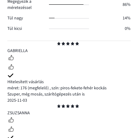
Megegyezik a
86%
méretezéssel
Túl nagy
14%
Túl kicsi
0%
Osztályzat
5
GABRIELLA
Hitelesített vásárlás
méret: 176
(megfelelő)
,
szín: piros-fekete-fehér kockás
Szuper, még mosás, szárítógépezés után is
2025-11-03
Osztályzat
5
ZSUZSANNA