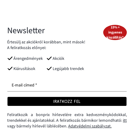
Newsletter
15% +
ingyenes
kiszállítás*
Értesülj az akciókról korábban, mint mások!
A feliratkozás előnyei:
Árengedmények
Akciók
Kiárusítások
Legújabb trendek
E-mail címed *
IRATKOZZ FEL
Feliratkozik a bonprix hírlevelére extra kedvezménykódokkal,
trendekkel és ajánlatokkal. A feliratkozás bármikor lemondható:
itt
vagy bármely hírlevél láblécében.
Adatvédelmi szabályzat.