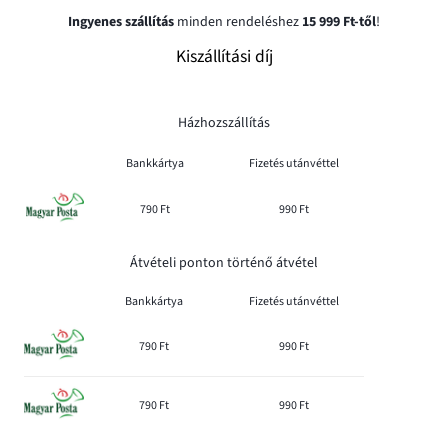
Ingyenes szállítás
minden rendeléshez
15 999 Ft-től
!
Kiszállítási díj
Házhozszállítás
Bankkártya
Fizetés utánvéttel
790 Ft
990 Ft
Átvételi ponton történő átvétel
Bankkártya
Fizetés utánvéttel
790 Ft
990 Ft
790 Ft
990 Ft