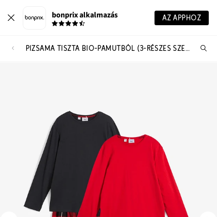
bonprix alkalmazás
AZ APPHOZ
PIZSAMA TISZTA BIO-PAMUTBÓL (3-RÉSZES SZETT)
Te
ker