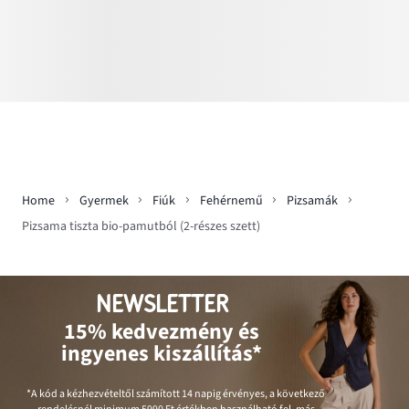
Home
Gyermek
Fiúk
Fehérnemű
Pizsamák
Pizsama tiszta bio-pamutból (2-részes szett)
NEWSLETTER
15% kedvezmény és
ingyenes kiszállítás*
*A kód a kézhezvételtől számított 14 napig érvényes, a következő