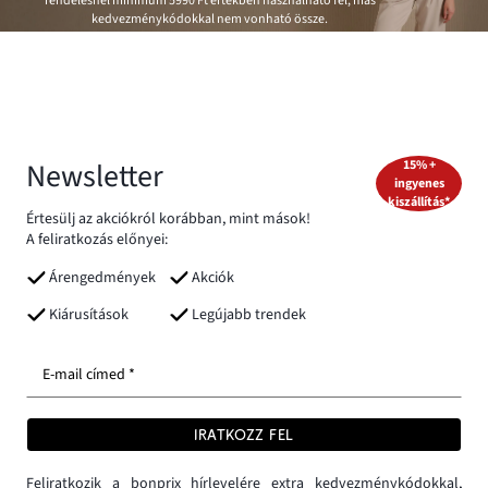
rendelésnél minimum
5990 Ft
értékben használható fel, más
kedvezménykódokkal nem vonható össze.
Newsletter
15% +
ingyenes
kiszállítás*
Értesülj az akciókról korábban, mint mások!
A feliratkozás előnyei:
Árengedmények
Akciók
Kiárusítások
Legújabb trendek
E-mail címed *
IRATKOZZ FEL
Feliratkozik a bonprix hírlevelére extra kedvezménykódokkal,