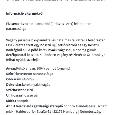
Információ a termékről
Pizsama tiszta bio-pamutból (2-részes szett) fekete-neon
narancssárga
Vagány pizsama bio-pamuttal és hatalmas felirattal a felsőrészén.
Ez a 2-részes szett egy hosszú ujjú felsőrészből és egy hosszú
nadrágból áll. A póló kerek nyakkivágással, a nadrág gumis
derékpánttal készült. Különösen vagány részletét az XL Brooklyn
felirat nyújtja az elején.
Anyag
Külső anyag: 100% pamut (organic)
Szín
fekete/neon narancssárga
Cikkszám
94852995
Dekoltázs
kerek nyakkivágás
Szárhossz
hosszú
Ujj hossza
hosszú ujj
Márka
bonprix
Az EU felé felelős gazdasági szereplő
bonprix Handelsgesellschaft
mbH | Haldesdorfer Straße 61 | 22179 Hamburg | Németország,