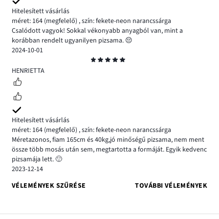
Hitelesített vásárlás
méret: 164
(megfelelő)
,
szín: fekete-neon narancssárga
Csalódott vagyok! Sokkal vékonyabb anyagból van, mint a
korábban rendelt ugyanilyen pizsama. 😔
2024-10-01
Osztályzat
5
HENRIETTA
Hitelesített vásárlás
méret: 164
(megfelelő)
,
szín: fekete-neon narancssárga
Méretazonos, fiam 165cm és 40kg,jó minőségű pizsama, nem ment
össze több mosás után sem, megtartotta a formáját. Egyik kedvenc
pizsamája lett. 🙂
2023-12-14
VÉLEMÉNYEK SZŰRÉSE
TOVÁBBI VÉLEMÉNYEK