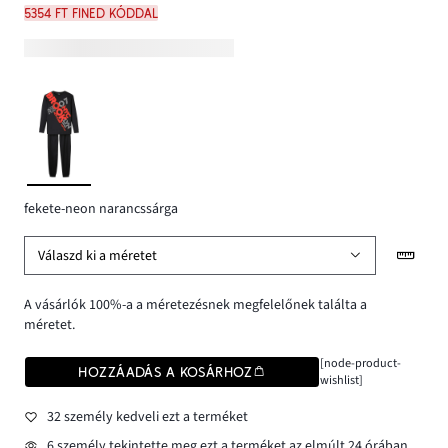
5354 Ft FINED kóddal
fekete-neon narancssárga
Válaszd ki a méretet
A vásárlók 100%-a a méretezésnek megfelelőnek találta a
méretet.
[node-product-
HOZZÁADÁS A KOSÁRHOZ
wishlist]
32 személy kedveli ezt a terméket
6 személy tekintette meg ezt a terméket az elmúlt 24 órában