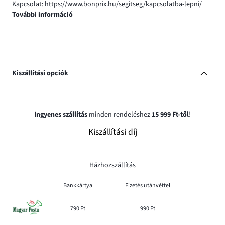
Kapcsolat: https://www.bonprix.hu/segitseg/kapcsolatba-lepni/
További információ
Kiszállítási opciók
Ingyenes szállítás
minden rendeléshez
15 999 Ft-től
!
Kiszállítási díj
Házhozszállítás
Bankkártya
Fizetés utánvéttel
790 Ft
990 Ft