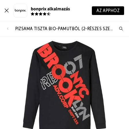
bonprix alkalmazás
AZ APPHOZ
PIZSAMA TISZTA BIO-PAMUTBÓL (2-RÉSZES SZETT)
Te
ker