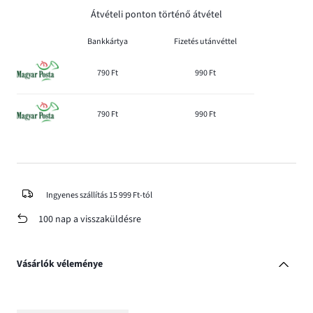
Átvételi ponton történő átvétel
Bankkártya
Fizetés utánvéttel
790 Ft
990 Ft
790 Ft
990 Ft
Ingyenes szállítás 15 999 Ft-tól
100 nap a visszaküldésre
Vásárlók véleménye