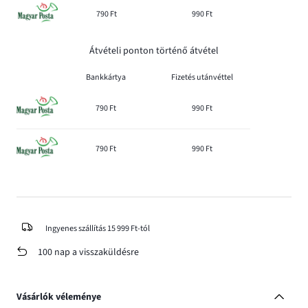
790 Ft
990 Ft
Átvételi ponton történő átvétel
Bankkártya
Fizetés utánvéttel
790 Ft
990 Ft
790 Ft
990 Ft
Ingyenes szállítás 15 999 Ft-tól
100 nap a visszaküldésre
Vásárlók véleménye