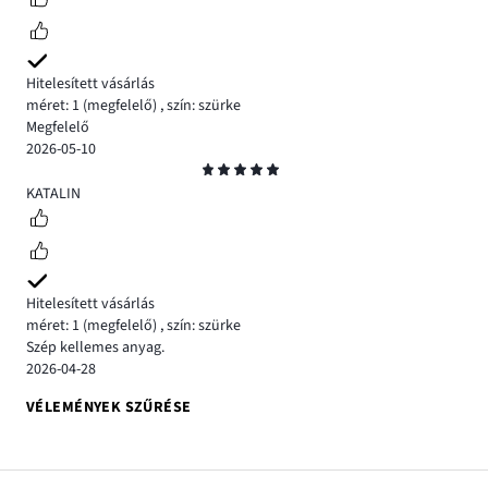
Hitelesített vásárlás
méret: 1
(megfelelő)
,
szín: szürke
Megfelelő
2026-05-10
Osztályzat
5
KATALIN
Hitelesített vásárlás
méret: 1
(megfelelő)
,
szín: szürke
Szép kellemes anyag.
2026-04-28
VÉLEMÉNYEK SZŰRÉSE