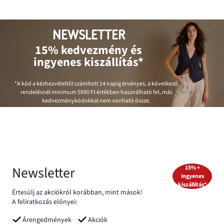
NEWSLETTER
15% kedvezmény és
ingyenes kiszállítás*
*A kód a kézhezvételtől számított 14 napig érvényes, a következő
rendelésnél minimum
5990 Ft
értékben használható fel, más
kedvezménykódokkal nem vonható össze.
Newsletter
15% +
ingyenes
kiszállítás*
Értesülj az akciókról korábban, mint mások!
A feliratkozás előnyei:
Árengedmények
Akciók