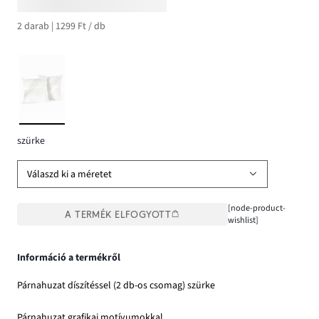
2 darab | 1299 Ft / db
szürke
Válaszd ki a méretet
[node-product-
A TERMÉK ELFOGYOTT
wishlist]
Információ a termékről
Párnahuzat díszítéssel (2 db-os csomag) szürke
Párnahuzat grafikai motívumokkal.