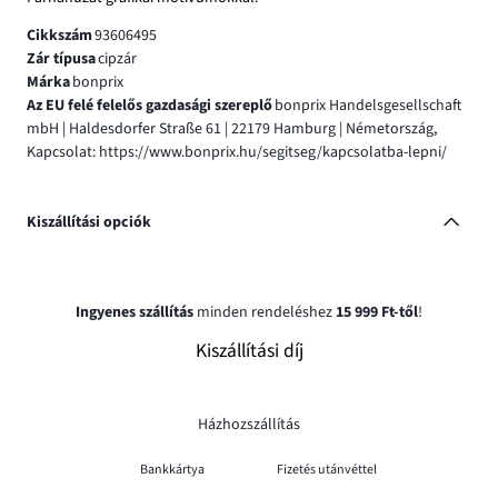
Cikkszám
93606495
Zár típusa
cipzár
Márka
bonprix
Az EU felé felelős gazdasági szereplő
bonprix Handelsgesellschaft
mbH | Haldesdorfer Straße 61 | 22179 Hamburg | Németország,
Kapcsolat: https://www.bonprix.hu/segitseg/kapcsolatba-lepni/
Kiszállítási opciók
Ingyenes szállítás
minden rendeléshez
15 999 Ft-től
!
Kiszállítási díj
Házhozszállítás
Bankkártya
Fizetés utánvéttel