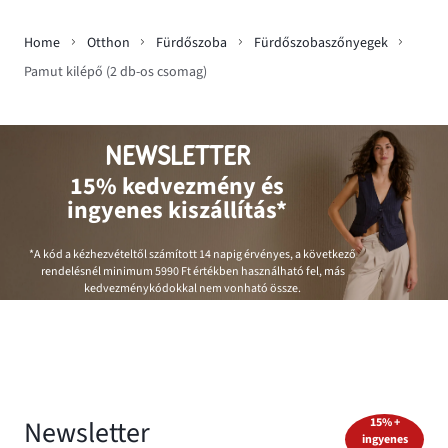
Home
Otthon
Fürdőszoba
Fürdőszobaszőnyegek
Pamut kilépő (2 db-os csomag)
NEWSLETTER
15% kedvezmény és
ingyenes kiszállítás*
*A kód a kézhezvételtől számított 14 napig érvényes, a következő
rendelésnél minimum
5990 Ft
értékben használható fel, más
kedvezménykódokkal nem vonható össze.
Newsletter
15% +
ingyenes