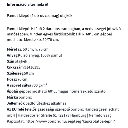
Információ a termékről
Pamut kilépő (2 db-os csomag) olajkék
Pamut kilépő. Kilépő 2 darabos csomagban, a nedvességet jól szívó
minőségben. Minden egyes fürdőszobába illik. 60°C-on géppel
mosható. Mérete kb. 50/70 cm.
Méret
sz. 50 cm, h. 70 cm
Anyag
Külső anyag: 100% pamut
Szín
olajkék
Cikkszám
91416395
Szélesség
50 cm
Hossz
70 cm
A szövet súlya
700 g/m²
Ápolás
géppel mosható 60°C, magas hőmérsékletű szárító
Márka
bonprix
Jellemzők
padlófűtéshez alkalmas
Az EU felé felelős gazdasági szereplő
bonprix Handelsgesellschaft
mbH | Haldesdorfer Straße 61 | 22179 Hamburg | Németország,
Kapcsolat: https://www.bonprix.hu/segitseg/kapcsolatba-lepni/