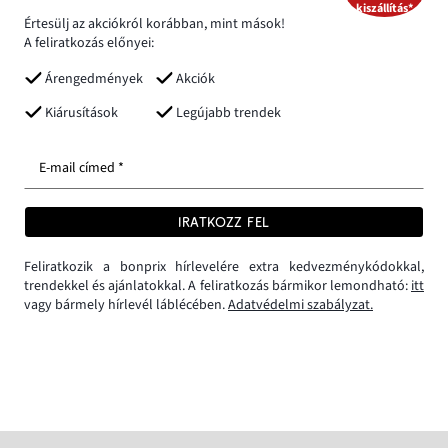
kiszállítás*
Értesülj az akciókról korábban, mint mások!
A feliratkozás előnyei:
Árengedmények
Akciók
Kiárusítások
Legújabb trendek
E-mail címed *
IRATKOZZ FEL
Feliratkozik a bonprix hírlevelére extra kedvezménykódokkal,
trendekkel és ajánlatokkal. A feliratkozás bármikor lemondható:
itt
vagy bármely hírlevél láblécében.
Adatvédelmi szabályzat.