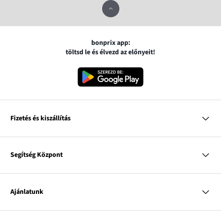
bonprix app:
töltsd le és élvezd az előnyeit!
Fizetés és kiszállítás
MasterCard
VISA
Segítség Központ
Google pay
Apple pay
Kérdések és válaszok
Magyar Posta
Kiszállítás és fizetési módok
Ajánlatunk
Visszáruzás és panaszok
Utánvétes fizetés
Mérettáblázatok
Nő
Bonprix Klub