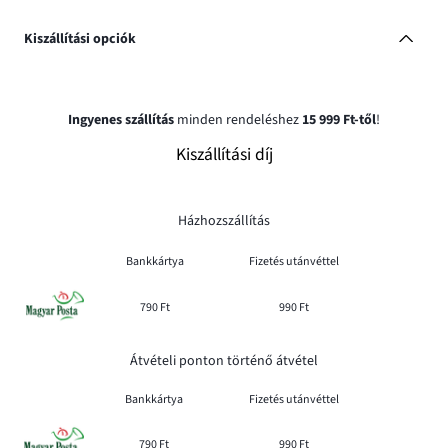
Kiszállítási opciók
Ingyenes szállítás
minden rendeléshez
15 999 Ft-től
!
Kiszállítási díj
Házhozszállítás
Bankkártya
Fizetés utánvéttel
790 Ft
990 Ft
Átvételi ponton történő átvétel
Bankkártya
Fizetés utánvéttel
790 Ft
990 Ft