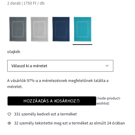
2 darab | 1750 Ft / db
olajkék
Válaszd ki a méretet
A vásárlók 97%-a a méretezésnek megfelelőnek találta a
méretet.
[node-product-
HOZZÁADÁS A KOSÁRHOZ
wishlist]
331 személy kedveli ezt a terméket
32 személy tekintette meg ezt a terméket az elmúlt 24 órában