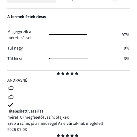
2,
Osztályzat
5.
száma
szavazatok
1,
6.
száma
szavazatok
A termék értékelése:
2.
száma
0.
Megegyezik a
97%
méretezéssel
Túl nagy
0%
Túl kicsi
3%
Osztályzat
5
ANDRÁSNÉ
Hitelesített vásárlás
méret: 0
(megfelelő)
,
szín: olajkék
Szép a színe, jó a minősége! Az elvártaknak megfelel!
2026-07-03
Osztályzat