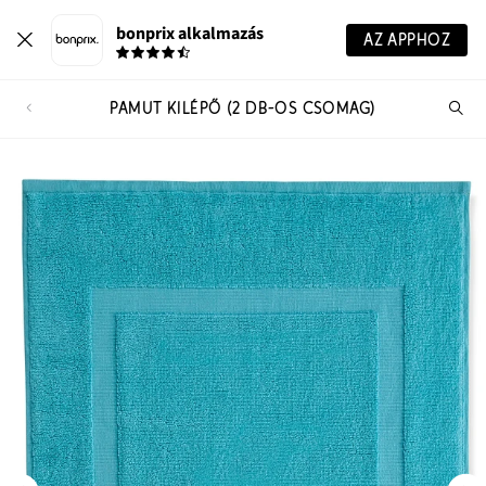
bonprix alkalmazás
AZ APPHOZ
PAMUT KILÉPŐ (2 DB-OS CSOMAG)
Te
ker