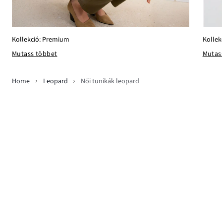
Kollek
Kollekció: Premium
Mutas
Mutass többet
Home
Leopard
Női tunikák leopard