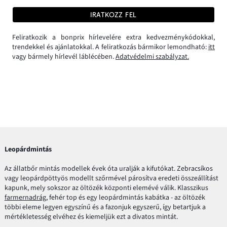
IRATKOZZ FEL
Feliratkozik a bonprix hírlevelére extra kedvezménykódokkal,
trendekkel és ajánlatokkal. A feliratkozás bármikor lemondható:
itt
vagy bármely hírlevél láblécében.
Adatvédelmi szabályzat.
Leopárdmintás
Az állatbőr mintás modellek évek óta uralják a kifutókat. Zebracsíkos
vagy leopárdpöttyös modellt szőrmével párosítva eredeti összeállítást
kapunk, mely sokszor az öltözék központi elemévé válik. Klasszikus
farmernadrág
, fehér top és egy leopárdmintás kabátka - az öltözék
többi eleme legyen egyszínű és a fazonjuk egyszerű, így betartjuk a
mértékletesség elvéhez és kiemeljük ezt a divatos mintát.