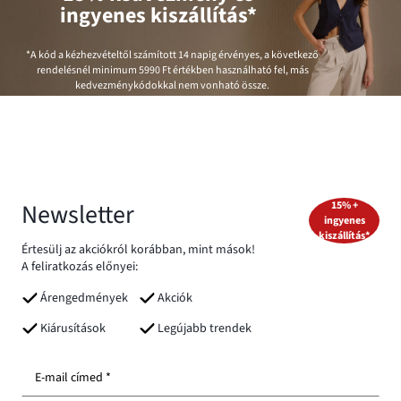
ingyenes kiszállítás*
*A kód a kézhezvételtől számított 14 napig érvényes, a következő
rendelésnél minimum
5990 Ft
értékben használható fel, más
kedvezménykódokkal nem vonható össze.
Newsletter
15% +
ingyenes
kiszállítás*
Értesülj az akciókról korábban, mint mások!
A feliratkozás előnyei:
Árengedmények
Akciók
Kiárusítások
Legújabb trendek
E-mail címed *