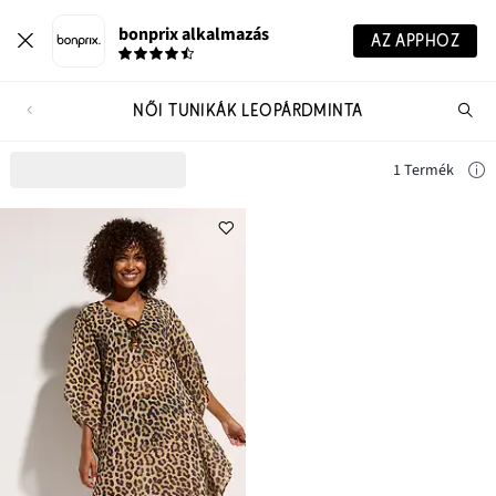
bonprix alkalmazás
AZ APPHOZ
NŐI TUNIKÁK LEOPÁRDMINTA
Te
ker
1 Termék