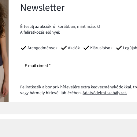
Newsletter
Értesülj az akciókról korábban, mint mások!
A feliratkozás előnyei:
Árengedmények
Akciók
Kiárusítások
Legúja
E-mail címed *
Feliratkozik a bonprix hírlevelére extra kedvezménykódokkal, t
vagy bármely hírlevél láblécében.
Adatvédelmi szabályzat.