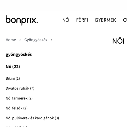
NŐ
FÉRFI
GYERMEK
O
Home
Gyöngyöskés
NŐI
gyöngyöskés
Nő (22)
Bikini (1)
Divatos ruhák (7)
Női farmerek (2)
Női felsők (2)
Női pulóverek és kardigánok (3)