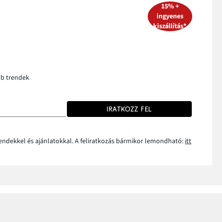
15% +
ingyenes
kiszállítás*
bb trendek
IRATKOZZ FEL
rendekkel és ajánlatokkal. A feliratkozás bármikor lemondható:
itt