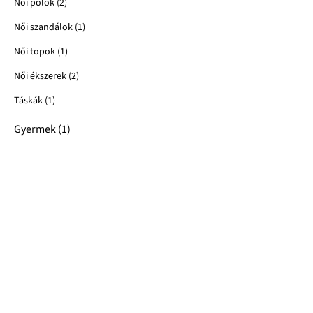
Női pólók (2)
Női szandálok (1)
Női topok (1)
Női ékszerek (2)
Táskák (1)
Gyermek (1)