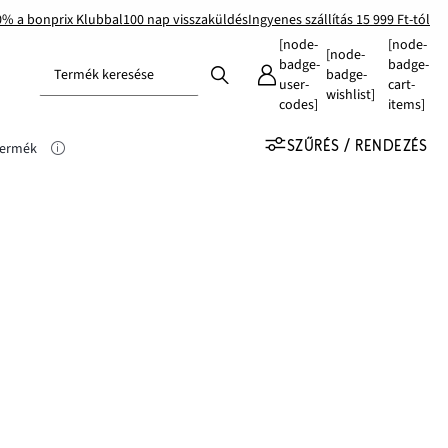
0% a bonprix Klubbal
100 nap visszaküldés
Ingyenes szállítás 15 999 Ft-tól
[node-
[node-
[node-
badge-
badge-
Termék keresése
badge-
user-
cart-
wishlist]
codes]
items]
SZŰRÉS / RENDEZÉS
Termék