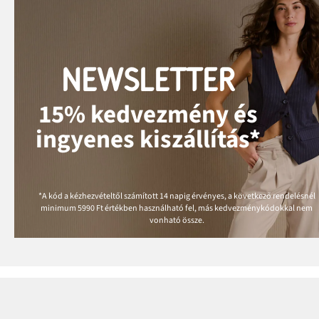
NEWSLETTER
15% kedvezmény és
ingyenes kiszállítás*
*A kód a kézhezvételtől számított 14 napig érvényes, a következő rendelésnél
minimum
5990 Ft
értékben használható fel, más kedvezménykódokkal nem
vonható össze.