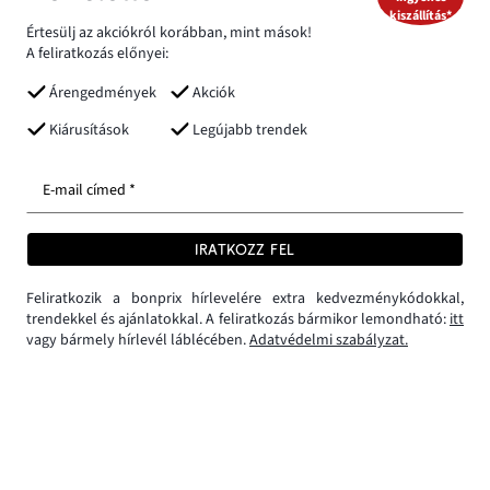
kiszállítás*
Értesülj az akciókról korábban, mint mások!
A feliratkozás előnyei:
Árengedmények
Akciók
Kiárusítások
Legújabb trendek
E-mail címed *
IRATKOZZ FEL
Feliratkozik a bonprix hírlevelére extra kedvezménykódokkal,
trendekkel és ajánlatokkal. A feliratkozás bármikor lemondható:
itt
vagy bármely hírlevél láblécében.
Adatvédelmi szabályzat.