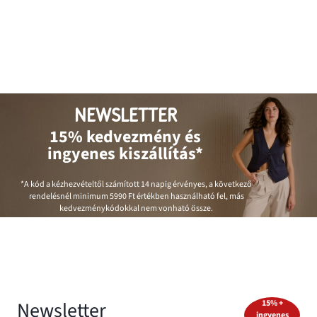
NEWSLETTER
15% kedvezmény és
ingyenes kiszállítás*
*A kód a kézhezvételtől számított 14 napig érvényes, a következő
rendelésnél minimum
5990 Ft
értékben használható fel, más
kedvezménykódokkal nem vonható össze.
Newsletter
15% +
ingyenes