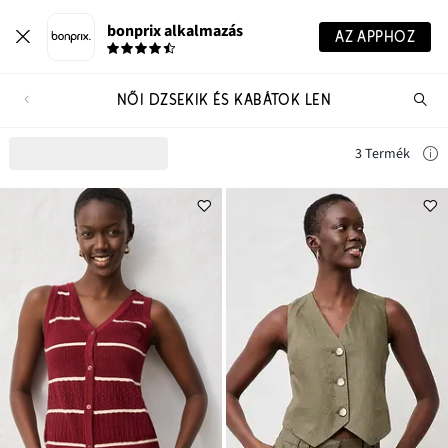
bonprix alkalmazás
AZ APPHOZ
NŐI DZSEKIK ÉS KABÁTOK LEN
Te
ker
3 Termék