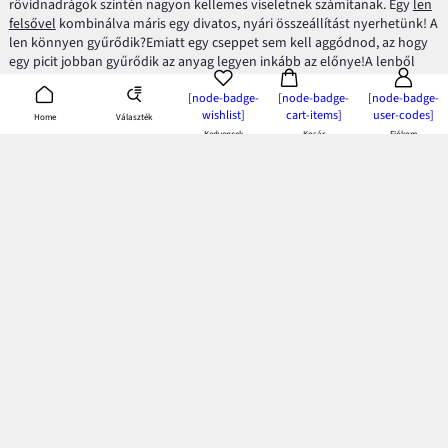
rövidnadrágok szintén nagyon kellemes viseletnek számítanak. Egy
len
felsővel
kombinálva máris egy divatos, nyári összeállítást nyerhetünk! A
len könnyen gyűrődik?Emiatt egy cseppet sem kell aggódnod, az hogy
egy picit jobban gyűrődik az anyag legyen inkább az előnye!A lenből
készült ruhák nagyon eredetiek, melyek ha egy picit ráncolódnak is csak
[node-badge-
[node-badge-
[node-badge-
még egyedibbé teszik a megjelenésünket.
wishlist]
cart-items]
user-codes]
Választék
Home
Lent a férfiaknak is
Kedvencek
Kosár
Fiókom
Len ingek
, melyeknek ott a helye minden férfi ruhatárában. Hiszen
minden férfi számára maximális kényelmet biztosítanak még kánikula
idején is. Remekül mutatnak akár rövidnadrággal viselve is. Egy fehér,
vagy világoskék ing nemcsak a
casual divathoz
illik, remek választás
lehet akár öltönyhöz is.
A női divat mellett szintén megtalálhatóak a
len férfi nadrágok
is
kínálatunkban.Általában ezek a nadrágok nem élre vasaltak, többnyire
bővebb szárral készülnek. Bátran viselheted ezeket a lenből készült
nadrágokat len inggel, azonban a mértékletességre érdemes figyelni.
Egy pamutból készült nyakkendő remek kiegészítője lehet lenből
készült összeállításodnak.
Ne várd meg a nagy kánikulát, még most szerezd be a legjobb lenből
készült ruhákat szeretteidnek, és persze magadnak is.Ne feledd a