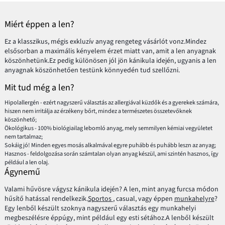
Miért éppen a len?
Ez a klasszikus, mégis exkluzív anyag rengeteg vásárlót vonz.Mindez
elsősorban a maximális kényelem érzet miatt van, amit a len anyagnak
köszönhetünk.Ez pedig különösen jól jön kánikula idején, ugyanis a len
anyagnak köszönhetően testünk könnyedén tud szellőzni.
Mit tud még a len?
Hipolallergén - ezért nagyszerű választás az allergiával küzdők és a gyerekek számára,
hiszen nem irritálja az érzékeny bőrt, mindez a természetes összetevőknek
köszönhető;
Ökológikus - 100% biológiailag lebomló anyag, mely semmilyen kémiai vegyületet
nem tartalmaz;
Sokáig jó! Minden egyes mosás alkalmával egyre puhább és puhább leszn az anyag;
Hasznos - feldolgozása során számtalan olyan anyag készül, ami szintén hasznos, így
például a len olaj.
Ágynemű
Valami hűvösre vágysz kánikula idején? A len, mint anyag furcsa módon
hűsítő hatással rendelkezik.
Sportos
, casual, vagy éppen
munkahelyre
?
Egy lenből készült szoknya nagyszerű választás egy munkahelyi
megbeszélésre éppúgy, mint például egy esti sétához.A lenből készült