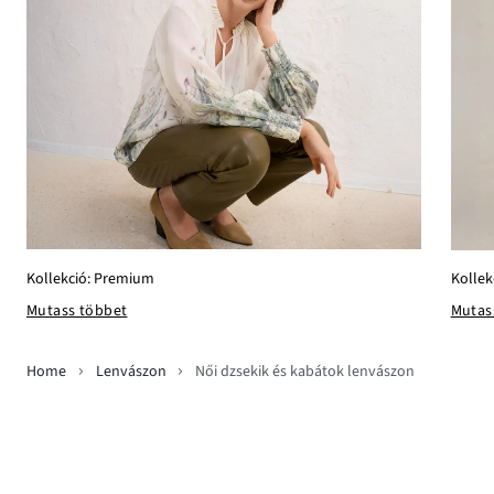
Kollekció: Premium
Kollek
Mutass többet
Mutas
Home
Lenvászon
Női dzsekik és kabátok lenvászon