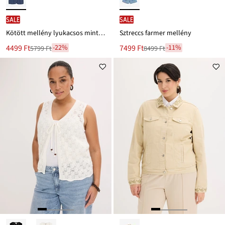
SALE
SALE
Kötött mellény lyukacsos mintával
Sztreccs farmer mellény
Új
Új
4499 Ft
7499 Ft
-22%
-11%
5799 Ft
8499 Ft
Leárazva
Leárazva
ár
ár
5799 Ft
8499 Ft
Ft-
Ft-
ról
ról