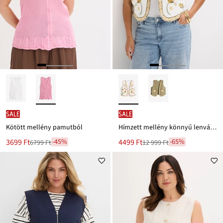
SALE
SALE
Kötött mellény pamutból
Hímzett mellény könnyű lenvászon-keverékből
Új
Új
3699 Ft
4499 Ft
-45%
-65%
6799 Ft
12 999 Ft
Leárazva
Leárazva
ár
ár
6799 Ft
12 999 Ft
Ft-
Ft-
ról
ról