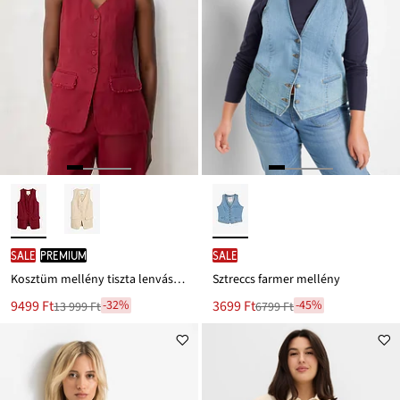
SALE
PREMIUM
SALE
Kosztüm mellény tiszta lenvászonból
Sztreccs farmer mellény
Új
Új
9499 Ft
3699 Ft
-32%
-45%
13 999 Ft
6799 Ft
Leárazva
Leárazva
ár
ár
13 999 Ft
6799 Ft
Ft-
Ft-
ról
ról