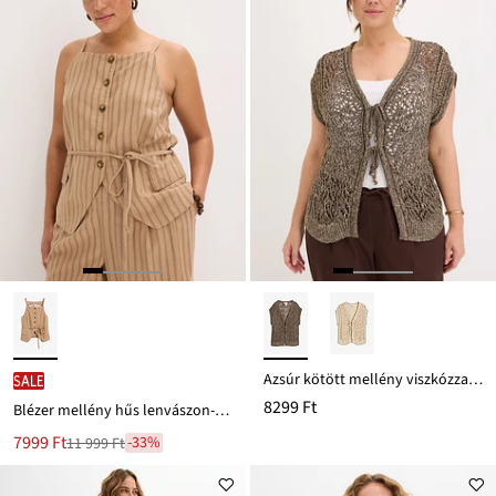
Azsúr kötött mellény viszkózzal és csillogó szálakkal
SALE
8299 Ft
Blézer mellény hűs lenvászon-keverékből
Új
7999 Ft
-33%
11 999 Ft
Leárazva
ár
11 999 Ft
Ft-