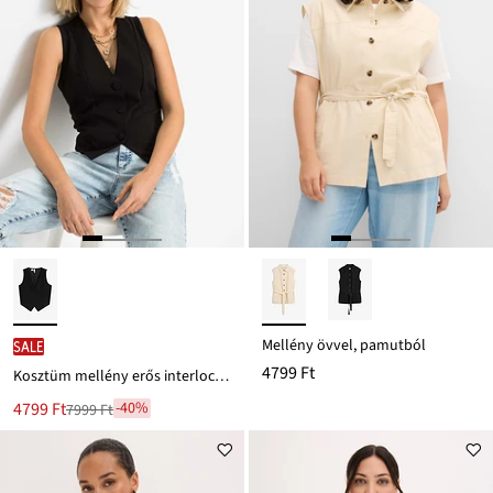
Mellény övvel, pamutból
SALE
4799 Ft
Kosztüm mellény erős interlock anyagból
Új
4799 Ft
-40%
7999 Ft
Leárazva
ár
7999 Ft
Ft-
ról