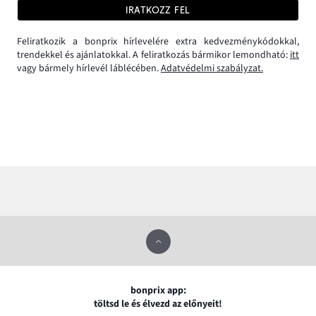
IRATKOZZ FEL
Feliratkozik a bonprix hírlevelére extra kedvezménykódokkal,
trendekkel és ajánlatokkal. A feliratkozás bármikor lemondható:
itt
vagy bármely hírlevél láblécében.
Adatvédelmi szabályzat.
bonprix app:
töltsd le és élvezd az előnyeit!