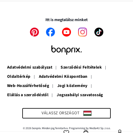
új
nyílik
ablakban
Biztonságos tranzakciók és vásárlások SSL-en keresztül.
ablakban
meg
nyílik
nyílik
meg
Itt is megtalálsz minket
meg
A
A
A
A
A
link
link
link
link
link
új
új
új
új
új
ablakban
ablakban
ablakban
ablakban
ablakban
nyílik
nyílik
nyílik
nyílik
nyílik
meg
meg
meg
meg
meg
Adatvédelmi szabályzat
Szerződési Feltételek
Oldaltérkép
Adatvédelmi Központban
Web-Hozzáférhetőség
Jogi közlemény
Elállás a szerződéstől
Jogszabályi szavatosság
A
link
új
ablakban
VÁLASSZ ORSZÁGOT
nyílik
meg
© 2026 bonprix. Minden jog fenntartva. Programming by Media4U Sp. z o.o.