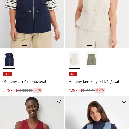
SALE
SALE
Mellény zsinórbehúzóval
Mellény kerek nyakkivágással
Új
Új
5799 Ft
4299 Ft
-58%
-42%
13 999 Ft
7499 Ft
Leárazva
Leárazva
ár
ár
13 999 Ft
7499 Ft
Ft-
Ft-
ról
ról