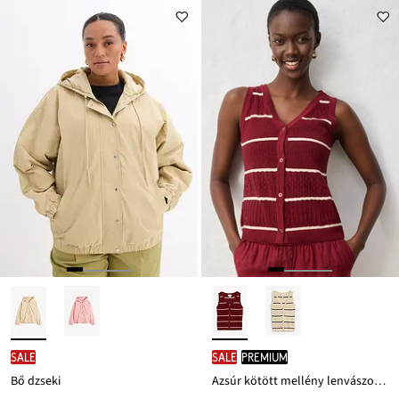
26 999 Ft
6499 Ft
Ft-
Ft-
ról
ról
SALE
SALE
PREMIUM
Bő dzseki
Azsúr kötött mellény lenvászonnal