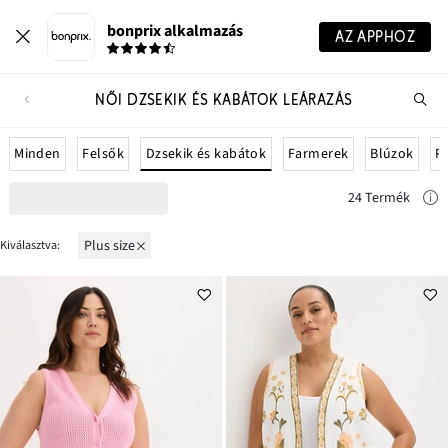
bonprix alkalmazás
AZ APPHOZ
NŐI DZSEKIK ÉS KABÁTOK LEÁRAZÁS
Te
ker
Dzsekik és kabátok
Minden
Felsők
Farmerek
Blúzok
P
24 Termék
Plus size
Kiválasztva: