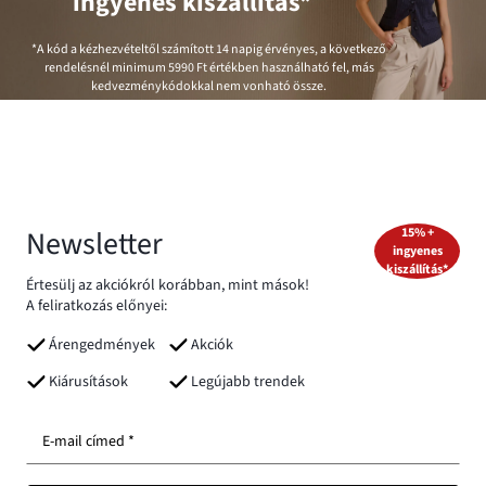
ingyenes kiszállítás*
*A kód a kézhezvételtől számított 14 napig érvényes, a következő
rendelésnél minimum
5990 Ft
értékben használható fel, más
kedvezménykódokkal nem vonható össze.
Newsletter
15% +
ingyenes
kiszállítás*
Értesülj az akciókról korábban, mint mások!
A feliratkozás előnyei:
Árengedmények
Akciók
Kiárusítások
Legújabb trendek
E-mail címed *