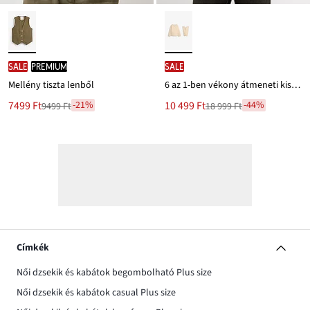
SALE
PREMIUM
SALE
Mellény tiszta lenből
6 az 1-ben vékony átmeneti kismama kabát levehető ujjakkal és hordozóbetéttel
Új
Új
7499 Ft
10 499 Ft
-21%
-44%
9499 Ft
18 999 Ft
Leárazva
Leárazva
ár
ár
9499 Ft
18 999 Ft
Ft-
Ft-
ról
ról
Címkék
Női dzsekik és kabátok begombolható Plus size
Női dzsekik és kabátok casual Plus size