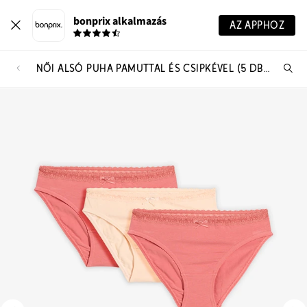
bonprix alkalmazás
AZ APPHOZ
NŐI ALSÓ PUHA PAMUTTAL ÉS CSIPKÉVEL (5 DB-OS CSOMAG)
Te
ker