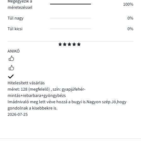
Megegyezik a
100%
méretezéssel
Túl nagy
0%
Túl kicsi
0%
Osztályzat
5
ANIKÓ
Hitelesített vásárlás
méret: 128
(megfelelő)
,
szín: gyapjúfehér-
mintás+rebarbara+gyöngybézs
Imádnivaló meg lett véve hozzá a bugyi is.Nagyon szép.Jó,hogy
gondolnak a kisebbekre is.
2026-07-25