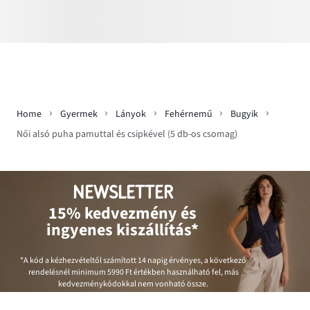
Home
Gyermek
Lányok
Fehérnemű
Bugyik
Női alsó puha pamuttal és csipkével (5 db-os csomag)
NEWSLETTER
15% kedvezmény és
ingyenes kiszállítás*
*A kód a kézhezvételtől számított 14 napig érvényes, a következő
rendelésnél minimum
5990 Ft
értékben használható fel, más
kedvezménykódokkal nem vonható össze.