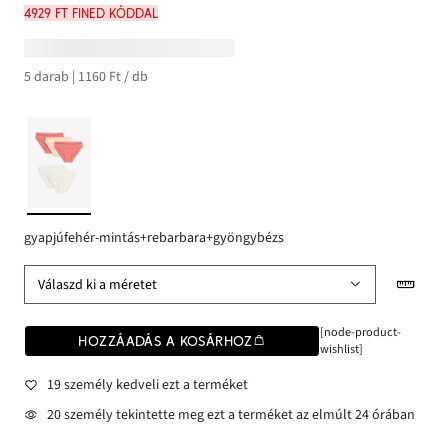
4929 Ft FINED kóddal
5 darab | 1160 Ft / db
gyapjúfehér-mintás+rebarbara+gyöngybézs
Válaszd ki a méretet
[node-product-
HOZZÁADÁS A KOSÁRHOZ
wishlist]
19 személy kedveli ezt a terméket
20 személy tekintette meg ezt a terméket az elmúlt 24 órában