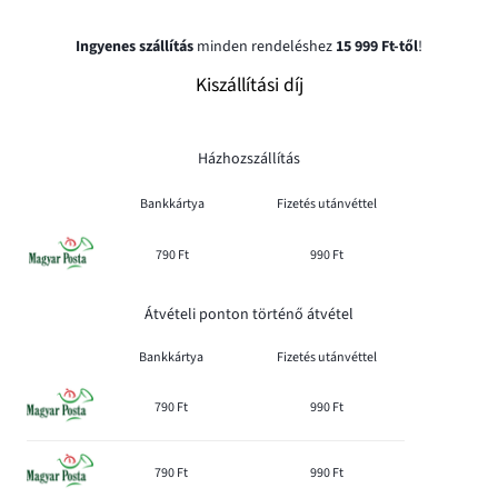
Ingyenes szállítás
minden rendeléshez
15 999 Ft-től
!
Kiszállítási díj
Házhozszállítás
Bankkártya
Fizetés utánvéttel
790 Ft
990 Ft
Átvételi ponton történő átvétel
Bankkártya
Fizetés utánvéttel
790 Ft
990 Ft
790 Ft
990 Ft