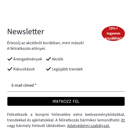
Newsletter
15% +
ingyenes
kiszállítás*
Értesülj az akciókról korábban, mint mások!
A feliratkozás előnyei:
Árengedmények
Akciók
Kiárusítások
Legújabb trendek
E-mail címed *
IRATKOZZ FEL
Feliratkozik a bonprix hírlevelére extra kedvezménykódokkal,
trendekkel és ajánlatokkal. A feliratkozás bármikor lemondható:
itt
vagy bármely hírlevél láblécében.
Adatvédelmi szabályzat.