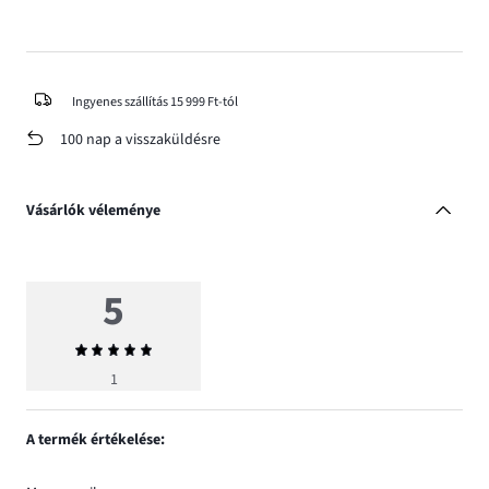
Ingyenes szállítás 15 999 Ft-tól
100 nap a visszaküldésre
Vásárlók véleménye
5
Átlagos
értékelés
1
5
A termék értékelése: