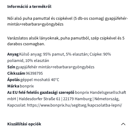
Információ a termékről
Női alsó puha pamuttal és csipkével (5 db-os csomag) gyapjúfehér-
mintás+rebarbara+gyöngybézs
Varázslatos alsók lányoknak, puha pamutból, szép csipkével és 5
darabos csomagban.
Anyag
Külső anyag: 95% pamut, 5% elasztán; Csipke: 90%
poliamid, 10% elasztán
Szín
gyapjúfehér mintás+rebarbara+gyöngybézs
Cikkszám
96398795
Ápolás
géppel mosható 40°C
Márka
bonprix
Az EU felé felelős gazdasági szereplő
bonprix Handelsgesellschaft
mbH | Haldesdorfer Straße 61 | 22179 Hamburg | Németország,
Kapcsolat: https://www.bonprix.hu/segitseg/kapcsolatba-lepni/
Kiszállítási opciók