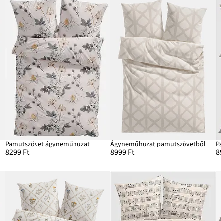
Pamutszövet ágyneműhuzat
Ágyneműhuzat pamutszövetből
P
8299 Ft
8999 Ft
8