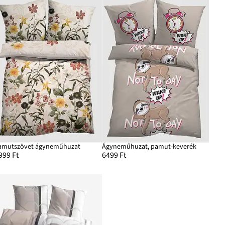
amutszövet ágyneműhuzat
Ágyneműhuzat, pamut-keverék
999 Ft
6499 Ft