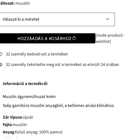
változat
:
muszlin
Válaszd ki a méretet
[node-product-
HOZZÁADÁS A KOSÁRHOZ
wishlist]
32 személy kedveli ezt a terméket
32 személy tekintette meg ezt a terméket az elmúlt 24 órában
Információ a termékről
Muszlin ágyneműhuzat krém
Szép garnitúra muszlin anyagból, a kellemes alvási klímához.
Zár típusa
cipzár
Fajta
muszlin
Anyag
Külső anyag: 100% pamut