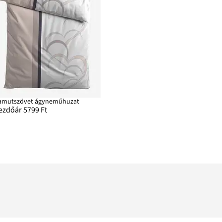
amutszövet ágyneműhuzat
ezdőár 5799 Ft