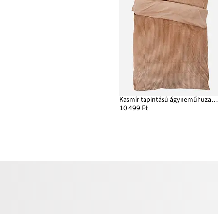
Kasmír tapintású ágyneműhuzat kord hatásban
10 499 Ft