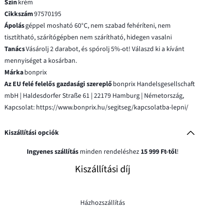
Szín
krém
Cikkszám
97570195
Ápolás
géppel mosható 60°C, nem szabad fehéríteni, nem
tisztítható, szárítógépben nem szárítható, hidegen vasalni
Tanács
Vásárolj 2 darabot, és spórolj 5%-ot! Válaszd ki a kívánt
mennyiséget a kosárban.
Márka
bonprix
Az EU felé felelős gazdasági szereplő
bonprix Handelsgesellschaft
mbH | Haldesdorfer Straße 61 | 22179 Hamburg | Németország,
Kapcsolat: https://www.bonprix.hu/segitseg/kapcsolatba-lepni/
Kiszállítási opciók
Ingyenes szállítás
minden rendeléshez
15 999 Ft-től
!
Kiszállítási díj
Házhozszállítás