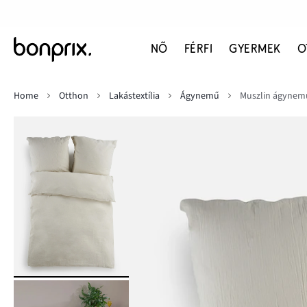
NŐ
FÉRFI
GYERMEK
O
Home
Otthon
Lakástextília
Ágynemű
Muszlin ágynem