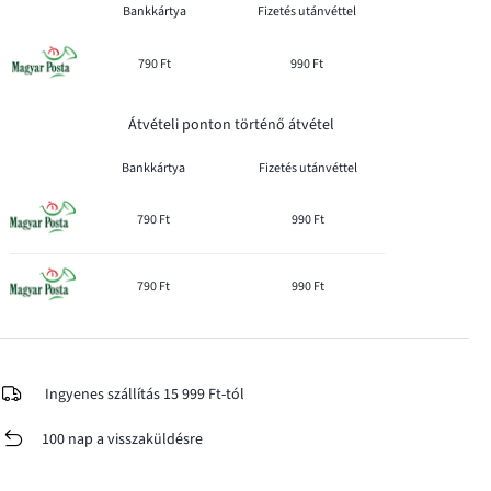
Bankkártya
Fizetés utánvéttel
790 Ft
990 Ft
Átvételi ponton történő átvétel
Bankkártya
Fizetés utánvéttel
790 Ft
990 Ft
790 Ft
990 Ft
Ingyenes szállítás 15 999 Ft-tól
100 nap a visszaküldésre