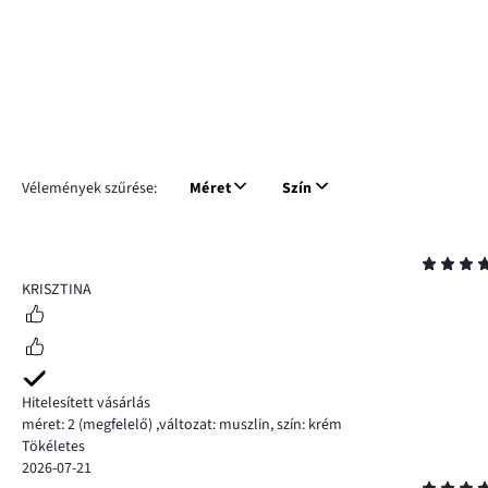
Vélemények szűrése:
Méret
Szín
Osztályzat
5
KRISZTINA
Hitelesített vásárlás
méret: 2
(megfelelő)
,
változat: muszlin,
szín: krém
Tökéletes
2026-07-21