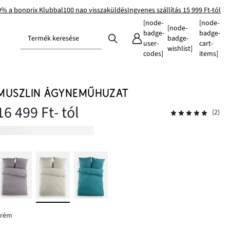
0% a bonprix Klubbal
100 nap visszaküldés
Ingyenes szállítás 15 999 Ft-tól
[node-
[node-
[node-
badge-
badge-
Termék keresése
badge-
user-
cart-
wishlist]
codes]
items]
MUSZLIN ÁGYNEMŰHUZAT
16 499 Ft
- tól
(2)
krém