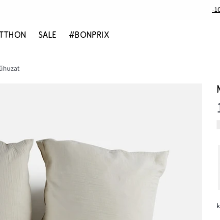
-1
TTHON
SALE
#BONPRIX
űhuzat