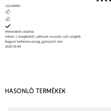
Osztályzat
5
JULIANNA
Hitelesített vásárlás
méret: 1
(megfelelő)
,
változat: muszlin,
szín: olajkék
Nagyon kellemes anyag, gyönyörű szín.
2026-05-04
HASONLÓ TERMÉKEK