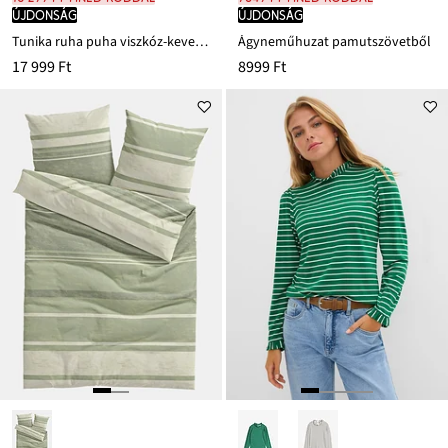
újdonság
újdonság
Tunika ruha puha viszkóz-keverékből
Ágyneműhuzat pamutszövetből
17 999 Ft
8999 Ft