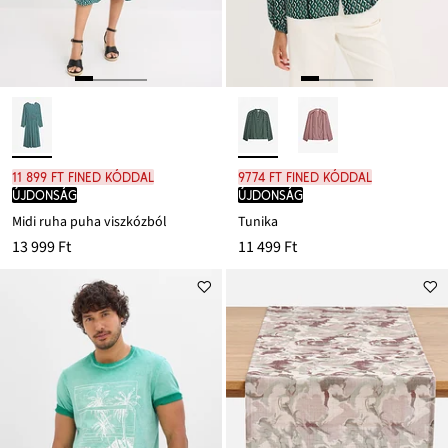
11 899 Ft FINED kóddal
9774 Ft FINED kóddal
újdonság
újdonság
Midi ruha puha viszkózból
Tunika
13 999 Ft
11 499 Ft