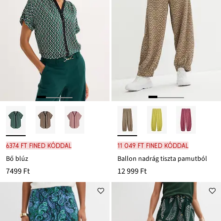
6374 Ft FINED kóddal
11 049 Ft FINED kóddal
Bő blúz
Ballon nadrág tiszta pamutból
7499 Ft
12 999 Ft