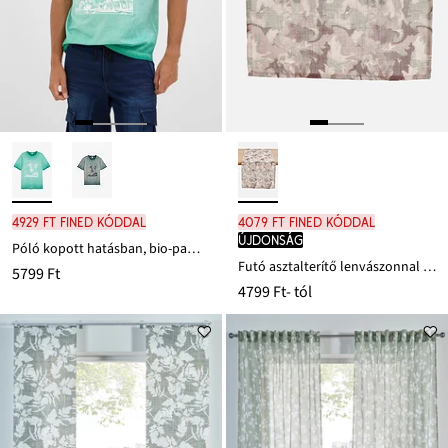
4929 Ft FINED kóddal
4079 Ft FINED kóddal
újdonság
Póló kopott hatásban, bio-pamutból
Futó asztalterítő lenvászonnal kevert anyagból
5799 Ft
4799 Ft
- tól