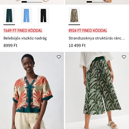
7649 Ft FINED kóddal
8924 Ft FINED kóddal
Belebújós viszkóz nadrág
Strandszoknya struktúrás ráncolt anyagból
8999 Ft
10 499 Ft