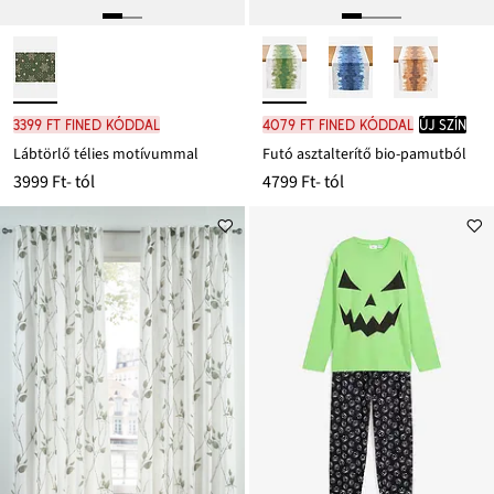
3399 Ft FINED kóddal
4079 Ft FINED kóddal
új szín
Lábtörlő télies motívummal
Futó asztalterítő bio-pamutból
3999 Ft
- tól
4799 Ft
- tól