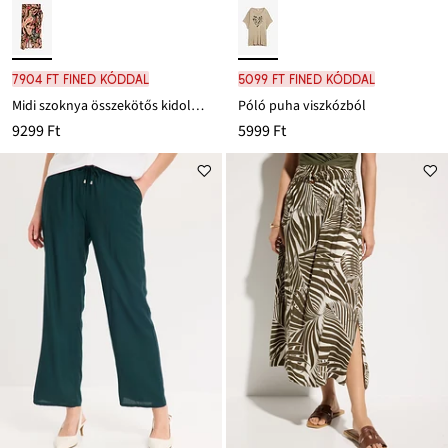
7904 Ft FINED kóddal
5099 Ft FINED kóddal
Midi szoknya összekötős kidolgozásban
Póló puha viszkózból
9299 Ft
5999 Ft