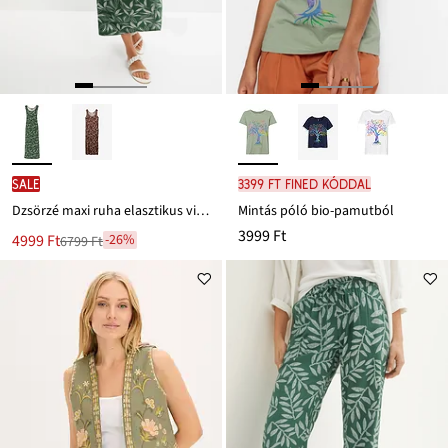
SALE
3399 Ft FINED kóddal
Dzsörzé maxi ruha elasztikus viszkóz keverékből
Mintás póló bio-pamutból
3999 Ft
Új
4999 Ft
-26%
6799 Ft
Leárazva
ár
6799 Ft
Ft-
ról