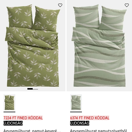
7224 Ft FINED kóddal
6374 Ft FINED kóddal
újdonság
újdonság
Ágyneműhuzat, pamut-keverékből
Ágyneműhuzat pamutszövetből