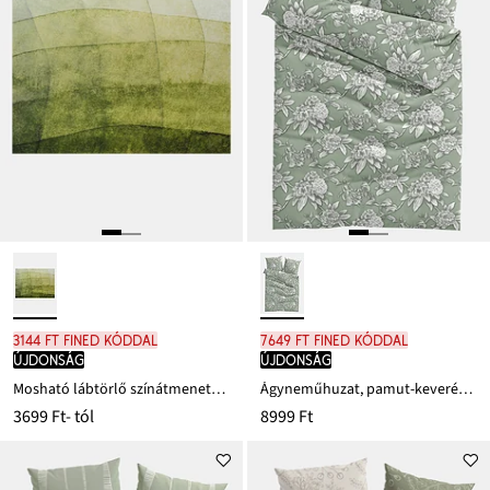
3144 Ft FINED kóddal
7649 Ft FINED kóddal
újdonság
újdonság
Mosható lábtörlő színátmenetellel
Ágyneműhuzat, pamut-keverékből
3699 Ft
- tól
8999 Ft