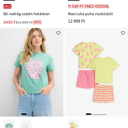
SALE
11 049 Ft FINED kóddal
Bő nadrág szatén hatásban
Maxi ruha puha viszkózból
12 999 Ft
Új
6499 Ft
-45%
11 999 Ft
Leárazva
ár
11 999 Ft
Ft-
ról