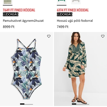
7649 Ft FINED kóddal
6374 Ft FINED kóddal
újdonság
újdonság
Pamutszövet ágyneműhuzat
Hosszú ujjú póló fodorral
8999 Ft
7499 Ft