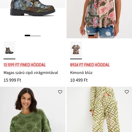
13 599 Ft FINED kóddal
8924 Ft FINED kóddal
Magas szárú cipő virágmintával
Kimonó blúz
15 999 Ft
10 499 Ft