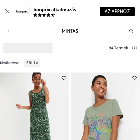
bonprix alkalmazás
AZ APPHOZ
MINTÁS
Te
ker
84 Termék
zöld
Kiválasztva: