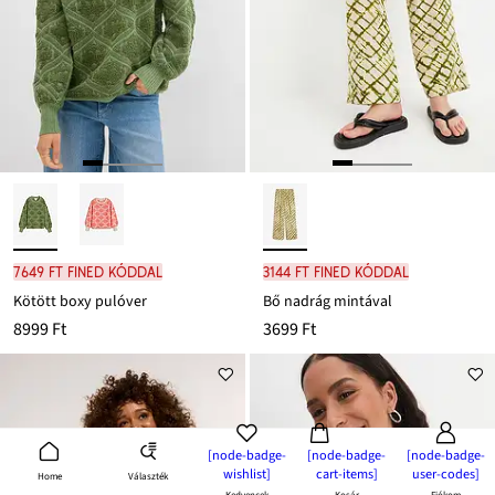
7649 Ft FINED kóddal
3144 Ft FINED kóddal
Kötött boxy pulóver
Bő nadrág mintával
8999 Ft
3699 Ft
[node-badge-
[node-badge-
[node-badge-
wishlist]
cart-items]
user-codes]
Választék
Home