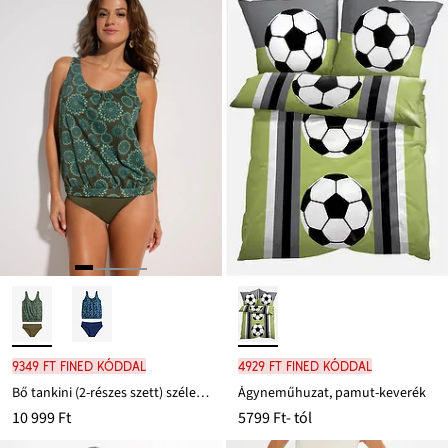
9349 Ft FINED kóddal
4929 Ft FINED kóddal
Bő tankini (2-részes szett) széles vállpántokkal
Ágyneműhuzat, pamut-keverék
10 999 Ft
5799 Ft
- tól