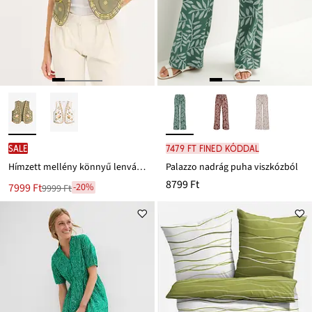
SALE
7479 Ft FINED kóddal
Hímzett mellény könnyű lenvászon-keverékből
Palazzo nadrág puha viszkózból
8799 Ft
Új
7999 Ft
-20%
9999 Ft
Leárazva
ár
9999 Ft
Ft-
ról