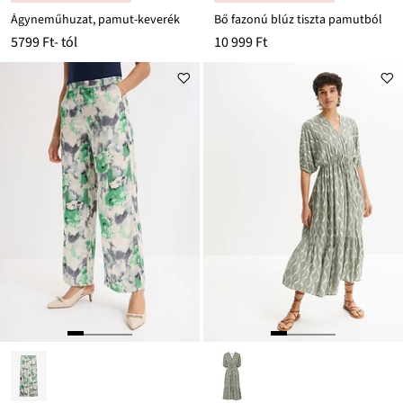
Ágyneműhuzat, pamut-keverék
Bő fazonú blúz tiszta pamutból
5799 Ft
- tól
10 999 Ft