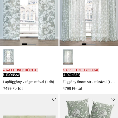
6374 Ft FINED kóddal
4079 Ft FINED kóddal
újdonság
újdonság
Lapfüggöny virágmintával (1 db)
Függöny finom struktúrával (1 db)
7499 Ft
- tól
4799 Ft
- tól