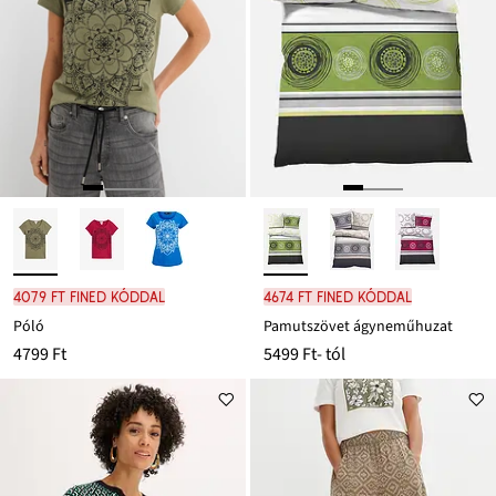
4079 Ft FINED kóddal
4674 Ft FINED kóddal
Póló
Pamutszövet ágyneműhuzat
4799 Ft
5499 Ft
- tól