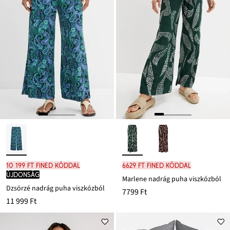
10 199 Ft FINED kóddal
6629 Ft FINED kóddal
újdonság
Marlene nadrág puha viszkózból
Dzsörzé nadrág puha viszkózból
7799 Ft
11 999 Ft