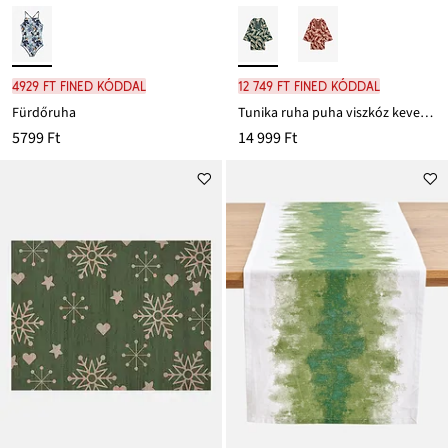
4929 Ft FINED kóddal
12 749 Ft FINED kóddal
Fürdőruha
Tunika ruha puha viszkóz keverékből
5799 Ft
14 999 Ft