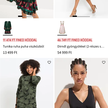
11 474 Ft FINED kóddal
46 749 Ft FINED kóddal
Tunika ruha puha viszkózból
Dirndl gyöngyökkel (2-részes szett)
13 499 Ft
54 999 Ft