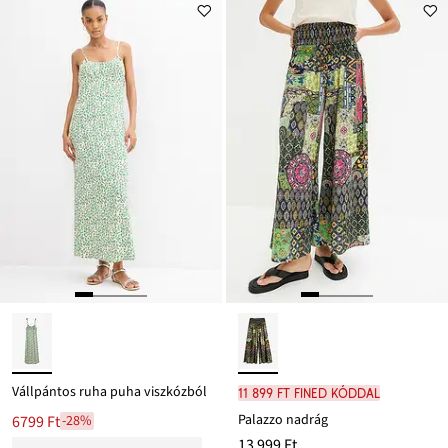
Vállpántos ruha puha viszkózból
11 899 Ft FINED kóddal
Palazzo nadrág
6799 Ft
-28%
13 999 Ft