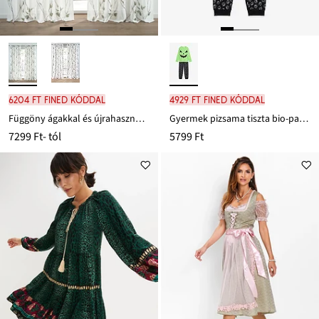
6204 Ft FINED kóddal
4929 Ft FINED kóddal
Függöny ágakkal és újrahasznosított poliészterrel (1 db)
Gyermek pizsama tiszta bio-pamutból (2-részes szett)
7299 Ft
- tól
5799 Ft