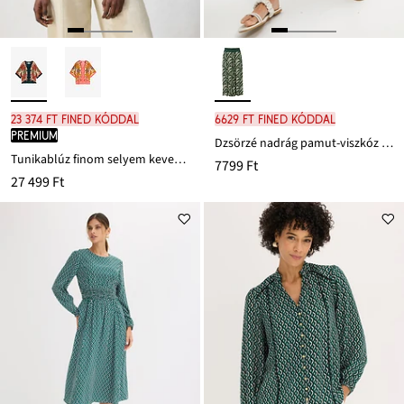
23 374 Ft FINED kóddal
6629 Ft FINED kóddal
PREMIUM
Dzsörzé nadrág pamut-viszkóz keverékből
Tunikablúz finom selyem keverékből
7799 Ft
27 499 Ft