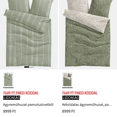
7649 Ft FINED kóddal
7649 Ft FINED kóddal
újdonság
újdonság
Ágyneműhuzat pamutszövetből
Kétoldalas ágyneműhuzat, pamutszövetből
8999 Ft
8999 Ft