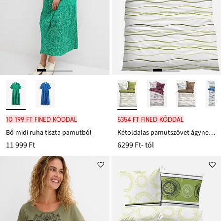
10 199 Ft FINED kóddal
5354 Ft FINED kóddal
Bő midi ruha tiszta pamutból
Kétoldalas pamutszövet ágyneműhuzat
11 999 Ft
6299 Ft
- tól