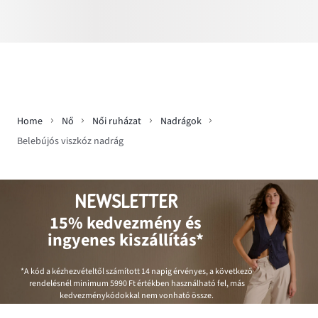
Home
Nő
Női ruházat
Nadrágok
Belebújós viszkóz nadrág
NEWSLETTER
15% kedvezmény és
ingyenes kiszállítás*
*A kód a kézhezvételtől számított 14 napig érvényes, a következő
rendelésnél minimum
5990 Ft
értékben használható fel, más
kedvezménykódokkal nem vonható össze.