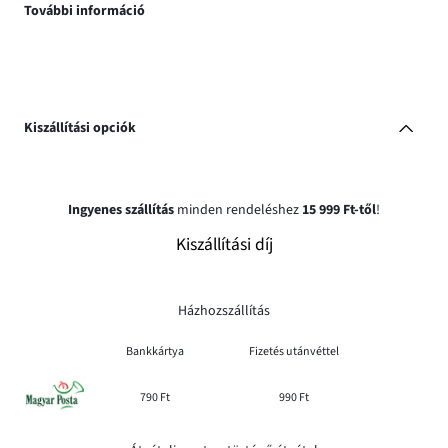
További információ
Kiszállítási opciók
Ingyenes szállítás
minden rendeléshez
15 999 Ft-től
!
Kiszállítási díj
Házhozszállítás
Bankkártya
Fizetés utánvéttel
790 Ft
990 Ft