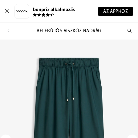
bonprix alkalmazás
AZ APPHOZ
BELEBÚJÓS VISZKÓZ NADRÁG
Te
ker