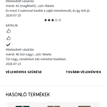
Hitelesített vásárlás
méret: 42
(megfelelő)
,
szín: fekete
Ez most 3 számmal kisebb a saját méretemnél, és így lett jó.
2026-07-25
Osztályzat
3
KATALIN
Hitelesített vásárlás
méret: 46
(túl nagy)
,
szín: fekete
Túl nagy, rendeltem két mérettel kisebbet.
2026-07-13
VÉLEMÉNYEK SZŰRÉSE
TOVÁBBI VÉLEMÉNYEK
HASONLÓ TERMÉKEK