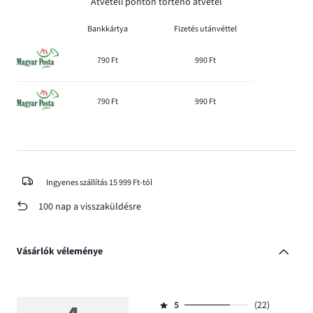
Átvételi ponton történő átvétel
Bankkártya
Fizetés utánvéttel
790 Ft
990 Ft
790 Ft
990 Ft
Ingyenes szállítás 15 999 Ft-tól
100 nap a visszaküldésre
Vásárlók véleménye
5
(22)
Osztályzat