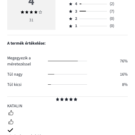
4
4
(2)
5,
Osztályzat
szavazatok
3
(7)
Átlagos
4,
Osztályzat
száma
értékelés
szavazatok
2
(0)
3,
31
Osztályzat
22.
4
száma
szavazatok
1
(0)
2,
Osztályzat
2.
száma
szavazatok
1,
7.
száma
szavazatok
A termék értékelése:
0.
száma
0.
Megegyezik a
76%
méretezéssel
Túl nagy
16%
Túl kicsi
8%
Osztályzat
5
KATALIN