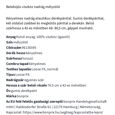
Belebújós viszkóz nadrág mélyzöld
Kényelmes nadrág elasztikus derékpánttal. Gumis derékpánttal,
két oldalsó zsebbel és megkötős pánttal a derekán. Belső
szárhossz a 42-es méretben kb. 80,5 cm, géppel mosható.
Anyag
Külső anyag: 100% viszkóz (igazolt)
Szín
mélyzöld
Cikkszám
96136595
Derék hossz
kényelmes
Szárhossz
hosszú
Combra tapad
kényelmes
Testhez tapadás
Loose Fit, normál
Típus
Loose-Fit
Nadrágszár
egyenes szár
Hossza a szár belső részén
76.5 cm a 42-es méretben
Öv
gumis derékpánt
Márka
bonprix
Az EU felé felelős gazdasági szereplő
bonprix Handelsgesellschaft
mbH | Haldesdorfer Straße 61 | 22179 Hamburg | Németország,
Kapcsolat: https://www.bonprix.hu/segitseg/kapcsolatba-lepni/