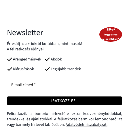
Newsletter
15% +
ingyenes
kiszállítás*
Értesülj az akciókról korábban, mint mások!
A feliratkozás előnyei:
Árengedmények
Akciók
Kiárusítások
Legújabb trendek
E-mail címed *
IRATKOZZ FEL
Feliratkozik a bonprix hírlevelére extra kedvezménykódokkal,
trendekkel és ajánlatokkal. A feliratkozás bármikor lemondható:
itt
vagy bármely hírlevél láblécében.
Adatvédelmi szabályzat.