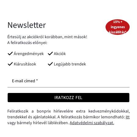
Newsletter
15% +
ingyenes
kiszállítás*
Értesülj az akciókról korábban, mint mások!
A feliratkozás előnyei:
Árengedmények
Akciók
Kiárusítások
Legújabb trendek
E-mail címed *
IRATKOZZ FEL
Feliratkozik a bonprix hírlevelére extra kedvezménykódokkal,
trendekkel és ajánlatokkal. A feliratkozás bármikor lemondható:
itt
vagy bármely hírlevél láblécében.
Adatvédelmi szabályzat.