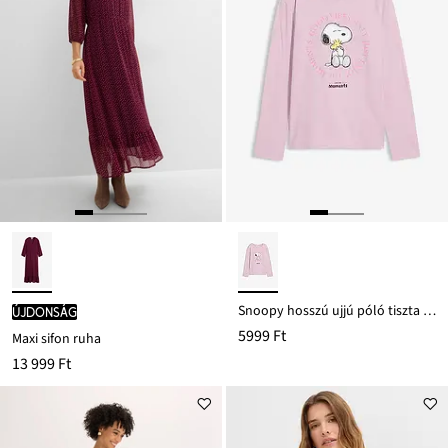
Snoopy hosszú ujjú póló tiszta pamutból
újdonság
5999 Ft
Maxi sifon ruha
13 999 Ft