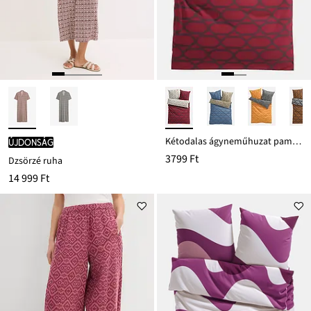
Kétodalas ágyneműhuzat pamut keverékből
újdonság
3799 Ft
Dzsörzé ruha
14 999 Ft