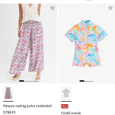
Leárazva
ár
6999 Ft
Ft-
ról
Palazzo nadrág puha viszkózból
SALE
5799 Ft
Fürdő overál