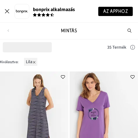
bonprix alkalmazás
AZ APPHOZ
MINTÁS
Te
ker
35 Termék
lila
Kiválasztva: