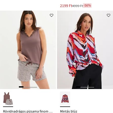
Új
2199 Ft
-56%
4999 Ft
Leárazva
ár
4999 Ft
Ft-
ról
Rövidnadrágos pizsama finom csipkével
Mintás blúz