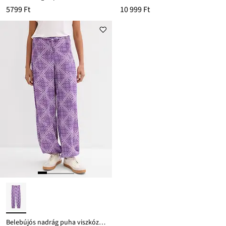
5799 Ft
10 999 Ft
Belebújós nadrág puha viszkózból