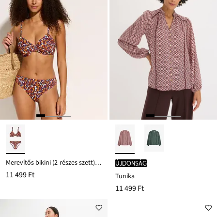
Merevítős bikini (2-részes szett), magas combkivágással
újdonság
11 499 Ft
Tunika
11 499 Ft