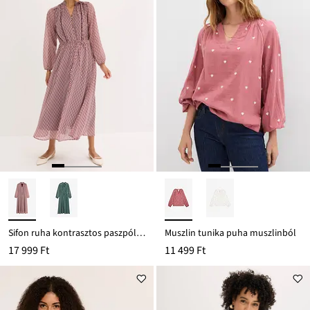
Sifon ruha kontrasztos paszpóllal
Muszlin tunika puha muszlinból
17 999 Ft
11 499 Ft