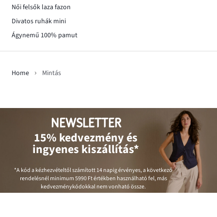
Női felsők laza fazon
Divatos ruhák mini
Ágynemű 100% pamut
Home
Mintás
NEWSLETTER
15% kedvezmény és
ingyenes kiszállítás*
*A kód a kézhezvételtől számított 14 napig érvényes, a következő
rendelésnél minimum
5990 Ft
értékben használható fel, más
kedvezménykódokkal nem vonható össze.