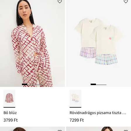
Bő blúz
Rövidnadrágos pizsama tiszta bio-pamutból (4-részes szett)
3799 Ft
7299 Ft