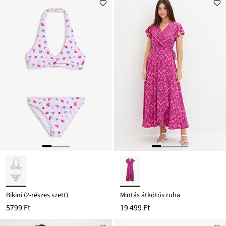
Bikini (2-részes szett)
Mintás átkötős ruha
5799 Ft
19 499 Ft