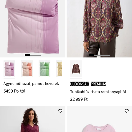
Ágyneműhuzat, pamut-keverék
újdonság
PREMIUM
5499 Ft
- tól
Tunikablúz tiszta rami anyagból
22 999 Ft