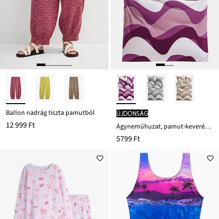
Ballon nadrág tiszta pamutból
újdonság
12 999 Ft
Ágyneműhuzat, pamut-keverékből
5799 Ft