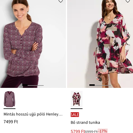
Mintás hosszú ujjú póló Henley gallérral
SALE
7499 Ft
Bő strand tunika
Új
5799 Ft
-17%
6999 Ft