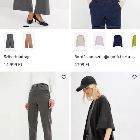
Szövetnadrág
Bordás hosszú ujjú póló tiszta pamutból
14 999 Ft
4799 Ft