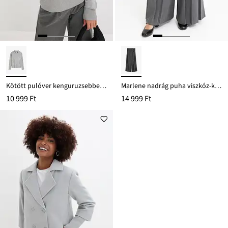
Kötött pulóver kenguruzsebbel, viszkóz keverékből
Marlene nadrág puha viszkóz-keverékből
10 999 Ft
14 999 Ft