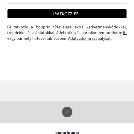
IRATKOZZ FEL
Feliratkozik a bonprix hírlevelére extra kedvezménykódokkal,
trendekkel és ajánlatokkal. A feliratkozás bármikor lemondható:
itt
vagy bármely hírlevél láblécében.
Adatvédelmi szabályzat.
bonprix app: