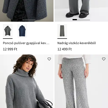
Poncsó pulóver gyapjúval kevert anyagból
Nadrág viszkóz-keverékből
12 999 Ft
12 499 Ft