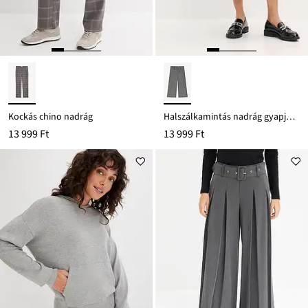
Kockás chino nadrág
Halszálkamintás nadrág gyapjú hatású anyagból
13 999 Ft
13 999 Ft