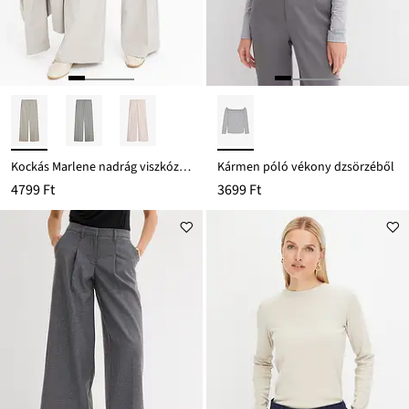
Kockás Marlene nadrág viszkózzal
Kármen póló vékony dzsörzéből
4799 Ft
3699 Ft