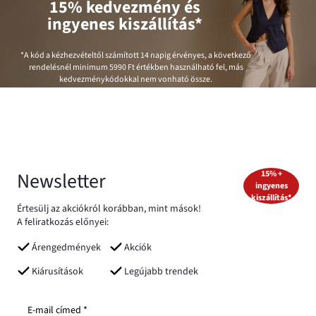
15% kedvezmény és
ingyenes kiszállítás*
*A kód a kézhezvételtől számított 14 napig érvényes, a következő
rendelésnél minimum
5990 Ft
értékben használható fel, más
kedvezménykódokkal nem vonható össze.
Newsletter
15% +
ingyenes
kiszállítás*
Értesülj az akciókról korábban, mint mások!
A feliratkozás előnyei:
Árengedmények
Akciók
Kiárusítások
Legújabb trendek
E-mail címed *