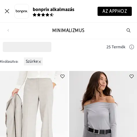
bonprix alkalmazás
AZ APPHOZ
MINIMALIZMUS
Te
ker
25 Termék
szürke
Kiválasztva: