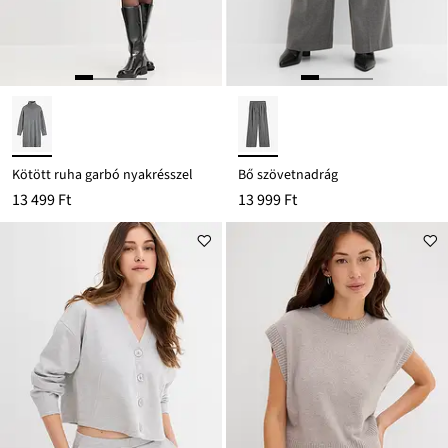
Kötött ruha garbó nyakrésszel
Bő szövetnadrág
13 499 Ft
13 999 Ft