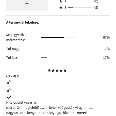
száma
értékelés
szavazatok
2
(0)
3,
11
Osztályzat
8.
4
száma
szavazatok
1
(2)
2,
Osztályzat
1.
száma
szavazatok
1,
0.
száma
szavazatok
A termék értékelése:
0.
száma
2.
Megegyezik a
67%
méretezéssel
Túl nagy
17%
Túl kicsi
17%
Osztályzat
5
CARMEN
Hitelesített vásárlás
méret: 34
(megfelelő)
,
szín: fehér-világoskék virágmintás
nagyon szép, kényelmes az anyaga, tökéletes méret!