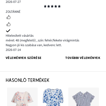
2026-07-27
Osztályzat
5
ZOLTÁNNÉ
Hitelesített vásárlás
méret: 48
(megfelelő)
,
szín: fehér/fekete virágmintás
Nagyon jó kis szabása van, kedvenc lett.
2026-07-14
VÉLEMÉNYEK SZŰRÉSE
TOVÁBBI VÉLEMÉNYEK
HASONLÓ TERMÉKEK