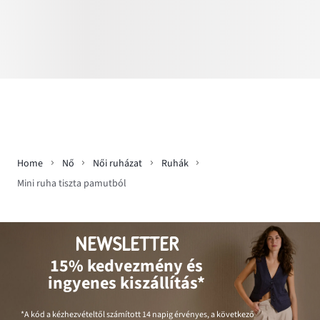
Home
Nő
Női ruházat
Ruhák
Mini ruha tiszta pamutból
NEWSLETTER
15% kedvezmény és
ingyenes kiszállítás*
*A kód a kézhezvételtől számított 14 napig érvényes, a következő