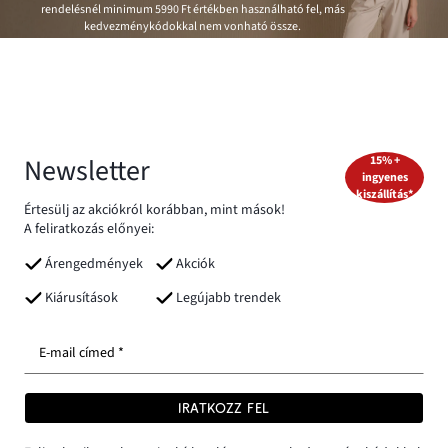
rendelésnél minimum
5990 Ft
értékben használható fel, más
kedvezménykódokkal nem vonható össze.
Newsletter
15% +
ingyenes
kiszállítás*
Értesülj az akciókról korábban, mint mások!
A feliratkozás előnyei:
Árengedmények
Akciók
Kiárusítások
Legújabb trendek
E-mail címed *
IRATKOZZ FEL