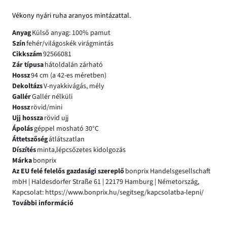
Vékony nyári ruha aranyos mintázattal.
Anyag
Külső anyag: 100% pamut
Szín
fehér/világoskék virágmintás
Cikkszám
92566081
Zár típusa
hátoldalán zárható
Hossz
94 cm (a 42-es méretben)
Dekoltázs
V-nyakkivágás, mély
Gallér
Gallér nélküli
Hossz
rövid/mini
Ujj hossza
rövid ujj
Ápolás
géppel mosható 30°C
Áttetszőség
átlátszatlan
Díszítés
minta,lépcsőzetes kidolgozás
Márka
bonprix
Az EU felé felelős gazdasági szereplő
bonprix Handelsgesellschaft
mbH | Haldesdorfer Straße 61 | 22179 Hamburg | Németország,
Kapcsolat: https://www.bonprix.hu/segitseg/kapcsolatba-lepni/
További információ