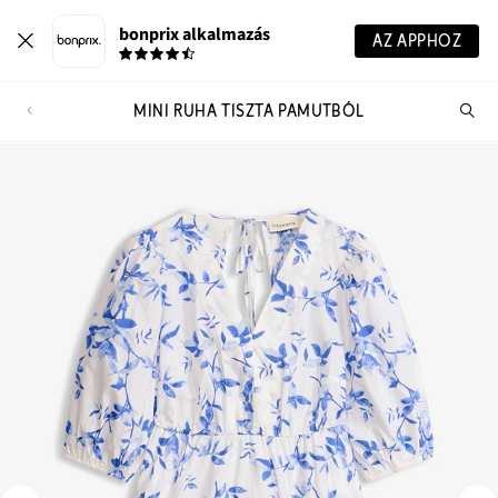
bonprix alkalmazás
AZ APPHOZ
MINI RUHA TISZTA PAMUTBÓL
Te
ker