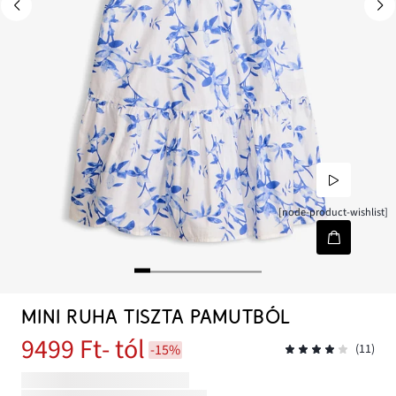
[node-product-wishlist]
MINI RUHA TISZTA PAMUTBÓL
9499 Ft
- tól
-15%
(11)