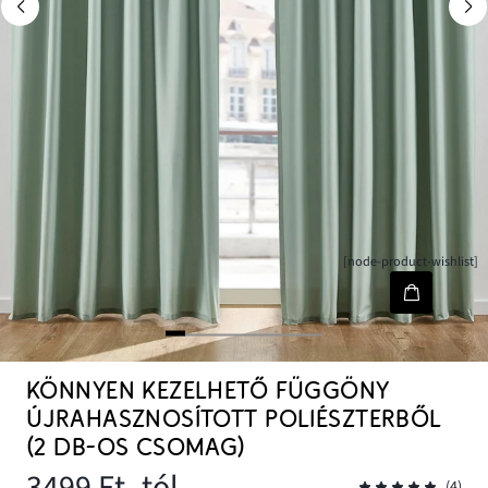
[node-product-wishlist]
KÖNNYEN KEZELHETŐ FÜGGÖNY
ÚJRAHASZNOSÍTOTT POLIÉSZTERBŐL
(2 DB-OS CSOMAG)
3499 Ft
- tól
(4)