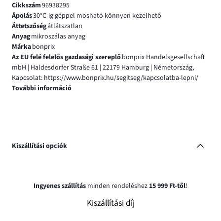
Cikkszám
96938295
Ápolás
30°C-ig géppel mosható könnyen kezelhető
Áttetszőség
átlátszatlan
Anyag
mikroszálas anyag
Márka
bonprix
Az EU felé felelős gazdasági szereplő
bonprix Handelsgesellschaft
mbH | Haldesdorfer Straße 61 | 22179 Hamburg | Németország,
Kapcsolat: https://www.bonprix.hu/segitseg/kapcsolatba-lepni/
További információ
Kiszállítási opciók
Ingyenes szállítás
minden rendeléshez
15 999 Ft-től
!
Kiszállítási díj