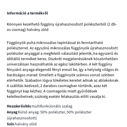
Információ a termékről
Könnyen kezelhető függöny újrahasznosított poliészterből (2 db-
os csomag) halvány zöld
Függönyök puha mikroszálas tapintással és fenntartható
poliészterrel. Az egyszínű mikroszálas függönyök újrahasznosított
poliészter anyaggal a megfelelő választást jelentik, ha egyszerű és
időtálló terméket keres. Diszkrét megjelenésüknek köszönhetően
univerzálisan használhatók az egész lakótérben. A két függöny
fényzáró anyaga elegendő fényt ereszt be, így a helyiség világos és
barátságos marad. Emellett a függönyök számos vonzó színben
elérhetők. Szabadon lógva tökéletes keretet adnak az ablakoknak.
A szállítás kedvező, 2 darabos csomagban történik, azaz két
függönyt kap kézhez. A csomagolás miatt gyűrődések
keletkezhetnek; szükség esetén felakasztás előtt vasalja ki.
Hozzáerősítés
multifunkcionális szalag
Anyag
Külső anyag: 50% poliészter, 50% poliészter
(újrahasznosított)
Szín
halvány zöld