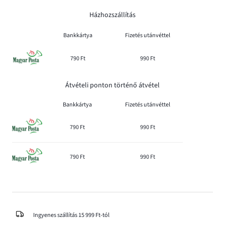
Házhozszállítás
Bankkártya
Fizetés utánvéttel
790 Ft
990 Ft
Átvételi ponton történő átvétel
Bankkártya
Fizetés utánvéttel
790 Ft
990 Ft
790 Ft
990 Ft
Ingyenes szállítás 15 999 Ft-tól