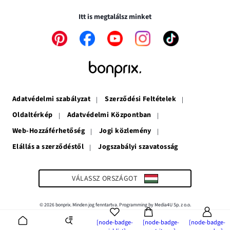
ablakban
meg
nyílik
nyílik
meg
Itt is megtalálsz minket
meg
A
A
A
A
A
link
link
link
link
link
új
új
új
új
új
ablakban
ablakban
ablakban
ablakban
ablakban
nyílik
nyílik
nyílik
nyílik
nyílik
meg
meg
meg
meg
meg
Adatvédelmi szabályzat
Szerződési Feltételek
Oldaltérkép
Adatvédelmi Központban
Web-Hozzáférhetőség
Jogi közlemény
Elállás a szerződéstől
Jogszabályi szavatosság
A
link
új
ablakban
VÁLASSZ ORSZÁGOT
nyílik
meg
© 2026 bonprix. Minden jog fenntartva. Programming by Media4U Sp. z o.o.
[node-badge-
[node-badge-
[node-badge-