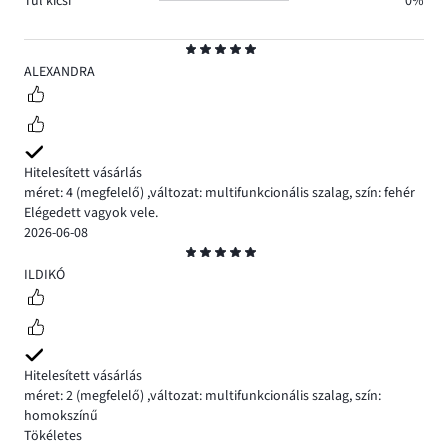
Túl kicsi
0%
Osztályzat
5
ALEXANDRA
Hitelesített vásárlás
méret: 4
(megfelelő)
,
változat: multifunkcionális szalag,
szín: fehér
Elégedett vagyok vele.
2026-06-08
Osztályzat
5
ILDIKÓ
Hitelesített vásárlás
méret: 2
(megfelelő)
,
változat: multifunkcionális szalag,
szín:
homokszínű
Tökéletes