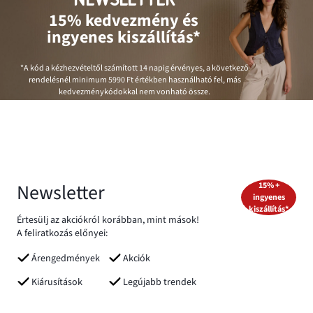
15% kedvezmény és
ingyenes kiszállítás*
*A kód a kézhezvételtől számított 14 napig érvényes, a következő
rendelésnél minimum
5990 Ft
értékben használható fel, más
kedvezménykódokkal nem vonható össze.
Newsletter
15% +
ingyenes
kiszállítás*
Értesülj az akciókról korábban, mint mások!
A feliratkozás előnyei:
Árengedmények
Akciók
Kiárusítások
Legújabb trendek