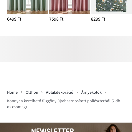
6499 Ft
7598 Ft
8299 Ft
Home
Otthon
Ablakdekoráció
Árnyékolók
Könnyen kezelhető függöny újrahasznosított poliészterből (2 db-
os csomag)
NEWSLETTER